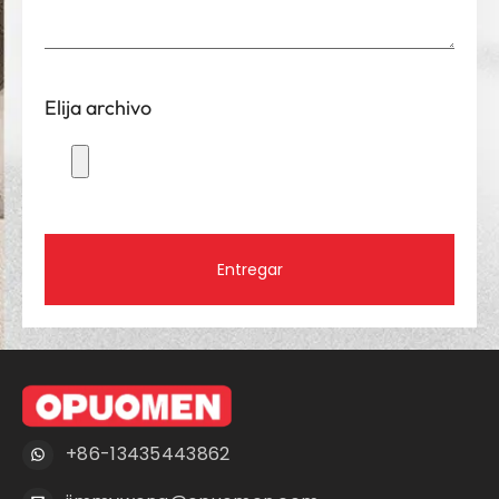
Elija archivo
Entregar
+86-13435443862