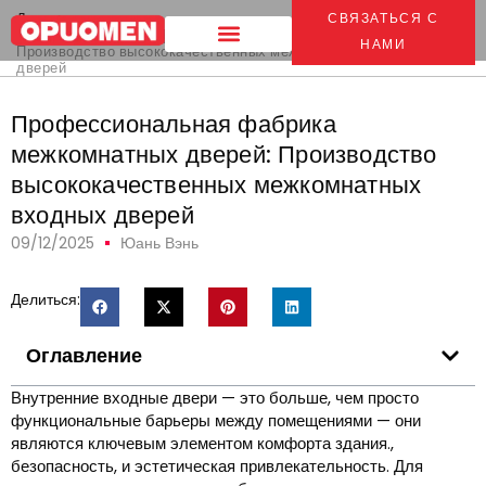
Дом
>
СВЯЗАТЬСЯ С
Профессиональная фабрика межкомнатных дверей:
НАМИ
Производство высококачественных межкомнатных входных
дверей
Профессиональная фабрика
межкомнатных дверей: Производство
высококачественных межкомнатных
входных дверей
09/12/2025
Юань Вэнь
Делиться:
Оглавление
Внутренние входные двери — это больше, чем просто
функциональные барьеры между помещениями — они
являются ключевым элементом комфорта здания.,
безопасность, и эстетическая привлекательность. Для