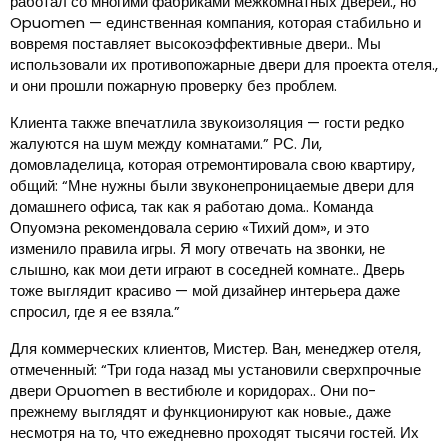
работал со многими фабриками межкомнатных дверей., но
Opuomen — единственная компания, которая стабильно и
вовремя поставляет высокоэффективные двери.. Мы
использовали их противопожарные двери для проекта отеля.,
и они прошли пожарную проверку без проблем.
Клиента также впечатлила звукоизоляция — гости редко
жалуются на шум между комнатами.” РС. Ли,
домовладелица, которая отремонтировала свою квартиру,
общий: “Мне нужны были звуконепроницаемые двери для
домашнего офиса, так как я работаю дома.. Команда
Опуомэна рекомендовала серию «Тихий дом», и это
изменило правила игры. Я могу отвечать на звонки, не
слышно, как мои дети играют в соседней комнате.. Дверь
тоже выглядит красиво — мой дизайнер интерьера даже
спросил, где я ее взяла.”
Для коммерческих клиентов, Мистер. Ван, менеджер отеля,
отмеченный: “Три года назад мы установили сверхпрочные
двери Opuomen в вестибюле и коридорах.. Они по-
прежнему выглядят и функционируют как новые., даже
несмотря на то, что ежедневно проходят тысячи гостей. Их