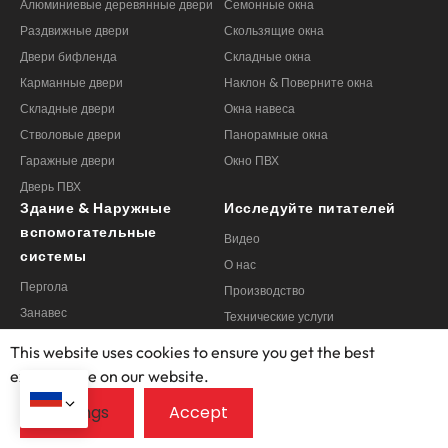
Раздвижные двери
Скользящие окна
Двери бифленда
Складные окна
Карманные двери
Наклон & Поверните окна
Складные двери
Окна навеса
Стволовые двери
Панорамные окна
Гаражные двери
Окно ПВХ
Дверь ПВХ
Здание & Наружные
Исследуйте питателей
вспомогательные
Видео
системы
О нас
Пергола
Производство
Занавес
Технические услуги
Двери настройка
Тематические исследования
Настройка Windows
Часто задаваемые вопросы
This website uses cookies to ensure you get the best
Настройка солярия
Блоги
exprerience on our website.