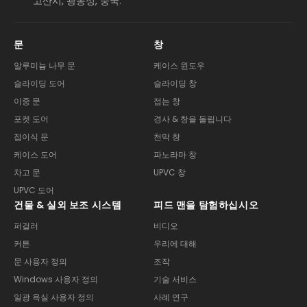
고산시, 광동성, 중국.
문
창
알루미늄 나무 문
케이스 윈도우
슬라이딩 도어
슬라이딩 창
이중 문
접는 창
포켓 도어
경사 & 창을 돌립니다
접이식 문
천막 창
케이스 도어
파노라마 창
차고 문
UPVC 창
UPVC 도어
건물 & 실외 보조 시스템
피드 맨을 탐험하십시오
퍼걸러
비디오
커튼
우리에 대해
문 사용자 정의
조작
Windows 사용자 정의
기술 서비스
일광 욕실 사용자 정의
사례 연구