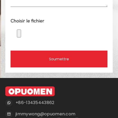
Choisir le fichier
Soumettre
+86-13435443862
jimmywong@opuomen.com