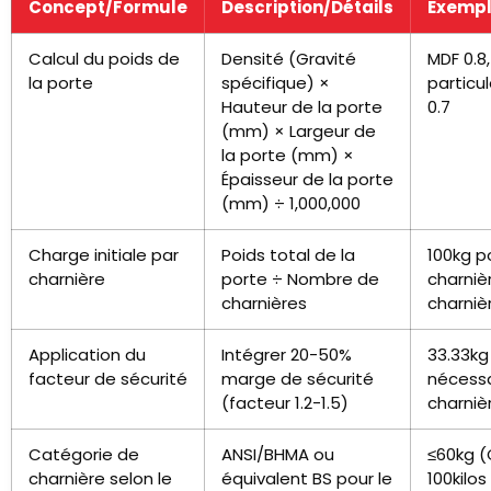
Concept/Formule
Description/Détails
Exempl
Calcul du poids de
Densité (Gravité
MDF 0.8
la porte
spécifique) ×
particu
Hauteur de la porte
0.7
(mm) × Largeur de
la porte (mm) ×
Épaisseur de la porte
(mm) ÷ 1,000,000
Charge initiale par
Poids total de la
100kg p
charnière
porte ÷ Nombre de
charniè
charnières
charniè
Application du
Intégrer 20-50%
33.33kg
facteur de sécurité
marge de sécurité
nécessa
(facteur 1.2-1.5)
charniè
Catégorie de
ANSI/BHMA ou
≤60kg (
charnière selon le
équivalent BS pour le
100kilos