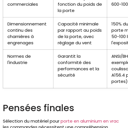
commerciales
fonction du poids de
600-1000
la porte
Dimensionnement
Capacité minimale
150% du
continu des
par rapport au poids
porte m
charnières à
de la porte, avec
50-100 l
engrenages
réglage du vent
l'exposi
Normes de
Garantit la
ANSI/BH
l'industrie
conformité des
exemple
performances et la
coulissa
sécurité
A156.4 
portes)
Pensées finales
Sélection du matériel pour
porte en aluminium en vrac
les commandes nécessitent une compréhension