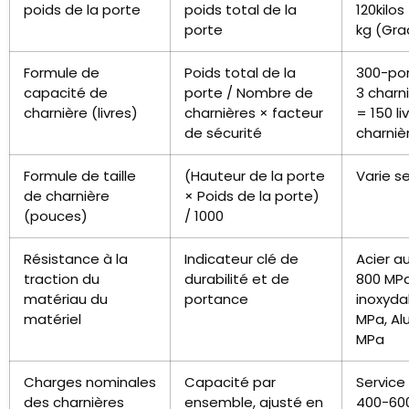
poids de la porte
poids total de la
120kilos
porte
kg (Gra
Formule de
Poids total de la
300-por
capacité de
porte / Nombre de
3 charni
charnière (livres)
charnières × facteur
= 150 li
de sécurité
charniè
Formule de taille
(Hauteur de la porte
Varie s
de charnière
× Poids de la porte)
(pouces)
/ 1000
Résistance à la
Indicateur clé de
Acier a
traction du
durabilité et de
800 MPa
matériau du
portance
inoxyda
matériel
MPa, Al
MPa
Charges nominales
Capacité par
Service
des charnières
ensemble, ajusté en
400-600