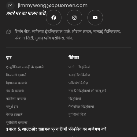
jimmywong@opuomen.com
हमारे पर का पालन करें!
शितंग रोड, सांग्सिया इंडस्ट्रियल पार्क, शीशान टाउन, नान्हाई डिस्ट्रिक्ट,
फोशान सिटी, गुयाङ्ग्डोंग प्रोविन्स, चीन.
द्वार
खिंचाव
एल्यूमीनियम लकड़ी के दरवाजे
घाटी -खिड़कियां
फिसलते दरवाज़े
स्लाइडिंग विंडोज
द्विभाजक दरवाजे
फोल्डिंग विंडोज़
जेब के दरवाजे
नत & खिड़कियों को चालू करें
फोल्डिंग दरवाज़े
खिड़कियां
चतुर्थ द्वार
पैनोरमिक खिड़कियां
गेराज दरवाजे
यूपीवीसी विंडो
यूपीवीसी दरवाजा
इमारत & आउटडोर सहायक प्रणालियाँ
फीडोमेन का अन्वेषण करें