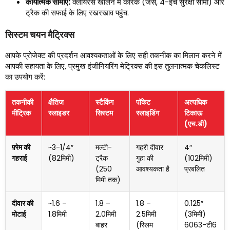
कार्यात्मक सीमाएँ:
क्लीयरेंस खोलने में कारक (जैसे, 4-इंच सुरक्षा सीमा) और
ट्रैक की सफाई के लिए रखरखाव पहुंच.
सिस्टम चयन मैट्रिक्स
आपके प्रोजेक्ट की प्रदर्शन आवश्यकताओं के लिए सही तकनीक का मिलान करने में
आपकी सहायता के लिए, प्रमुख इंजीनियरिंग मेट्रिक्स की इस तुलनात्मक चेकलिस्ट
का उपयोग करें:
तकनीकी
क्षैतिज
स्टैकिंग
पॉकेट
अत्यधिक
मीट्रिक
स्लाइडर
सिस्टम
स्लाइडिंग
टिकाऊ
(एच.डी)
फ़्रेम की
~3-1/4″
मल्टी-
गहरी दीवार
4″
गहराई
(82मिमी)
ट्रैक
गुहा की
(102मिमी)
(250
आवश्यकता है
प्रबलित
मिमी तक)
दीवार की
~1.6 –
1.8 –
1.8 –
0.125″
मोटाई
1.8मिमी
2.0मिमी
2.5मिमी
(3मिमी)
बाहर
(स्लिम
6063-टी6