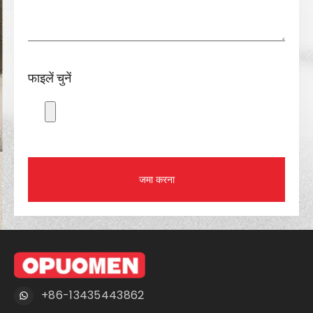
फाइलें चुनें
जमा करना
+86-13435443862