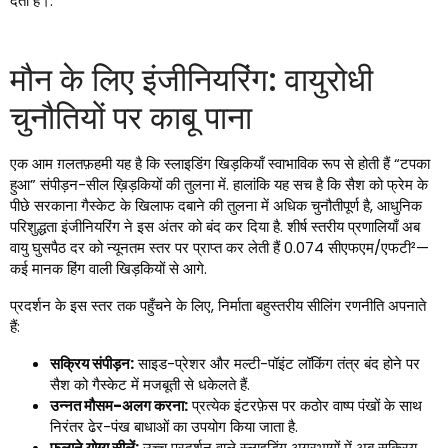
देती है।.
मौन के लिए इंजीनियरिंग: वायुरोधी
चुनौतियों पर काबू पाना
एक आम ग़लतफ़हमी यह है कि स्लाइडिंग खिड़कियाँ स्वाभाविक रूप से होती हैं “टपका
हुआ” संपीड़न-सील ख़िड़कियों की तुलना में. हालांकि यह सच है कि सैश को फ्रेम के
पीछे सरकाना गैस्केट के खिलाफ दबाने की तुलना में अधिक चुनौतीपूर्ण है, आधुनिक
परिशुद्धता इंजीनियरिंग ने इस अंतर को बंद कर दिया है. शीर्ष स्तरीय प्रणालियाँ अब
वायु घुसपैठ दर को न्यूनतम स्तर पर प्राप्त कर लेती हैं 0.074 सीएफएम/एफटी²—
कई मानक हिंग वाली खिड़कियों से आगे.
प्रदर्शन के इस स्तर तक पहुँचने के लिए, निर्माता बहुस्तरीय सीलिंग रणनीति अपनाते
हैं:
सक्रिय संपीड़न:
साइड-प्रेशर और मल्टी-पॉइंट लॉकिंग तंत्र बंद होने पर
सैश को गैस्केट में मजबूती से धकेलते हैं.
उन्नत मौसम-अलग करना:
प्रत्येक इंटरफ़ेस पर कठोर वाष्प पंखों के साथ
निरंतर ढेर-पंख बाधाओं का उपयोग किया जाता है.
फुलाने योग्य सीलें:
उच्च प्रदर्शन वाले स्लाइडिंग अग्रभागों में अब सक्रिय