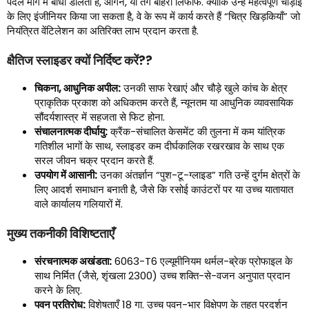
पैदल मार्ग में बाधा डालती हैं, आंगन, या तंग बाहरी लिफाफे. क्योंकि उन्हें महत्वपूर्ण चौड़ाई
के लिए इंजीनियर किया जा सकता है, वे के रूप में कार्य करते हैं “चित्र खिड़कियाँ” जो
नियंत्रित वेंटिलेशन का अतिरिक्त लाभ प्रदान करता है.
क्षैतिज स्लाइडर क्यों निर्दिष्ट करें??
चिकना, आधुनिक अपील:
उनकी साफ रेखाएं और चौड़े खुले कांच के क्षेत्र
प्राकृतिक प्रकाश को अधिकतम करते हैं, न्यूनतम या आधुनिक व्यावसायिक
सौंदर्यशास्त्र में सहजता से फिट होना.
संचालनात्मक दीर्घायु:
क्रैंक-संचालित केसमेंट की तुलना में कम यांत्रिक
गतिशील भागों के साथ, स्लाइडर कम दीर्घकालिक रखरखाव के साथ एक
सरल जीवन चक्र प्रदान करते हैं.
उपयोग में आसानी:
उनका अंतर्ज्ञान “पुश-टू-ग्लाइड” गति उन्हें दुर्गम क्षेत्रों के
लिए आदर्श समाधान बनाती है, जैसे कि रसोई काउंटरों पर या उच्च यातायात
वाले कार्यालय गलियारों में.
मुख्य तकनीकी विशिष्टताएँ
संरचनात्मक अखंडता:
6063-T6 एल्यूमीनियम थर्मल-ब्रेक प्रोफाइल के
साथ निर्मित (जैसे, शृंखला 2300) उच्च शक्ति-से-वजन अनुपात प्रदान
करने के लिए.
पवन प्रतिरोध:
विशेषताएँ 18 गा. उच्च पवन-भार विक्षेपण के तहत प्रदर्शन