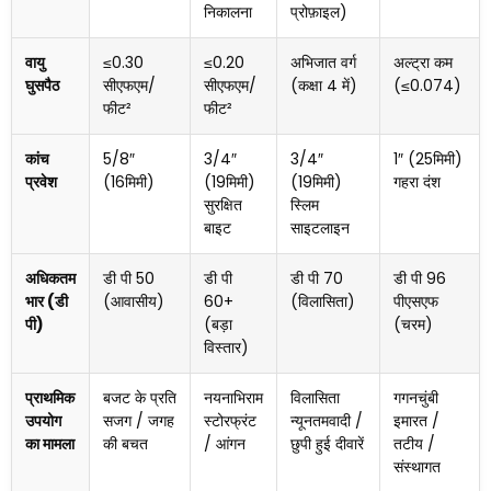
निकालना
प्रोफ़ाइल)
वायु
≤0.30
≤0.20
अभिजात वर्ग
अल्ट्रा कम
घुसपैठ
सीएफएम/
सीएफएम/
(कक्षा 4 में)
(≤0.074)
फीट²
फीट²
कांच
5/8″
3/4″
3/4″
1″ (25मिमी)
प्रवेश
(16मिमी)
(19मिमी)
(19मिमी)
गहरा दंश
सुरक्षित
स्लिम
बाइट
साइटलाइन
अधिकतम
डी पी 50
डी पी
डी पी 70
डी पी 96
भार (डी
(आवासीय)
60+
(विलासिता)
पीएसएफ
पी)
(बड़ा
(चरम)
विस्तार)
प्राथमिक
बजट के प्रति
नयनाभिराम
विलासिता
गगनचुंबी
उपयोग
सजग / जगह
स्टोरफ्रंट
न्यूनतमवादी /
इमारत /
का मामला
की बचत
/ आंगन
छुपी हुई दीवारें
तटीय /
संस्थागत