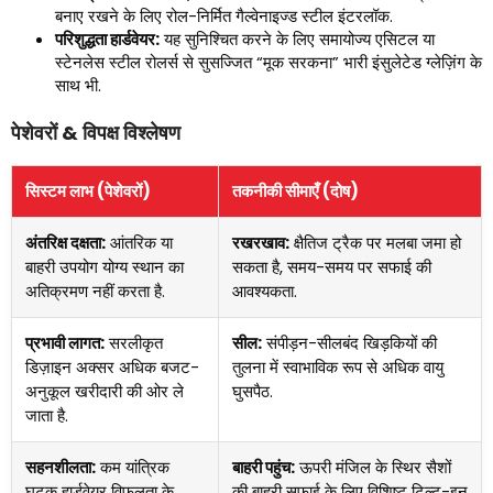
बनाए रखने के लिए रोल-निर्मित गैल्वेनाइज्ड स्टील इंटरलॉक.
परिशुद्धता हार्डवेयर:
यह सुनिश्चित करने के लिए समायोज्य एसिटल या
स्टेनलेस स्टील रोलर्स से सुसज्जित “मूक सरकना” भारी इंसुलेटेड ग्लेज़िंग के
साथ भी.
पेशेवरों & विपक्ष विश्लेषण
सिस्टम लाभ (पेशेवरों)
तकनीकी सीमाएँ (दोष)
अंतरिक्ष दक्षता:
आंतरिक या
रखरखाव:
क्षैतिज ट्रैक पर मलबा जमा हो
बाहरी उपयोग योग्य स्थान का
सकता है, समय-समय पर सफाई की
अतिक्रमण नहीं करता है.
आवश्यकता.
प्रभावी लागत:
सरलीकृत
सील:
संपीड़न-सीलबंद खिड़कियों की
डिज़ाइन अक्सर अधिक बजट-
तुलना में स्वाभाविक रूप से अधिक वायु
अनुकूल खरीदारी की ओर ले
घुसपैठ.
जाता है.
सहनशीलता:
कम यांत्रिक
बाहरी पहुंच:
ऊपरी मंजिल के स्थिर सैशों
घटक हार्डवेयर विफलता के
की बाहरी सफाई के लिए विशिष्ट टिल्ट-इन