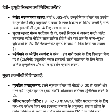
हेवी-ड्यूटी सिस्टम क्यों निर्दिष्ट करें??
बेजोड़ संरचनात्मक ताकत:
मोटी 6063-टी6 एल्यूमीनियम दीवारों का उपयोग,
ये प्रणालियाँ तीव्र वायुमंडलीय दबाव के तहत विक्षेपण का विरोध करती हैं, उन्हें
ऊंची इमारतों की सुरक्षा के लिए स्वर्ण मानक बनाना.
सुरक्षा बढ़ाना:
मौसम प्रतिरोध से परे, एचडी सिस्टम में अक्सर मल्टी-पॉइंट
स्टेनलेस स्टील मोर्टिज़ लॉक शामिल होते हैं और यहां तक ​​कि उच्च-सुरक्षा
सुविधाओं के लिए बैलिस्टिक-रेटेड इंसर्ट के साथ भी फिट किया जा सकता
है।.
बड़े पैमाने पर ग्लेज़िंग समर्थन:
ये फ़्रेम 1-इंच भारी रखने के लिए डिज़ाइन किए
गए हैं (25मिमी) इंसुलेटिंग ग्लास इकाइयाँ, शहरी वातावरण के लिए बेहतर
ध्वनिक इन्सुलेशन और थर्मल प्रदर्शन प्रदान करना.
मुख्य तकनीकी विशिष्टताएँ:
प्रबलित एक्सट्रूज़न:
इसमें न्यूनतम दीवार की मोटाई 0.100 है″ देहली और
गहरे फ्रेम प्रोफाइल पर (चार तक″) अधिकतम कठोरता सुनिश्चित करने के
लिए.
विशिष्ट प्रदर्शन रेटिंग:
HS-HC70 या AW50 रेटिंग प्राप्त करने के लिए
बार-बार परीक्षण किया गया (एएएमए मानकों के अनुसार), हवा के झोंकों के
प्रति प्रतिरोध की सीमा से अधिक होने का संकेत 130 मील प्रति घंटा.