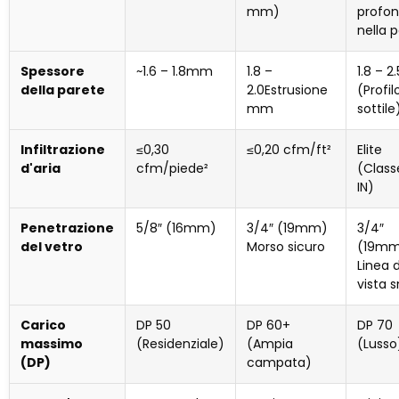
mm)
profo
nella 
Spessore
~1.6 – 1.8mm
1.8 –
1.8 – 
della parete
2.0Estrusione
(Profil
mm
sottile
Infiltrazione
≤0,30
≤0,20 cfm/ft²
Elite
d'aria
cfm/piede²
(Class
IN)
Penetrazione
5/8″ (16mm)
3/4″ (19mm)
3/4″
del vetro
Morso sicuro
(19m
Linea d
vista s
Carico
DP 50
DP 60+
DP 70
massimo
(Residenziale)
(Ampia
(Lusso
(DP)
campata)