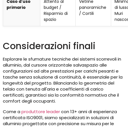
Caso d'uso
Attento al
Vetrine
Minima
primario
budget /
panoramiche
di luss
Risparmio di
/ Cortili
Muri
spazio
nascos
Considerazioni finali
Esplorare le sfumature tecniche dei sistemi scorrevoli in
alluminio, dal cursore orizzontale salvaspazio alle
configurazioni ad alte prestazioni per carichi pesanti e
tasche senza soluzione di continuità, è essenziale per la
longevità del progetto. Bilanciando la geometria del
telaio con tenuta all'aria e coefficienti di carico
certificati, garantisci sia la conformità normativa che il
comfort degli occupanti.
Come a
produttore leader
con 13+ anni di esperienza
certificata ISO9001, siamo specializzati in soluzioni di
alluminio progettate con precisione su misura per le