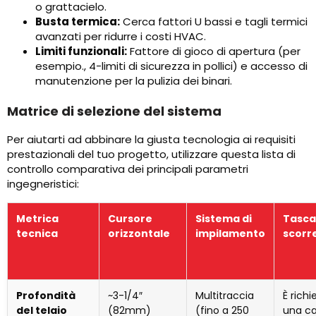
o grattacielo.
Busta termica:
Cerca fattori U bassi e tagli termici
avanzati per ridurre i costi HVAC.
Limiti funzionali:
Fattore di gioco di apertura (per
esempio., 4-limiti di sicurezza in pollici) e accesso di
manutenzione per la pulizia dei binari.
Matrice di selezione del sistema
Per aiutarti ad abbinare la giusta tecnologia ai requisiti
prestazionali del tuo progetto, utilizzare questa lista di
controllo comparativa dei principali parametri
ingegneristici:
Metrica
Cursore
Sistema di
Tasca
tecnica
orizzontale
impilamento
scorr
Profondità
~3-1/4″
Multitraccia
È richi
del telaio
(82mm)
(fino a 250
una ca