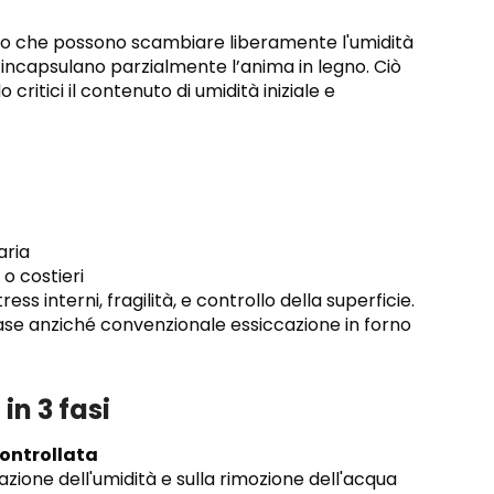
iccio che possono scambiare liberamente l'umidità
inio incapsulano parzialmente l’anima in legno. Ciò
critici il contenuto di umidità iniziale e
aria
o costieri
s interni, fragilità, e controllo della superficie.
fase anziché convenzionale essiccazione in forno
in 3 fasi
controllata
azione dell'umidità e sulla rimozione dell'acqua