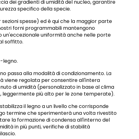
ia dei gradienti di umidità del nucleo, garantire
icurezza specifico della specie.
r sezioni spesse) ed è qui che la maggior parte
 I nostri forni programmabili mantengono
do un'eccezionale uniformità anche nelle porte
 soffitto.
o-legno.
orno passa alla modalità di condizionamento. La
 viene regolata per consentire all'intera
enuto di umidità (personalizzato in base al clima
he, leggermente più alto per le zone temperate).
stabilizza il legno a un livello che corrisponde
ungo termine che sperimenterà una volta rivestito
itare la formazione di condensa all'interno del
ità in più punti, verifiche di stabilità
lascio.