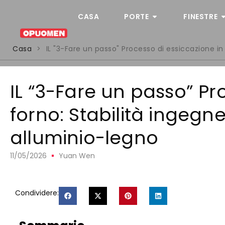
CASA
PORTE
FINESTRE
Casa
>
IL "3-Fare un passo" Processo di essiccazione in 
IL “3-Fare un passo” Pr
forno: Stabilità ingegne
alluminio-legno
11/05/2026
Yuan Wen
Condividere: