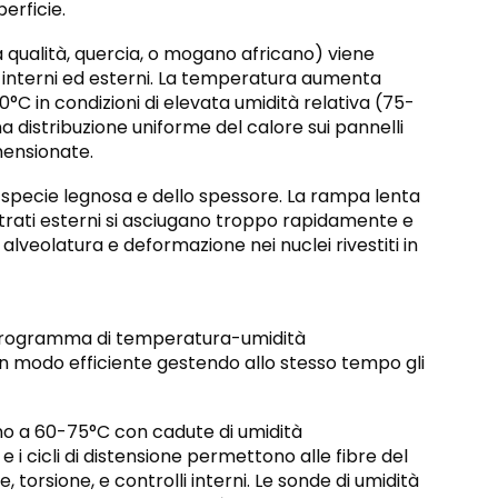
erficie.
qualità, quercia, o mogano africano) viene
tà interni ed esterni. La temperatura aumenta
 in condizioni di elevata umidità relativa (75-
na distribuzione uniforme del calore sui pannelli
mensionate.
specie legnosa e dello spessore. La rampa lenta
trati esterni si asciugano troppo rapidamente e
alveolatura e deformazione nei nuclei rivestiti in
un programma di temperatura-umidità
in modo efficiente gestendo allo stesso tempo gli
 a 60-75°C con cadute di umidità
i cicli di distensione permettono alle fibre del
, torsione, e controlli interni. Le sonde di umidità