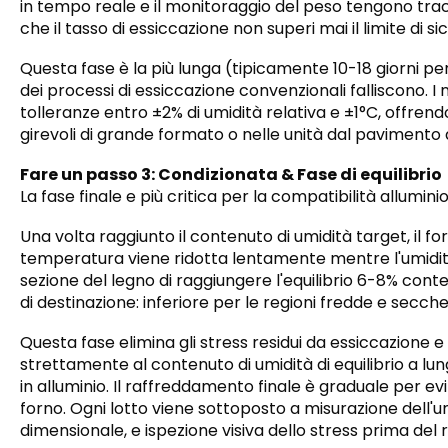
in tempo reale e il monitoraggio del peso tengono tracc
che il tasso di essiccazione non superi mai il limite di s
Questa fase è la più lunga (tipicamente 10-18 giorni pe
dei processi di essiccazione convenzionali falliscono.
tolleranze entro ±2% di umidità relativa e ±1°C, offren
girevoli di grande formato o nelle unità dal pavimento al
Fare un passo 3: Condizionata & Fase di equilibrio
La fase finale e più critica per la compatibilità allumini
Una volta raggiunto il contenuto di umidità target, il f
temperatura viene ridotta lentamente mentre l'umidità
sezione del legno di raggiungere l'equilibrio 6-8% cont
di destinazione: inferiore per le regioni fredde e secc
Questa fase elimina gli stress residui da essiccazione e 
strettamente al contenuto di umidità di equilibrio a l
in alluminio. Il raffreddamento finale è graduale per ev
forno. Ogni lotto viene sottoposto a misurazione dell'umid
dimensionale, e ispezione visiva dello stress prima del ri