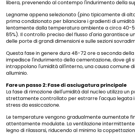
libera, prevenendo al contempo l'indurimento della sup
Legname appena selezionato (pino tipicamente di alta 
prima condizionato per bilanciare i gradienti di umidi
lentamente dalla temperatura ambiente a circa 40-50°C
85%). Il controllo preciso del flusso d'aria garantisce u
delle porte di grandi dimensioni e sulle sezioni sovradi
Questa fase in genere dura 48-72 ore a seconda della 
impedisce l'indurimento della cementazione, dove gli s
intrappolano l'umidità all'interno, una causa comune di 
alluminio.
Fare un passo 2: Fase di asciugatura principale
La fase di rimozione dell'umidità dal nucleo utilizza 
strettamente controllato per estrarre l'acqua legata 
stress da essiccazione.
Le temperature vengono gradualmente aumentate fino
attentamente modulate. La ventilazione intermittente e 
legno di rilassarsi, riducendo al minimo la coppettazione