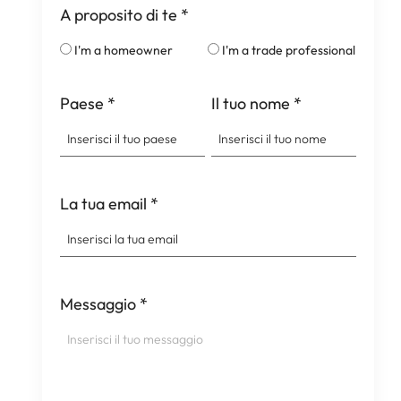
A proposito di te
*
I'm a homeowner
I'm a trade professional
Paese
*
Il tuo nome
*
La tua email
*
Messaggio
*