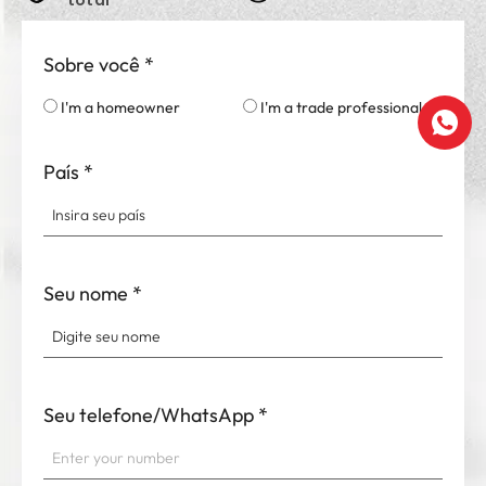
total
Sobre você
*
I'm a homeowner
I'm a trade professional
País
*
Seu nome
*
Seu telefone/WhatsApp
*