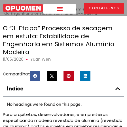
Lar
>
CONTATE-NOS
O "3-Etapa" Processo de secagem em estufa: Estabilidade
de Engenharia em Sistemas Alumínio-Madeira
O “3-Etapa” Processo de secagem
em estufa: Estabilidade de
Engenharia em Sistemas Alumínio-
Madeira
11/05/2026
Yuan Wen
Compartilhar:
Índice
No headings were found on this page.
Para arquitetos, desenvolvedores, e empreiteiros
especificando madeira revestida de alumínio (revestido
de alumínio) portas e janelas em projetos residenciais e