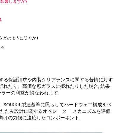
影響しますか?
具
れをどのように防ぐか)
する
加する保証請求や内装クリアランスに関する苦情に対す
折れたり、高価な窓ガラスに擦れたりした場合, 結果
ラーの利益が損なわれます.
と ISO9001 製造基準に照らしてハードウェア構成をベ
折りたたみ設計に関するオペレーター メカニズムを評価
向けの気候に適応したコンポーネント.