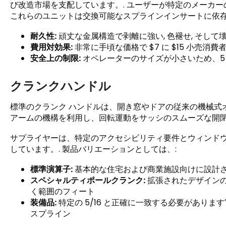
び改造市場を支配しています。. ユーザーが特定のメーカー
これらのユニットは交換可能なスプラインインサートに依存し
耐久性:
頑丈な金属構造で剥離に強い, 色褪せ, そして
費用対効果:
非常に手頃な価格で $7 に $15 小売消
安全上の制限:
オペレーターのサイズが小さいため、5
クランクハンドル
標準のクランク ハンドルは、開き窓やドアの従来の機械式
アームの機構を利用し、回転運動をサッシのスムーズな開閉
サプライヤーは、特定のアクセシビリティ要件とウィンド
しています。. 製品バリエーションとしては、:
標準演算子:
基本的な住宅および商業施設向けに設計
スペシャルティポールクランク:
拡張されたデザインの提
く範囲のフィート
装備品:
特定の 5/16 と正確に一致する必要があります″, 
スプライン