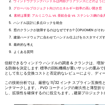
ウィンドウクランクハンドルは内部クリアランスにどのように
グローバルプロジェクト向けのエネルギー効率の高い開き窓
素材は重要: アルミニウム vs. 亜鉛合金 vs. ステンレス鋼の金
ハンドル設計に多点ロックを統合
窓のクランクが故障するのはなぜですか? (OPUOMEN がそ
建築ハードウェアに合わせてハンドル仕上げをカスタマイズ
最終的な考え
よくある質問
信頼できるウィンドウ ハンドルの調達 & クランクは、増
る防御を決定します. 標準の回転機構が重いサッシの重みで
として生じる交換コストと否定的なレビューにより、ディー
この技術分析では、厳密な 11/32 インチ スプライン互換性
ンチマークします。. PVD コーティングの耐久性と薄型
し、拡張性を確保するのに役立ちます。, 建築プロジェクト