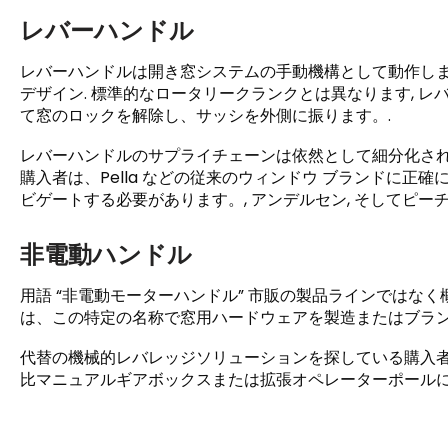
レバーハンドル
レバーハンドルは開き窓システムの手動機構として動作します,
デザイン. 標準的なロータリークランクとは異なります, レバ
て窓のロックを解除し、サッシを外側に振ります。.
レバーハンドルのサプライチェーンは依然として細分化され
購入者は、Pella などの従来のウィンドウ ブランドに
ビゲートする必要があります。, アンデルセン, そしてピーチ
非電動ハンドル
用語 “非電動モーターハンドル” 市販の製品ラインではなく
は、この特定の名称で窓用ハードウェアを製造またはブラン
代替の機械的レバレッジソリューションを探している購入
比マニュアルギアボックスまたは拡張オペレーターポールに依