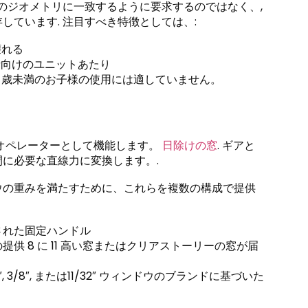
のジオメトリに一致するように要求するのではなく、,
ています. 注目すべき特徴としては、:
壊れる
費者向けのユニットあたり
 歳未満のお子様の使用には適していません。
オペレーターとして機能します。
日除けの窓
. ギアと
に必要な直線力に変換します。.
ウの重みを満たすために、これらを複数の構成で提供
された固定ハンドル
供 8 に 11 高い窓またはクリアストーリーの窓が届
3/8″, または11/32″ ウィンドウのブランドに基づいた