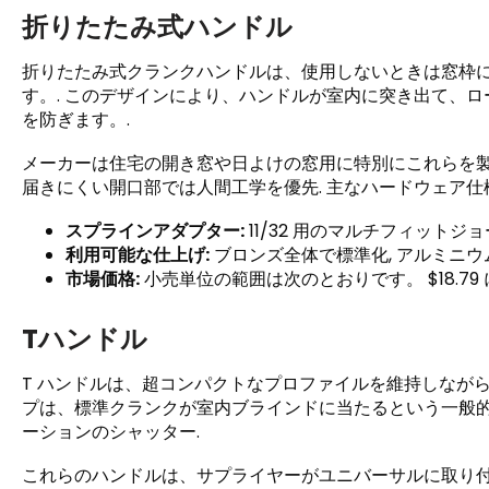
折りたたみ式ハンドル
折りたたみ式クランクハンドルは、使用しないときは窓枠
す。. このデザインにより、ハンドルが室内に突き出て、
を防ぎます。.
メーカーは住宅の開き窓や日よけの窓用に特別にこれらを製
届きにくい開口部では人間工学を優先. 主なハードウェア仕
スプラインアダプター:
11/32 用のマルチフィットジョーが
利用可能な仕上げ:
ブロンズ全体で標準化, アルミニウム,
市場価格:
小売単位の範囲は次のとおりです。 $18.79 に
Tハンドル
T ハンドルは、超コンパクトなプロファイルを維持しながら
プは、標準クランクが室内ブラインドに当たるという一般的な
ーションのシャッター.
これらのハンドルは、サプライヤーがユニバーサルに取り