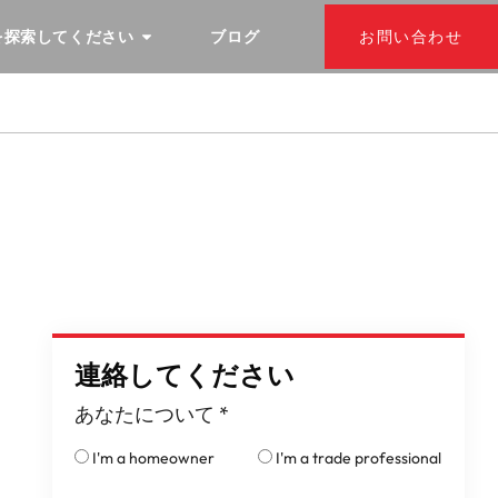
を探索してください
ブログ
お問い合わせ
連絡してください
あなたについて
*
I'm a homeowner
I'm a trade professional