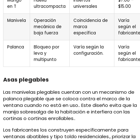
Mango
Huella
Insertos
$7.00 –
en T
ultracompacta
universales
$15.00
Manivela
Operación
Coincidencia de
Varía
mecánica de
marca
según el
baja fuerza
específica
fabricante
Palanca
Bloqueo por
Varía según la
Varía
leva y
configuración.
según el
multipunto
fabricante
Asas plegables
Las manivelas plegables cuentan con un mecanismo de
palanca plegable que se coloca contra el marco de la
ventana cuando no está en uso.. Este diseño evita que la
manija sobresalga de la habitación e interfiera con las
cortinas o cortinas enrollables..
Los fabricantes los construyen específicamente para
ventanas abatibles y tipo toldo residenciales., priorizar la