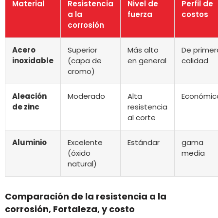
Material
Resistencia
Nivel de
Perfil de
a la
fuerza
costos
corrosión
Acero
Superior
Más alto
De primer
inoxidable
(capa de
en general
calidad
cromo)
Aleación
Moderado
Alta
Económic
de zinc
resistencia
al corte
Aluminio
Excelente
Estándar
gama
(óxido
media
natural)
Comparación de la resistencia a la
corrosión, Fortaleza, y costo