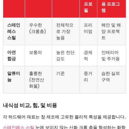
프로
용 프로그
필
램
스테인
우수한
전체적으
프리
해안 및 해
레스
(크롬층)
로 가장
미엄
양 프로젝
스틸
높음
트
아연
보통의
높은 전단
경제
인테리어
합금
강도
적
및 주거용
알류미
훌륭한
기준
중거
습한 실외
늄
(천연산
리
구역
화물)
내식성 비교, 힘, 및 비용
각 하드웨어 재료는 창 제조에 고유한 물리적 특성을 제공합니다..
스테인레스 스틸
눈에 보이지 않는 산화 크롬 층을 형성하는 화학