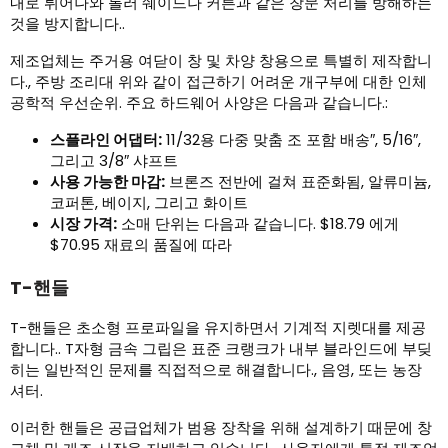
내로 튀어나와 롤러 쉐이드나 커튼과 같은 창문 처리를 방해하는
것을 방지합니다..
제조업체는 주거용 여닫이 창 및 차양 창용으로 특별히 제작합니
다., 주방 조리대 위와 같이 접근하기 어려운 개구부에 대한 인체
공학적 우선순위. 주요 하드웨어 사양은 다음과 같습니다.:
스플라인 어댑터:
11/32용 다중 맞춤 조 포함 배송″, 5/16″,
그리고 3/8″ 샤프트
사용 가능한 마감:
브론즈 전반에 걸쳐 표준화됨, 알류미늄,
코퍼톤, 베이지, 그리고 화이트
시장 가격:
소매 단위는 다음과 같습니다. $18.79 에게
$70.95 재료의 품질에 따라
T-핸들
T-핸들은 초소형 프로파일을 유지하면서 기계적 지렛대를 제공
합니다.. T자형 금속 그립은 표준 크랭크가 내부 블라인드에 부딪
히는 일반적인 문제를 직접적으로 해결합니다., 음영, 또는 농장
셔터.
이러한 핸들은 공급업체가 범용 장착을 위해 설계하기 때문에 창