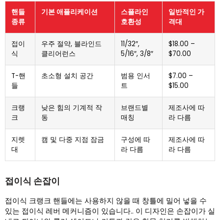
핸들
기본 애플리케이션
스플라인
일반적인 가
종류
호환성
격대
접이
우주 절약, 블라인드
11/32″,
$18.00 –
식
클리어런스
5/16″, 3/8″
$70.00
T-핸
초소형 설치 공간
범용 인서
$7.00 –
들
트
$15.00
크랭
낮은 힘의 기계적 작
브랜드별
제조사에 따
크
동
매칭
라 다름
지렛
캠 및 다중 지점 잠금
구성에 따
제조사에 따
대
라 다름
라 다름
접이식 손잡이
접이식 크랭크 핸들에는 사용하지 않을 때 창틀에 밀어 넣을 수
있는 접이식 레버 메커니즘이 있습니다.. 이 디자인은 손잡이가 실