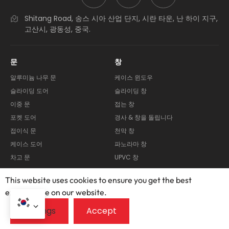
Shitang Road, 송스 시아 산업 단지, 시란 타운, 난 하이 지구,
고산시, 광동성, 중국.
문
창
알루미늄 나무 문
케이스 윈도우
슬라이딩 도어
슬라이딩 창
이중 문
접는 창
포켓 도어
경사 & 창을 돌립니다
접이식 문
천막 창
케이스 도어
파노라마 창
차고 문
UPVC 창
UPVC 도어
This website uses cookies to ensure you get the best
건물 & 실외 보조 시스템
피드 맨을 탐험하십시오
exprerience on our website.
퍼걸러
비디오
커튼
우리에 대해
문 사용자 정의
조작