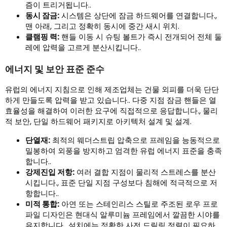
즘이 트리거됩니다..
동시 잠금:
시스템은 상단에 잠금 하드웨어를 연결합니다.,
맨 아래, 그리고 정확히 동시에 중간 새시 위치.
클램핑 력:
핸들 이동 시 슈팅 볼트가 즉시 전개되어 전체 둘
레에 압력을 고르게 분산시킵니다..
에너지 및 보안 표준 준수
유럽의 에너지 지침으로 인해 제조업체는 건물 외피를 더욱 단단
하게 만들도록 압력을 받고 있습니다.. 다중 지점 잠금 핸들은 열
효율성을 해결하여 이러한 요구에 직접적으로 응답합니다., 물리
적 보안, 단일 하드웨어 패키지로 아키텍처 설계 및 설계.
단열재:
최적의 웨더스트립 압축으로 프레임을 능동적으로
밀봉하여 외풍을 방지하고 엄격한 유럽 에너지 표준을 충족
합니다..
강제진입 저항:
여러 결합 지점이 물리적 스트레스를 분산
시킵니다., 표준 단일 지점 구성보다 침해에 적극적으로 저
항합니다..
미적 통합:
아연 또는 스테인리스 스틸로 주조된 로우 프로
파일 디자인은 현대식 알루미늄 프레임에서 깔끔한 시야를
유지합니다., 설치에는 정확한 사전 드릴링 정렬이 필요하