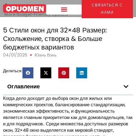
Дом
>
СВЯЗАТЬСЯ С
5 Стили окон для размера 32x48: Скольжение,
Casement &
НАМИ
More Budget-Friendly Options
5 Стили окон для 32×48 Размер:
Скольжение, створка & Больше
бюджетных вариантов
04/01/2026
Юань Вэнь
Делиться:
Оглавление
Когда дело доходит до выбора окон для жилых или
коммерческих проектов, балансирование стандартизации,
экономическая эффективность, и функциональность
является главным приоритетом как для домовладельцев, так
и для подрядчиков.. Среди множества доступных размеров
окон, 32×48 окно выделяется как мировой стандарт,