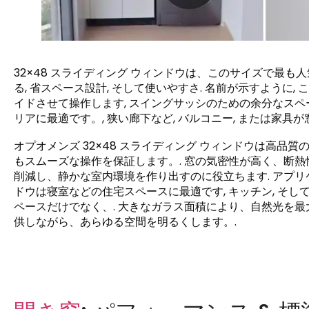
32×48 スライディング ウィンドウは、このサイズで最も人
る, 省スペース設計, そして使いやすさ. 名前が示すように
イドさせて操作します, スイングサッシのための余分なスペ
リアに最適です。, 狭い廊下など, バルコニー, または家具
オプオメンズ 32×48 スライディング ウィンドウは高
もスムーズな操作を保証します。. 窓の気密性が高く、断熱
削減し、静かな室内環境を作り出すのに役立ちます. アプリケ
ドウは寝室などの住宅スペースに最適です, キッチン, そし
ペースだけでなく、. 大きなガラス面積により、自然光を最
供しながら、あらゆる空間を明るくします。.