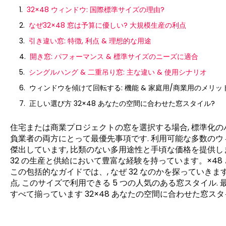
32×48 ウィンドウ: 国際標準サイズの理由?
なぜ32×48 窓は予算に優しい? 大規模生産の利点
引き違い窓: 特徴, 利点 & 理想的な用途
開き窓: パフォーマンス & 標準サイズのニーズに適合
シングルハング & 二重吊り窓: 主な違い & 使用シナリオ
ウィンドウを傾けて回転する: 機能 & 家庭用/商業用のメリッ
正しい選び方 32×48 あなたの空間に合わせた窓スタイル?
住宅または商業プロジェクトの窓を選択する場合, 標準化のバ
負業者の両方にとって最優先事項です. 利用可能な多数のウィン
傑出しています, 比類のない多用途性と手頃な価格を提供します
32 の生産と供給において豊富な経験を持っています。×48
この包括的なガイドでは、, なぜ 32 なのかを探っていきま
点, このサイズで利用できる 5 つの人気のある窓スタイル.
すべて揃っています 32×48 あなたの空間に合わせた窓スタ