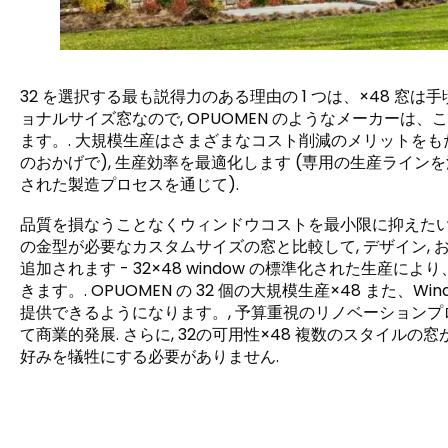
32 を選択する最も説得力のある理由の 1 つは、×48 窓は
ョナルサイズ窓なので, OPUOMEN のようなメーカー
ます。. 大規模生産はさまざまなコスト削減のメリットをもた
のおかげで), 生産効率を最適化します (専用の生産ラインを
された製造プロセスを通じて).
品質を損なうことなくウィンドウコストを最小限に抑えたいバイ
の金型が必要なカスタムサイズの窓と比較して, デザイン, 
追加されます - 32×48 window の標準化された生
きます。. OPUOMEN の 32 個の大規模生産×48 また、
提供できるようになります。, 予算重視のリノベーションプロ
て商業的発展. さらに, 32の可用性×48 複数のスタイ
好みを犠牲にする必要がありません.