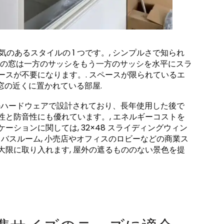
気のあるスタイルの 1 つです。, シンプルさで知られ
, この窓は一方のサッシをもう一方のサッシを水平にスラ
ースが不要になります。. スペースが限られているエ
が窓の近くに置かれている部屋.
品質のハードウェアで設計されており、長年使用した後で
性と防音性にも優れています。, エネルギーコストを
ーションに関しては, 32×48 スライディングウィン
てバスルーム, 小売店やオフィスのロビーなどの商業ス
大限に取り入れます, 屋外の遮るもののない景色を提