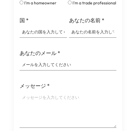
I'm a homeowner
I'm a trade professional
国
*
あなたの名前
*
あなたのメール
*
メッセージ
*