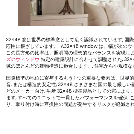
32×48 窓は世界の標準窓として広く認識されています,
応性に根ざしています。. A32×48 window は、幅が次の
この長方形の比率は、照明間の理想的なバランスを実現します。
ズのウィンドウ
特定の建築設計に合わせて調整された, 32
域のほとんどの建物構造に適合します。, 住宅から小規模な
国際標準の地位に寄与するもう 1 つの重要な要素は、世界的
音, または構造的安定性, 32×48 さまざまな国の最も厳し
どのメーカー向け, 生産 32×48 標準製品としての窓に
ます, すべてのユニットで一貫したパフォーマンスを確保. 
り、取り付け時に互換性の問題が発生するリスクが軽減され