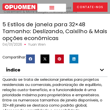
Lar
>
CONTATE-NOS
5 Estilos de janela para tamanho 32x48: Deslizando,
Casement & More Budget-Friendly Options
5 Estilos de janela para 32×48
Tamanho: Deslizando, Caixilho & Mais
opções econômicas
04/01/2026
Yuan Wen
Compartilhar:
Índice
Quando se trata de selecionar janelas para projetos
residenciais ou comerciais, padronização de equilíbrio,
relação custo-benefício, e a funcionalidade é uma
prioridade máxima para proprietários e empreiteiros.
Entre os numerosos tamanhos de janela disponíveis, o
32×48 janela se destaca como padrão global,