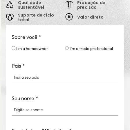
Qualidade
Produção de
sustentável
precisão
Suporte de ciclo
Valor direto
total
Sobre você
*
I'm a homeowner
I'm a trade professional
País
*
Seu nome
*