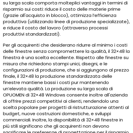
su larga scala comporta molteplici vantaggi in termini di
risparmio sui costi: riduce il costo delle materie prime
(grazie all'acquisto in blocco), ottimizza l’efficienza
produttiva (utilizzando linee di produzione specializzate),
e riduce il costo del lavoro (attraverso processi
produttivi standardizzati).
Per gli acquirenti che desiderano ridurre al minimo i costi
delle finestre senza compromettere la qualità, il 32×48 la
finestra è una scelta eccellente. Rispetto alle finestre su
misura che richiedono stampi unici, disegni, e le
configurazioni di produzione, che si aggiungono al prezzo
finale, il 32×48 la produzione standardizzata delle
finestre mantiene bassi i costi pur mantenendo
un’elevata qualità. La produzione su larga scala di
OPUOMEN di 32×48 Windows consente inoltre all'azienda
di offrire prezzi competitivi ai clienti, rendendolo una
scelta popolare per progetti di ristrutturazione attenti al
budget, nuove costruzioni domestiche, e sviluppi
commerciali. Inoltre, la disponibilità di 32×48 finestre in
più stili significano che gli acquirenti non devono
sacrificare le preferenze di progettazione per il risparmio