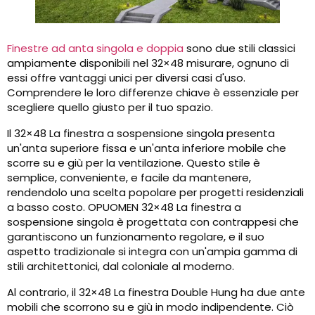
Finestre ad anta singola e doppia
sono due stili classici
ampiamente disponibili nel 32×48 misurare, ognuno di
essi offre vantaggi unici per diversi casi d'uso.
Comprendere le loro differenze chiave è essenziale per
scegliere quello giusto per il tuo spazio.
Il 32×48 La finestra a sospensione singola presenta
un'anta superiore fissa e un'anta inferiore mobile che
scorre su e giù per la ventilazione. Questo stile è
semplice, conveniente, e facile da mantenere,
rendendolo una scelta popolare per progetti residenziali
a basso costo. OPUOMEN 32×48 La finestra a
sospensione singola è progettata con contrappesi che
garantiscono un funzionamento regolare, e il suo
aspetto tradizionale si integra con un'ampia gamma di
stili architettonici, dal coloniale al moderno.
Al contrario, il 32×48 La finestra Double Hung ha due ante
mobili che scorrono su e giù in modo indipendente. Ciò