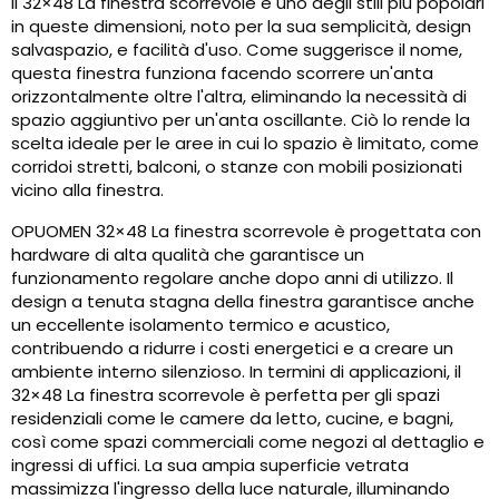
Il 32×48 La finestra scorrevole è uno degli stili più popolari
in queste dimensioni, noto per la sua semplicità, design
salvaspazio, e facilità d'uso. Come suggerisce il nome,
questa finestra funziona facendo scorrere un'anta
orizzontalmente oltre l'altra, eliminando la necessità di
spazio aggiuntivo per un'anta oscillante. Ciò lo rende la
scelta ideale per le aree in cui lo spazio è limitato, come
corridoi stretti, balconi, o stanze con mobili posizionati
vicino alla finestra.
OPUOMEN 32×48 La finestra scorrevole è progettata con
hardware di alta qualità che garantisce un
funzionamento regolare anche dopo anni di utilizzo. Il
design a tenuta stagna della finestra garantisce anche
un eccellente isolamento termico e acustico,
contribuendo a ridurre i costi energetici e a creare un
ambiente interno silenzioso. In termini di applicazioni, il
32×48 La finestra scorrevole è perfetta per gli spazi
residenziali come le camere da letto, cucine, e bagni,
così come spazi commerciali come negozi al dettaglio e
ingressi di uffici. La sua ampia superficie vetrata
massimizza l'ingresso della luce naturale, illuminando