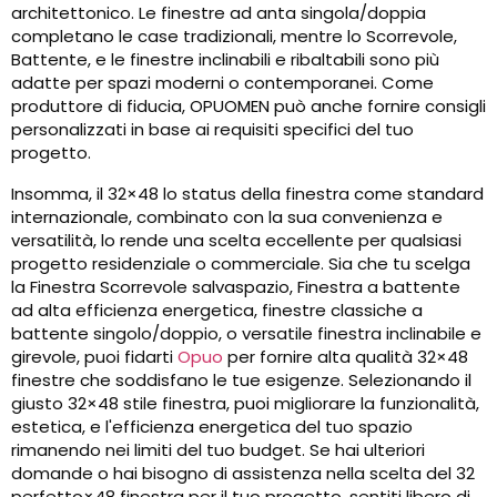
architettonico. Le finestre ad anta singola/doppia
completano le case tradizionali, mentre lo Scorrevole,
Battente, e le finestre inclinabili e ribaltabili sono più
adatte per spazi moderni o contemporanei. Come
produttore di fiducia, OPUOMEN può anche fornire consigli
personalizzati in base ai requisiti specifici del tuo
progetto.
Insomma, il 32×48 lo status della finestra come standard
internazionale, combinato con la sua convenienza e
versatilità, lo rende una scelta eccellente per qualsiasi
progetto residenziale o commerciale. Sia che tu scelga
la Finestra Scorrevole salvaspazio, Finestra a battente
ad alta efficienza energetica, finestre classiche a
battente singolo/doppio, o versatile finestra inclinabile e
girevole, puoi fidarti
Opuo
per fornire alta qualità 32×48
finestre che soddisfano le tue esigenze. Selezionando il
giusto 32×48 stile finestra, puoi migliorare la funzionalità,
estetica, e l'efficienza energetica del tuo spazio
rimanendo nei limiti del tuo budget. Se hai ulteriori
domande o hai bisogno di assistenza nella scelta del 32
perfetto×48 finestra per il tuo progetto, sentiti libero di