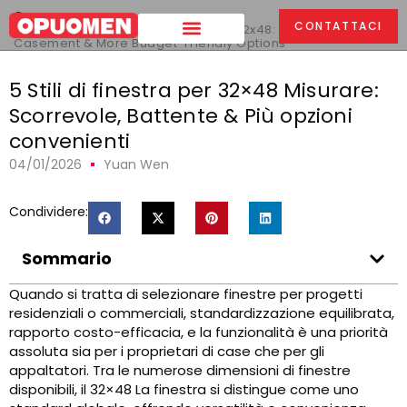
Casa
>
CONTATTACI
5 Stili di finestra per la dimensione 32x48: Scorrevole,
Casement & More Budget-Friendly Options
5 Stili di finestra per 32×48 Misurare:
Scorrevole, Battente & Più opzioni
convenienti
04/01/2026
Yuan Wen
Condividere:
Sommario
Quando si tratta di selezionare finestre per progetti
residenziali o commerciali, standardizzazione equilibrata,
rapporto costo-efficacia, e la funzionalità è una priorità
assoluta sia per i proprietari di case che per gli
appaltatori. Tra le numerose dimensioni di finestre
disponibili, il 32×48 La finestra si distingue come uno