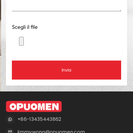
Scegli il file
Invia
+86-13435443862
jimmywong@opuomen.com