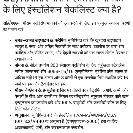
के लिए इंस्टॉलेशन चेकलिस्ट क्या है?
सीई/एएएमए मौसम प्रतिरोध मानकों को पूरा करने के लिए, इन प्रमुख स्थापना चरणों
का पालन करें:
उबड़-खाबड़ उद्घाटन & फ्रेमिंग
: सुनिश्चित करें कि खुरदरा उद्घाटन
साहुल है, स्तर, और उचित निकासी के साथ वर्गाकार. दहलीज के चारों ओर
फ्लैशिंग और सीलेंट लगाएं, और देहली सदस्यों को एक सतत सीलेंट बिस्तर में
स्थापित करें.
बांधना & सील
: उपयोग 300 संक्षारण प्रतिरोध के लिए श्रृंखला स्टेनलेस
स्टील फास्टनरों और 6063-T5/T6 एल्यूमीनियम. सुरक्षित फ़्रेम स्क्रू से
अधिक नहीं 16 इंच अलग और 3 कोनों से इंच. प्रत्येक शिम स्थापित करें 16
जंबों पर इंच और 24 हेडर पर इंच.
मौसम विच्छेदन & इन्सुलेशन
: सिर पर दोहरी वेदरस्ट्रिपिंग लगाएं, खम्भे, और
पैनलों के बीच, और देहली पर सिंगल वेदरस्ट्रिपिंग. न्यूनतम विस्तार वाले फोम
इन्सुलेशन का उपयोग करें और 100% वायुरोधी और जलरोधी सील के लिए
सिलिकॉन सीलेंट.
अनुपालन
: सुनिश्चित करें कि इंस्टॉलेशन AAMA/WDMA/CSA
101/I.S.2/A440 के अनुरूप है (एनएएफएस-2005) हवा के लिए
आवश्यकताएँ, पानी, और संरचनात्मक प्रदर्शन.