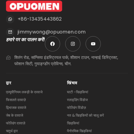
+86-13435443862
jimmywong@opuomen.com
हमारे पर का पालन करें!
शितंग रोड, सांग्सिया इंडस्ट्रियल पार्क, शीशान टाउन, नान्हाई डिस्ट्रिक्ट,
फोशान सिटी, गुयाङ्ग्डोंग प्रोविन्स, चीन.
द्वार
खिंचाव
एल्यूमीनियम लकड़ी के दरवाजे
घाटी -खिड़कियां
फिसलते दरवाज़े
स्लाइडिंग विंडोज
द्विभाजक दरवाजे
फोल्डिंग विंडोज़
जेब के दरवाजे
नत & खिड़कियों को चालू करें
फोल्डिंग दरवाज़े
खिड़कियां
चतुर्थ द्वार
पैनोरमिक खिड़कियां