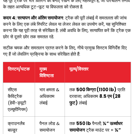
यह पूरे ट्रैक पर भार वितरण को बनाए रखने के लिए महत्वपूर्ण है, जो परिचालन तनाव
के तहत अत्यधिक टूट-फूट या विफलता को रोकता है.
कदम 4: सत्यापन और अंतिम समायोजन
: ट्रैक की पूरी लंबाई में समतलता की जांच
करने के लिए एक लंबे स्पिरिट लेवल या लेजर लेवल का उपयोग करें, यह सुनिश्चित
करना कि यह पूरी तरह से संरेखित है. लंबी अवधि के लिए, सत्यापित करें कि ट्रैक एक
छोर से दूसरे छोर तक समतल रहे.
सटीक चमक और समतलन प्राप्त करने के लिए, नीचे प्रमुख सिस्टम विनिर्देश दिए
गए हैं जो लेवलिंग प्रक्रिया के साथ संरेखित होते हैं:
सिस्टम/घटक
मुख्य
मूल्य/विस्तार
विशिष्टता
सीएस
भार क्षमता &
तक
500 किग्रा (1100 lb)
प्रति
कैविट्रैक
अधिकतम
दरवाजा; अधिकतम
8.5 एम (28
(हेवी-ड्यूटी
लंबाई
फुट)
लंबाई
एल्यूमीनियम)
क्राउनलैब
पैनल लोड &
तक
550 lb
पैनलों;
¼” ऊर्ध्वाधर
बाल्डुर
समायोजन
समायोजन
ट्रैक माउंट पर +
¼”