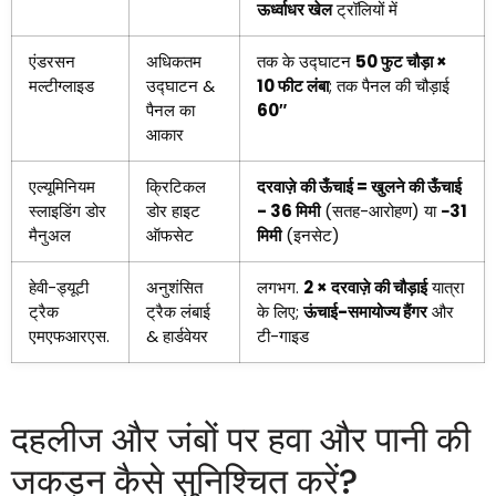
ऊर्ध्वाधर खेल
ट्रॉलियों में
एंडरसन
अधिकतम
तक के उद्घाटन
50 फुट चौड़ा ×
मल्टीग्लाइड
उद्घाटन &
10 फीट लंबा
; तक पैनल की चौड़ाई
पैनल का
60″
आकार
एल्यूमिनियम
क्रिटिकल
दरवाज़े की ऊँचाई = खुलने की ऊँचाई
स्लाइडिंग डोर
डोर हाइट
- 36 मिमी
(सतह-आरोहण) या
−31
मैनुअल
ऑफसेट
मिमी
(इनसेट)
हेवी-ड्यूटी
अनुशंसित
लगभग.
2 × दरवाज़े की चौड़ाई
यात्रा
ट्रैक
ट्रैक लंबाई
के लिए;
ऊंचाई-समायोज्य हैंगर
और
एमएफआरएस.
& हार्डवेयर
टी-गाइड
दहलीज और जंबों पर हवा और पानी की
जकड़न कैसे सुनिश्चित करें?