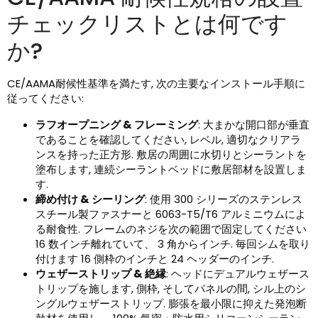
チェックリストとは何です
か?
CE/AAMA耐候性基準を満たす, 次の主要なインストール手順に
従ってください:
ラフオープニング & フレーミング
: 大まかな開口部が垂直
であることを確認してください, レベル, 適切なクリアラ
ンスを持った正方形. 敷居の周囲に水切りとシーラントを
塗布します, 連続シーラントベッドに敷居部材を設置しま
す.
締め付け & シーリング
: 使用 300 シリーズのステンレス
スチール製ファスナーと 6063-T5/T6 アルミニウムによ
る耐食性. フレームのネジを次の範囲で固定してください
16 数インチ離れていて、 3 角からインチ. 毎回シムを取り
付けます 16 側枠のインチと 24 ヘッダーのインチ.
ウェザーストリップ & 絶縁
: ヘッドにデュアルウェザース
トリップを施します, 側枠, そしてパネルの間, シル上のシ
ングルウェザーストリップ. 膨張を最小限に抑えた発泡断