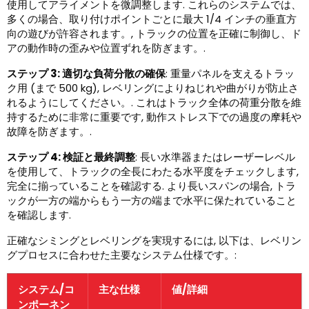
使用してアライメントを微調整します. これらのシステムでは、
多くの場合、取り付けポイントごとに最大 1/4 インチの垂直方
向の遊びが許容されます。, トラックの位置を正確に制御し、ド
アの動作時の歪みや位置ずれを防ぎます。.
ステップ 3: 適切な負荷分散の確保
: 重量パネルを支えるトラッ
ク用 (まで 500 kg), レベリングによりねじれや曲がりが防止さ
れるようにしてください。. これはトラック全体の荷重分散を維
持するために非常に重要です, 動作ストレス下での過度の摩耗や
故障を防ぎます。.
ステップ 4: 検証と最終調整
: 長い水準器またはレーザーレベル
を使用して、トラックの全長にわたる水平度をチェックします,
完全に揃っていることを確認する. より長いスパンの場合, トラ
ックが一方の端からもう一方の端まで水平に保たれていること
を確認します.
正確なシミングとレベリングを実現するには, 以下は、レベリン
グプロセスに合わせた主要なシステム仕様です。:
システム/コ
主な仕様
値/詳細
ンポーネン