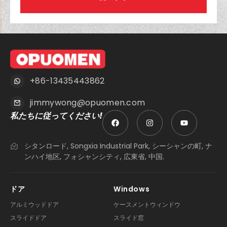
+86-13435443862
jimmywong@opuomen.com
私たちに従ってください!
シタンロード, Songxia Industrial Park, シーシャンの町, ナ
ンハイ地区, フォシャンシティ, 広東省, 中国.
ドア
Windows
アルミウッドドア
ケースメントウィンドウ
スライドドア
スライド窓