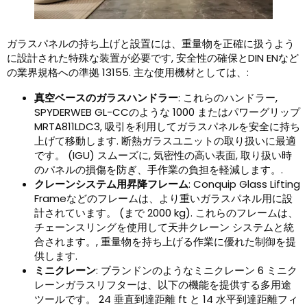
ガラスパネルの持ち上げと設置には、重量物を正確に扱うよう
に設計された特殊な装置が必要です, 安全性の確保とDIN ENなど
の業界規格への準拠 13155. 主な使用機材としては、:
真空ベースのガラスハンドラー
: これらのハンドラー,
SPYDERWEB GL-CCのような 1000 またはパワーグリップ
MRTA811LDC3, 吸引を利用してガラスパネルを安全に持ち
上げて移動します. 断熱ガラスユニットの取り扱いに最適
です。 (IGU) スムーズに, 気密性の高い表面, 取り扱い時
のパネルの損傷を防ぎ、手作業の負担を軽減します。.
クレーンシステム用昇降フレーム
: Conquip Glass Lifting
Frameなどのフレームは、より重いガラスパネル用に設
計されています。 (まで 2000 kg). これらのフレームは、
チェーンスリングを使用して天井クレーン システムと統
合されます。, 重量物を持ち上げる作業に優れた制御を提
供します.
ミニクレーン
: ブランドンのようなミニクレーン 6 ミニク
レーンガラスリフターは、以下の機能を提供する多用途
ツールです。 24 垂直到達距離 ft と 14 水平到達距離フィ