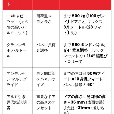
ト
CSキャビト
耐荷重 &
まで
500 kg (1100 ポン
ラック (耐久
最大長さ
ド)
ドアごと; マックス
性の高いア
8.5 メートル (28 フィー
ルミニウム)
ト)
長さ
クラウンラ
パネル負荷
まで
550 ポンド
パネル;
ボ バルドー
& 調整
1/4” 垂直調整
トラック
ル
マウントで +
1/4” 縦遊び
トロリーで
アンデルセ
最大開口部
までの開口部
50 幅フィ
ン マルチグ
& パネルサ
ート × 10 身長フィート
;
ライド
イズ
パネル幅最大
60″
アルミ引き
重要なドア
ドアの高さ = 開口部の高
戸 取扱説明
の高さのオ
さ − 36 mm
(表面実装)
書
フセット
または
−31mm
(差し込
み)