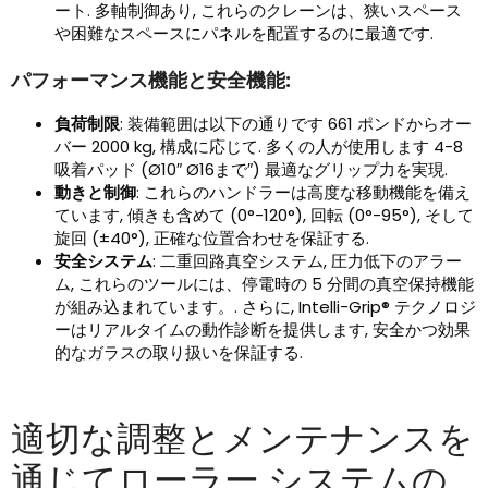
ート. 多軸制御あり, これらのクレーンは、狭いスペース
や困難なスペースにパネルを配置するのに最適です.
パフォーマンス機能と安全機能:
負荷制限
: 装備範囲は以下の通りです 661 ポンドからオー
バー 2000 kg, 構成に応じて. 多くの人が使用します 4-8
吸着パッド (Ø10″ Ø16まで″) 最適なグリップ力を実現.
動きと制御
: これらのハンドラーは高度な移動機能を備え
ています, 傾きも含めて (0°-120°), 回転 (0°-95°), そして
旋回 (±40°), 正確な位置合わせを保証する.
安全システム
: 二重回路真空システム, 圧力低下のアラー
ム, これらのツールには、停電時の 5 分間の真空保持機能
が組み込まれています。. さらに, Intelli-Grip® テクノロジ
ーはリアルタイムの動作診断を提供します, 安全かつ効果
的なガラスの取り扱いを保証する.
適切な調整とメンテナンスを
通じてローラー システムの