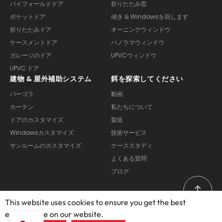
バイフォールドドア
折りたたみ窓
ポケットドア
傾き & Windowsを回します
折りたたみドア
オーニングウィンドウ
ケースメントドア
パノラマウィンドウ
ガレージのドア
UPVCウィンドウ
UPVC ドア
建物 & 屋外補助システム
餌を探索してください
パーゴラ
動画
カーテン
私たちについて
ドアのカスタマイズ
製造
Windowsカスタマイズ
技術サービス
サンルームのカスタマイズ
ケーススタディ
よくある質問
ブログ
This website uses cookies to ensure you get the best
exprerience on our website.