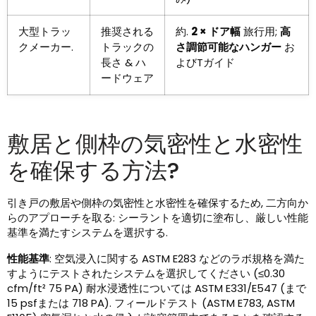
大型トラッ
推奨される
約.
2 × ドア幅
旅行用;
高
クメーカー.
トラックの
さ調節可能なハンガー
お
長さ & ハ
よびTガイド
ードウェア
敷居と側枠の気密性と水密性
を確保する方法?
引き戸の敷居や側枠の気密性と水密性を確保するため, 二方向か
らのアプローチを取る: シーラントを適切に塗布し、厳しい性能
基準を満たすシステムを選択する.
性能基準
: 空気浸入に関する ASTM E283 などのラボ規格を満た
すようにテストされたシステムを選択してください (≤0.30
cfm/ft² 75 PA) 耐水浸透性については ASTM E331/E547 (まで
15 psfまたは 718 PA). フィールドテスト (ASTM E783, ASTM