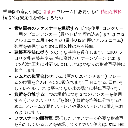
重量物の適切な固定
引き戸
フレームに必要なもの
精密な技術
構造的な安定性を確保するため:
素材固有のファスナーを選択する
: 1/4を使用″ コンクリー
ト用タプコンアンカー (最小 1-1/4″ 埋め込み) または #12
アルミニウム用 Tek ネジ (最小0.125″ 厚いアルミニウム)
強度を確保するために, 耐久性のある接続.
建築基準法に従う
: のような基準を遵守します。 2007 フ
ロリダ州建築基準法, 特に高速ハリケーンゾーンでは, ま
での設計圧力に対応 50 psf, これはかなりの耐荷重要件に
相当します.
シムとの位置合わせ
: シム (厚さ0.25インチまで) フレー
ムの位置を合わせるのに役立ちます, 垂直にする, 四角, そ
してレベル. これは平らでない床の場合に特に重要です.
負荷を分散する
: 1 つの場所につき 2 つのアンカーを使用
する (フックストリップを除く) 負荷を均等に分散するた
めに, フレームが動作ストレスや風のストレスに耐えられ
るようにする.
ファスナーの耐荷重
: 選択したファスナーが必要な耐荷重
を満たしていることを確認してください. 例えば, #12 Tek