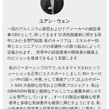
ユアン・ウェン
一流のアルミニウム製窓およびドアメーカーの創設者
兼 CEO として, 持ってきます 12 高性能建材に関する長
年にわたる専門知識. 私のキャリアは、エネルギー効
率とエンジニアリングの卓越性への取り組みによって
定義されます。, 世界中の請負業者や開発者が建築上
のビジョンを達成できるよう支援します.
私のリーダーシップの下で, カスタマイズされたソリ
ューションを正常にエクスポートしました 30+ ヨーロ
ッパ中の国々, 中東, そして東南アジア, 以上のサポー
ト 500 大規模な住宅および商業プロジェクト. 私は
OEM/ODM 製造と複雑なアルミニウム被覆木材システ
ムを専門としています。, すべての製品が厳格な世界
基準と多様な気候要件を確実に満たすようにする. 私
は先進的な製造業と世界貿易の間の橋渡しに専念して