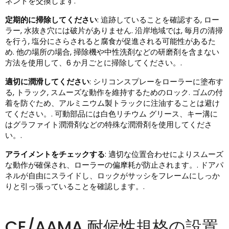
ネントを交換します.
定期的に掃除してください
: 追跡していることを確認する, ロー
ラー, 水抜き穴には破片がありません. 沿岸地域では, 毎月の清掃
を行う, 塩分にさらされると腐食が促進される可能性があるた
め. 他の場所の場合, 掃除機や中性洗剤などの研磨剤を含まない
方法を使用して、6 か月ごとに掃除してください。.
適切に潤滑してください
: シリコンスプレーをローラーに塗布す
る, トラック, スムーズな動作を維持するためのロック. ゴムの付
着を防ぐため、アルミニウム製トラックに注油することは避け
てください。. 可動部品には白色リチウム グリース、キー溝に
はグラファイト潤滑剤などの特殊な潤滑剤を使用してくださ
い。.
アライメントをチェックする
: 適切な位置合わせによりスムーズ
な動作が確保され、ローラーの偏摩耗が防止されます。. ドアパ
ネルが自由にスライドし、ロックがサッシをフレームにしっか
りと引っ張っていることを確認します。.
CE/AAMA 耐候性規格の設置