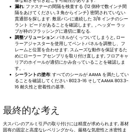
暴な動きを引き起こす可能性があります.
漏れ
: ファスナーの間隔を検査する (12 側枠で数インチ間
隔をあけてください, 3 角からインチ) 密閉されていない
貫通部を探します. 敷居パンに連続した 3/8 インチのシー
ラント ビードがあることを確認します。, ヘッダー ラッ
プが枠のフラッシングに適切に重なる.
調整ソリューション
: パネルがくっついてしまうと, ロー
ラーアジャスターを使用してベントパネルを調整し、フ
レームと位置を合わせます. スムーズな動作を保証するた
めにローラー アセンブリを取り付け直します, フロアキャ
リアのホイールが適切にかみ合っていることを確認しま
す。.
シーラントの塗布
: すべてのシールが AAMA を満たしてい
ることを確認してください 802.3-16 そしてAAMA 803.3-
16 耐久性と密着性の基準.
最終的な考え
大スパンのアルミ引戸の取り付けには精度が求められます, 基材
固有の固定と高度なレベリングから、厳格な気密性と水密性ま