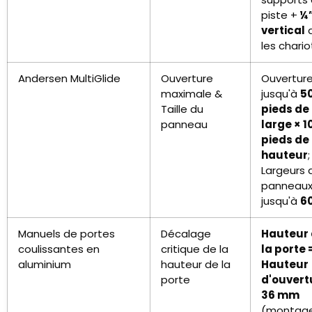
piste +
¼”
vertical
les chario
Andersen MultiGlide
Ouverture
Ouvertur
maximale &
jusqu'à
5
Taille du
pieds de
panneau
large × 1
pieds de
hauteur
;
Largeurs 
panneau
jusqu'à
6
Manuels de portes
Décalage
Hauteur
coulissantes en
critique de la
la porte 
aluminium
hauteur de la
Hauteur
porte
d'ouvert
36 mm
(montag