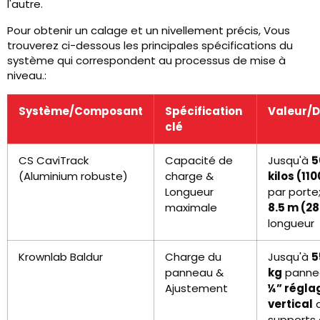
l'autre.
Pour obtenir un calage et un nivellement précis, Vous
trouverez ci-dessous les principales spécifications du
système qui correspondent au processus de mise à
niveau.:
Système/Composant
Spécification
Valeur/D
clé
CS CaviTrack
Capacité de
Jusqu'à
5
(Aluminium robuste)
charge &
kilos (11
Longueur
par porte
maximale
8.5 m (28
longueur
Krownlab Baldur
Charge du
Jusqu'à
5
panneau &
kg
panne
Ajustement
¼” régla
vertical
a
supports