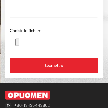
Choisir le fichier
Soumettre
+86-13435443862