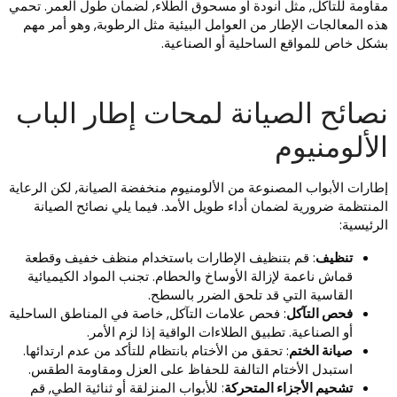
قاومة للتآكل, مثل أنودة أو مسحوق الطلاء, لضمان طول العمر. تحمي
ذه المعالجات الإطار من العوامل البيئية مثل الرطوبة, وهو أمر مهم
شكل خاص للمواقع الساحلية أو الصناعية.
صائح الصيانة لمحات إطار الباب
لألومنيوم
طارات الأبواب المصنوعة من الألومنيوم منخفضة الصيانة, لكن الرعاية
لمنتظمة ضرورية لضمان أداء طويل الأمد. فيما يلي نصائح الصيانة
لرئيسية:
تنظيف
: قم بتنظيف الإطارات باستخدام منظف خفيف وقطعة
قماش ناعمة لإزالة الأوساخ والحطام. تجنب المواد الكيميائية
القاسية التي قد تلحق الضرر بالسطح.
فحص التآكل
: فحص علامات التآكل, خاصة في المناطق الساحلية
أو الصناعية. تطبيق الطلاءات الواقية إذا لزم الأمر.
صيانة الختم
: تحقق من الأختام بانتظام للتأكد من عدم ارتدائها.
استبدل الأختام التالفة للحفاظ على العزل ومقاومة الطقس.
تشحيم الأجزاء المتحركة
: للأبواب المنزلقة أو ثنائية الطي, قم