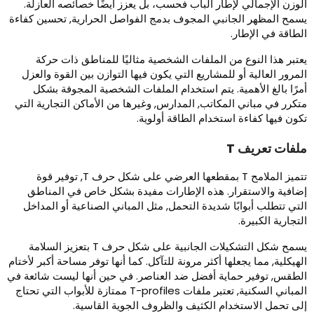
لوزن الإجمالي لإطار الباب فحسب، بل يعزز أيضًا خصائصه العازلة.
سمح المظهر الجانبي المجوف بدمج الفواصل الحرارية, تحسين كفاءة
لطاقة في الإطار.
عتبر هذا النوع من الملفات الشخصية مثاليًا للمناطق ذات حركة
لمرور العالية أو للمشاريع التي يكون فيها التوازن بين القوة والعزل
مرًا بالغ الأهمية. يتم استخدام الملفات الشخصية المجوفة بشكل
تكرر في مباني المكاتب, المدارس, وغيرها من الأماكن التجارية التي
كون فيها كفاءة استخدام الطاقة أولوية.
لفات تعريف T
تتميز الملامح T بمقطعها العرضي على شكل حرف T, توفير قوة
ضافية والاستقرار. هذه الإطارات مفيدة بشكل خاص في المناطق
لتي تتطلب أبوابًا شديدة التحمل, مثل المباني الصناعية أو المداخل
لتجارية الكبيرة.
يسمح شكل التشكيلات الجانبية على شكل حرف T بتعزيز السلامة
لهيكلية, مما يجعلها أكثر مرونة للتآكل. كما أنها توفر مساحة أكبر لأختام
لطقس, توفير حماية أفضل ضد العناصر. في حين أنها ليست شائعة في
المباني السكنية, تعتبر ملفات T-profiles ممتازة للأبواب التي تحتاج
لى تحمل الاستخدام الكثيف والظروف الجوية القاسية.