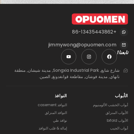
+86-13435443862
jimmywong@opuomen.com
تابعنا!
شارع شايغ, Songxia Industrial Park, مدينة شيشان, منطقة
نانهاي, مدينة فوشان, مقاطعة قوانغدونغ, الصين.
الأبواب
النوافذ
أبواب الخشب الألومنيوم
النوافذ casement
الأبواب المنزلق
النوافذ المنزلق
الأبواب bifold
نوافذ طي
أبواب الجيب
إمالة & قلب النوافذ