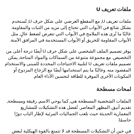
لفات تعريف U
ملفات تعريف U, مع المقطع العرضي على شكل حرف U, تُستخدم
شكل شائع في الأبواب التي تحتاج إلى مزيد من الثبات والمقاومة.
البًا ما تُرى هذه الملامح في الأبواب التي تتعرض لضغط عالٍ, مثل
لأبواب المقاومة للحريق أو الأبواب المستخدمة في المرافق الآمنة.
يوفر تصميم الملف الشخصي على شكل حرف U أيضًا درجة أعلى من
لتخصيص. مع مجموعة متنوعة من السماكات والمواد المتاحة, يمكن
تصميم ملفات تعريف U لتلبية الاحتياجات المحددة للمبنى والاستخدام
لمقصود منه. وغالبًا ما يتم استخدامها أيضًا مع الزجاج المزدوج أو
لمكونات الأخرى الموفرة للطاقة لتحسين الأداء العام.
محات مسطحة
لملفات الشخصية المسطحة هي, كما يوحي الاسم, رقيقة ومسطحة,
قديم أنيق, المظهر المعاصر. تُفضل هذه التشكيلات للمشاريع
لمعمارية الحديثة حيث تلعب الجماليات المرئية لإطار الباب دورًا
اسمًا.
ي حين أن التشكيلات المسطحة قد لا تتمتع بالقوة الهيكلية لبعض