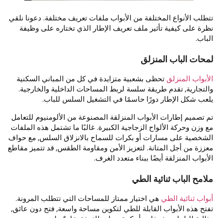
تطلب الأنواع المختلفة من الأبواب ملفات تعريف مختلفة. دعونا نلقي
ظرة على كيفية تأثير ملف تعريف الإطار الذي تختاره على وظيفة
لباب.
محات الباب المنزلق
لأبواب المنزلق
تحظى بشعبية متزايدة في كل من المباني السكنية
التجارية, تقدم طريقة سلسة لربط المساحات الداخلية والخارجية.
لعب شكل الإطار دورًا حاسمًا في التشغيل السلس للباب.
م تصميم إطارات الأبواب المنزلقة المصنوعة من الألومنيوم للتعامل
ع وزن وحركة الألواح الزجاجية الكبيرة. غالبًا ما تشتمل هذه الملفات
لشخصية على مسارات أو بكرات للسماح بالانزلاق السلس, مع حواف
عززة من أجل المتانة. لتعزيز الأمن ومقاومة الطقس, قد تتميز مقاطع
لأبواب المنزلقة أيضًا ببناء متعدد الغرف.
لامح الباب ثنائية الطي
بواب ثنائية الطي
هي اختيار ممتاز للمساحات التي تتطلب المرونة.
فتح هذه الأبواب القابلة للطي لتكوين مساحة واسعة, فتح دون عائق,