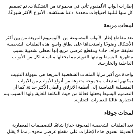
طارات أبواب الألمنيوم تأتي في مجموعة من التشكيلات, تم تصميم
ل منها لتلبية احتياجات محددة. دعنا نستكشف الأنواع الأكثر شيوعًا.
محات مربعة
عد مقاطع إطار الأبواب المصنوعة من الألومنيوم المربعة من بين أكثر
لأشكال وضوحًا واستخدامًا على نطاق واسع. هذه الملفات الشخصية
ظيفة, حواف حادة ومقطع عرضي مربع. إنها تحظى بشعبية بسبب
ظهرها البسيط وبنيتها القوية, مما يجعلها مناسبة لكل من الأبواب
لداخلية والخارجية.
احدة من أكبر مزايا الملفات الشخصية المربعة هي سهولة التثبيت.
مكنهم استيعاب مجموعة متنوعة من أنواع الأبواب, من الأبواب
لمفصلية القياسية إلى أنظمة الانزلاق والطي الأكثر حداثة. كما أن
لتصميم البسيط يجعلها فعالة من حيث التكلفة للغاية, ولهذا السبب يتم
ختيارها غالبًا للعقارات التجارية.
محات جوفاء
عد الملفات الشخصية المجوفة خيارًا شائعًا للتصميمات المعمارية
لحديثة. تحتوي هذه الإطارات على مقطع عرضي مجوف, مما لا يقلل