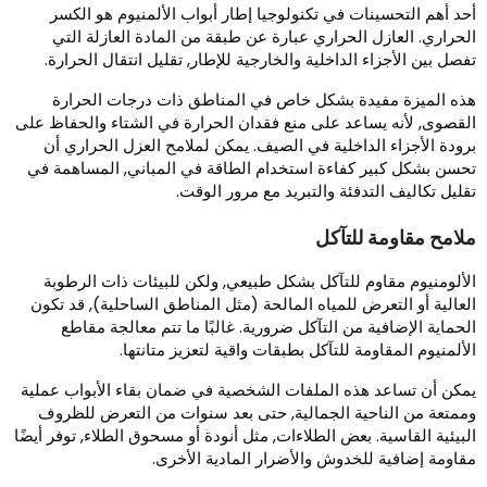
حد أهم التحسينات في تكنولوجيا إطار أبواب الألمنيوم هو الكسر
لحراري. العازل الحراري عبارة عن طبقة من المادة العازلة التي
فصل بين الأجزاء الداخلية والخارجية للإطار, تقليل انتقال الحرارة.
ذه الميزة مفيدة بشكل خاص في المناطق ذات درجات الحرارة
لقصوى, لأنه يساعد على منع فقدان الحرارة في الشتاء والحفاظ على
رودة الأجزاء الداخلية في الصيف. يمكن لملامح العزل الحراري أن
حسن بشكل كبير كفاءة استخدام الطاقة في المباني, المساهمة في
قليل تكاليف التدفئة والتبريد مع مرور الوقت.
لامح مقاومة للتآكل
لألومنيوم مقاوم للتآكل بشكل طبيعي, ولكن للبيئات ذات الرطوبة
لعالية أو التعرض للمياه المالحة (مثل المناطق الساحلية), قد تكون
لحماية الإضافية من التآكل ضرورية. غالبًا ما تتم معالجة مقاطع
لألمنيوم المقاومة للتآكل بطبقات واقية لتعزيز متانتها.
مكن أن تساعد هذه الملفات الشخصية في ضمان بقاء الأبواب عملية
ممتعة من الناحية الجمالية, حتى بعد سنوات من التعرض للظروف
لبيئية القاسية. بعض الطلاءات, مثل أنودة أو مسحوق الطلاء, توفر أيضًا
قاومة إضافية للخدوش والأضرار المادية الأخرى.