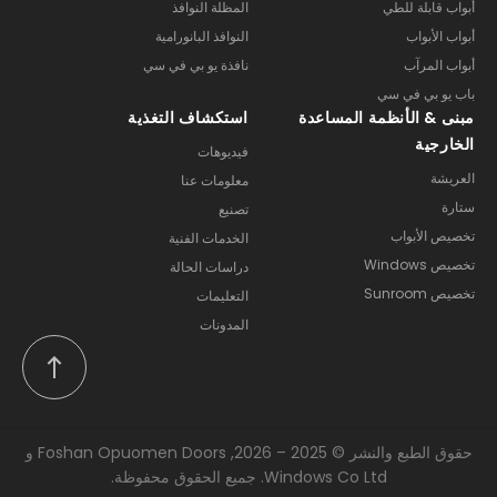
أبواب قابلة للطي
المظلة النوافذ
أبواب الأبواب
النوافذ البانورامية
أبواب المرآب
نافذة يو بي في سي
باب يو بي في سي
مبنى & الأنظمة المساعدة
استكشاف التغذية
الخارجية
فيديوهات
العريشة
معلومات عنا
ستارة
تصنيع
تخصيص الأبواب
الخدمات الفنية
تخصيص Windows
دراسات الحالة
تخصيص Sunroom
التعليمات
المدونات
حقوق الطبع والنشر © 2025 – 2026, Foshan Opuomen Doors و
Windows Co Ltd. جميع الحقوق محفوظة.