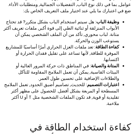
وامل, بما في ذلك نوع الباب, التفضيلات الجمالية, ومتطلبات الأداء.
ع في اعتبارك ما يلي عند اختيار ملف التعريف الخاص بك:
وظيفة الباب
: هل سيتم استخدام الباب بشكل متكرر? قد تحتاج
الأبواب المنزلقة أو ثنائية الطي إلى قوة أكبر, ملفات تعريف أكثر
متانة. لباب محوري, تأكد من أن الملف الشخصي يمكن أن
يستوعب الوزن والحركة.
كفاءة الطاقة
: تعد ملفات العزل الحراري أمرًا أساسيًا للمشاريع
الموفرة للطاقة, لأنها تساعد على تقليل فقدان الحرارة أو
اكتسابها.
المتانة والصيانة
: في المناطق ذات حركة المرور العالية أو
البيئات القاسية, يمكن أن تعمل الملامح المقاومة للتآكل
والطلاءات الإضافية على تحسين طول العمر.
اعتبارات التصميم
: للحديث, تصاميم أضيق الحدود, تعمل الملامح
المسطحة أو المربعة بشكل أفضل. للحصول على مظهر أكثر
تقليدية أو قوية, قد تكون الملفات الشخصية مثل T أو U أكثر
ملاءمة.
فاءة استخدام الطاقة في