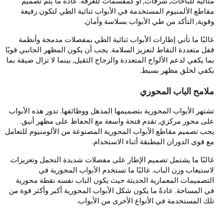
ثالية للباحات, شرفات, أو كمقسمات للغرفة. عادةً ما يتم تصميم
قاطع الألمنيوم المستخدمة في الأبواب ثنائية الطي لتكون رفيعة
قوية, التأكد من طي الأبواب بسلاسة وأمان.
البًا ما تأتي إطارات الأبواب ثنائية الطي بمفصلات مدمجة وأنظمة
فل متعددة النقاط لتعزيز السلامة. يجب أن يكون المظهر الجانبي قويًا
ما يكفي لدعم الألواح المتعددة والزجاج الثقيل, بينما لا تزال ضيقة بما
كفي لخلق مظهر بسيط.
لامح الباب المحوري
شتهر الأبواب المحورية بتصميمها المذهل ووظائفها. تدور هذه الأبواب
لى محور مركزي, تقدم فتحة واسعة مع الحفاظ على مظهر أنيق.
جب تصميم مقاطع الأبواب المحورية المصنوعة من الألومنيوم للتعامل
ع قوى الدوران المطبقة أثناء الاستخدام.
البًا ما يشتمل تصميم الإطار على مفصلات شديدة التحمل وتعزيزات
استيعاب وزن الباب. غالبًا ما تستخدم الأبواب المحورية في
لتصميمات المعمارية الحديثة حيث يكون الباب نفسه نقطة محورية
ي المساحة. عادةً ما يكون شكل الأبواب المحورية أكبر وأكثر قوة من
لك المستخدمة في الأنواع الأخرى من الأبواب.