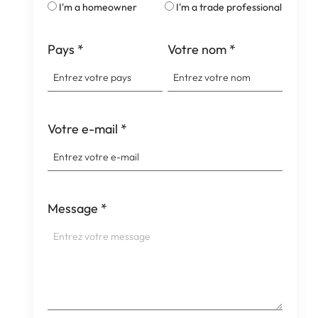
I'm a homeowner
I'm a trade professional
Pays
*
Votre nom
*
Votre e-mail
*
Message
*