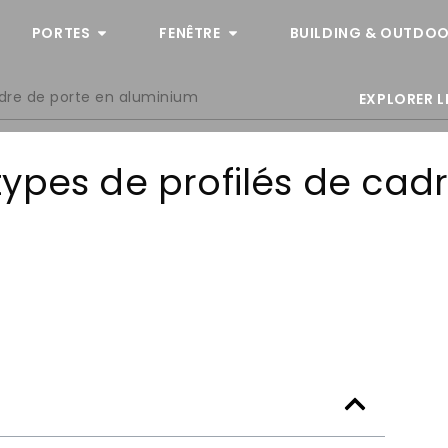
PORTES
FENÊTRE
BUILDING & OUTDOO
adre de porte en aluminium
EXPLORER L
ypes de profilés de cad