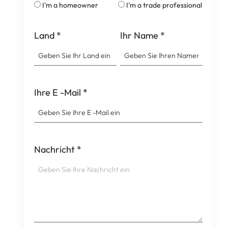
I'm a homeowner
I'm a trade professional
Land
*
Ihr Name
*
Ihre E -Mail
*
Nachricht
*