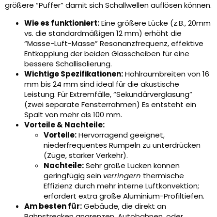
größere “Puffer” damit sich Schallwellen auflösen können.
Wie es funktioniert:
Eine größere Lücke (z.B., 20mm
vs. die standardmäßigen 12 mm) erhöht die
“Masse-Luft-Masse” Resonanzfrequenz, effektive
Entkopplung der beiden Glasscheiben für eine
bessere Schallisolierung.
Wichtige Spezifikationen:
Hohlraumbreiten von 16
mm bis 24 mm sind ideal für die akustische
Leistung. Für Extremfälle, “Sekundärverglasung”
(zwei separate Fensterrahmen) Es entsteht ein
Spalt von mehr als 100 mm.
Vorteile & Nachteile:
Vorteile:
Hervorragend geeignet,
niederfrequentes Rumpeln zu unterdrücken
(Züge, starker Verkehr).
Nachteile:
Sehr große Lücken können
geringfügig sein
verringern
thermische
Effizienz durch mehr interne Luftkonvektion;
erfordert extra große Aluminium-Profiltiefen.
Am besten für:
Gebäude, die direkt an
Bahnstrecken angrenzen, Autobahnen, oder