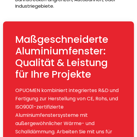
Industriegebiete.
Maßgeschneiderte
Aluminiumfenster:
Qualität & Leistung
für Ihre Projekte
OPUOMEN kombiniert integriertes R&D und
Fertigung zur Herstellung von CE, Rohs, und
ISO9001-zertifizierte
Aluminiumfenstersysteme mit
außergewöhnlicher Wärme- und
Schalldämmung. Arbeiten Sie mit uns für