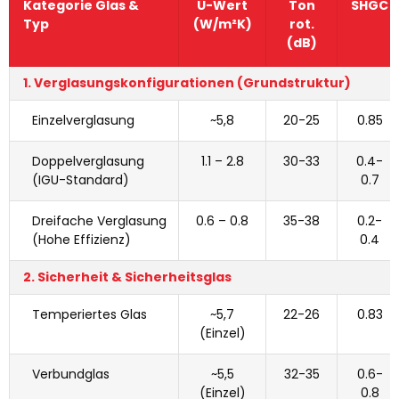
Kategorie Glas &
U-Wert
Ton
SHGC
Typ
(W/m²K)
rot.
(dB)
1. Verglasungskonfigurationen (Grundstruktur)
Einzelverglasung
~5,8
20-25
0.85
Doppelverglasung
1.1 – 2.8
30-33
0.4-
(IGU-Standard)
0.7
Dreifache Verglasung
0.6 – 0.8
35-38
0.2-
(Hohe Effizienz)
0.4
2. Sicherheit & Sicherheitsglas
Temperiertes Glas
~5,7
22-26
0.83
(Einzel)
Verbundglas
~5,5
32-35
0.6-
(Einzel)
0.8