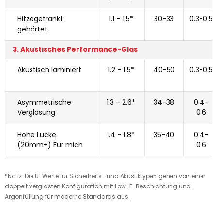
Hitzegetränkt
1.1 – 1.5*
30-33
0.3-0.5
gehärtet
3. Akustisches Performance-Glas
Akustisch laminiert
1.2 – 1.5*
40-50
0.3-0.5
Asymmetrische
1.3 – 2.6*
34-38
0.4-
Verglasung
0.6
Hohe Lücke
1.4 – 1.8*
35-40
0.4-
(20mm+) Für mich
0.6
*Notiz: Die U-Werte für Sicherheits- und Akustiktypen gehen von einer
doppelt verglasten Konfiguration mit Low-E-Beschichtung und
Argonfüllung für moderne Standards aus.