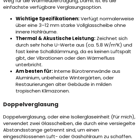
Weg für die Wärmeübertragung, Damit ist es die
einfachste verfügbare Verglasungsoption.
Wichtige Spezifikationen:
Verfügt normalerweise
über eine 3–12 mm starke Vollglasscheibe ohne
innere Hohlräume.
Thermal & Akustische Leistung:
Zeichnet sich
durch sehr hohe U-Werte aus (ca. 5.8 W/m²K) und
fast keine Schalldämmung, da es keinen Luftspalt
gibt, der Vibrationen oder den Wärmefluss
unterbricht.
Am besten für:
Interne Bürotrennwände aus
Aluminium, unbeheizte Wintergärten, oder
Restaurierungen alter Gebäude in milden
tropischen Klimazonen.
Doppelverglasung
Doppelverglasung, oder eine Isolierglaseinheit (Für mich),
verwendet zwei Glasscheiben, die durch eine versiegelte
Abstandsstange getrennt sind, um einen
eingeschlossenen Luft- oder Gashohlraum zu schaffen.