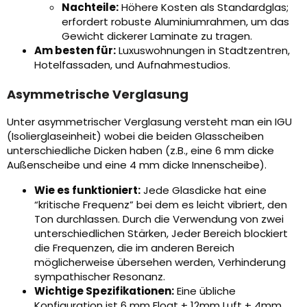
Nachteile:
Höhere Kosten als Standardglas;
erfordert robuste Aluminiumrahmen, um das
Gewicht dickerer Laminate zu tragen.
Am besten für:
Luxuswohnungen in Stadtzentren,
Hotelfassaden, und Aufnahmestudios.
Asymmetrische Verglasung
Unter asymmetrischer Verglasung versteht man ein IGU
(Isolierglaseinheit) wobei die beiden Glasscheiben
unterschiedliche Dicken haben (z.B., eine 6 mm dicke
Außenscheibe und eine 4 mm dicke Innenscheibe).
Wie es funktioniert:
Jede Glasdicke hat eine
“kritische Frequenz” bei dem es leicht vibriert, den
Ton durchlassen. Durch die Verwendung von zwei
unterschiedlichen Stärken, Jeder Bereich blockiert
die Frequenzen, die im anderen Bereich
möglicherweise übersehen werden, Verhinderung
sympathischer Resonanz.
Wichtige Spezifikationen:
Eine übliche
Konfiguration ist 6 mm Float + 12mm Luft + 4mm