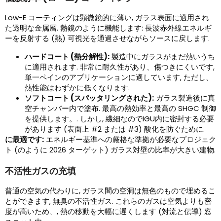
Low-E コーティングは顕微鏡的に薄い, ガラス表面に適用され
た透明な金属層. 熱鏡のように機能します: 長波赤外線エネルギ
ーを反射する (熱) 可視光を通過させながらソースに戻します.
ハードコート (熱分解性):
製造中にガラスがまだ熱いうち
に適用されます. 非常に耐久性があり、傷つきにくいです,
単一ペインのアプリケーションに適しています, ただし、
熱性能はわずかに低くなります.
ソフトコート (スパッタリングされた):
ガラス製造後に真
空チャンバー内で塗布. 最高の熱効率と最高の SHGC 制御
を提供します。. しかし, 繊細なのでIGU内に密封する必要
があります (表面上 #2 または #3) 酸化を防ぐために.
に最適です:
エネルギー基準への厳格な準拠が必要なプロジェク
ト (のように 2026 ターゲット) ガラス対壁の比率が大きい建物.
不活性ガスの充填
普通の空気の代わりに, ガラス間の空洞は無色のもので埋めるこ
とができます, 無臭の不活性ガス. これらのガスは空気よりも密
度が高いため、, 熱の移動を大幅に遅くします (対流と伝導) 窓