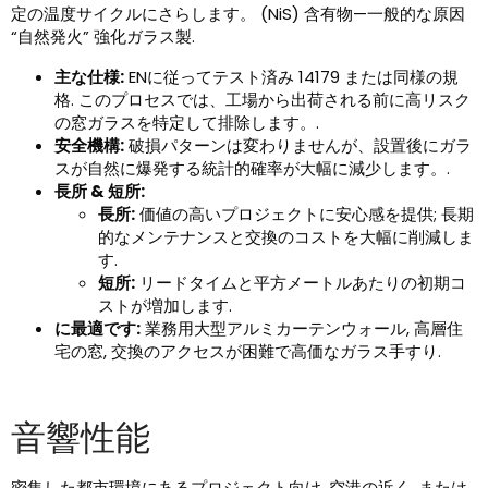
定の温度サイクルにさらします。 (NiS) 含有物—一般的な原因
“自然発火” 強化ガラス製.
主な仕様:
ENに従ってテスト済み 14179 または同様の規
格. このプロセスでは、工場から出荷される前に高リスク
の窓ガラスを特定して排除します。.
安全機構:
破損パターンは変わりませんが、設置後にガラ
スが自然に爆発する統計的確率が大幅に減少します。.
長所 & 短所:
長所:
価値の高いプロジェクトに安心感を提供; 長期
的なメンテナンスと交換のコストを大幅に削減しま
す.
短所:
リードタイムと平方メートルあたりの初期コ
ストが増加します.
に最適です:
業務用大型アルミカーテンウォール, 高層住
宅の窓, 交換のアクセスが困難で高価なガラス手すり.
音響性能
密集した都市環境にあるプロジェクト向け, 空港の近く, または