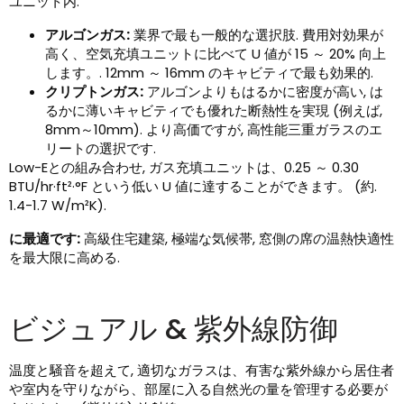
ユニット内.
アルゴンガス:
業界で最も一般的な選択肢. 費用対効果が
高く、空気充填ユニットに比べて U 値が 15 ～ 20% 向上
します。. 12mm ～ 16mm のキャビティで最も効果的.
クリプトンガス:
アルゴンよりもはるかに密度が高い, は
るかに薄いキャビティでも優れた断熱性を実現 (例えば,
8mm～10mm). より高価ですが, 高性能三重ガラスのエ
リートの選択です.
Low-Eとの組み合わせ, ガス充填ユニットは、0.25 ～ 0.30
BTU/hr·ft²·°F という低い U 値に達することができます。 (約.
1.4-1.7 W/m²K).
に最適です:
高級住宅建築, 極端な気候帯, 窓側の席の温熱快適性
を最大限に高める.
ビジュアル & 紫外線防御
温度と騒音を超えて, 適切なガラスは、有害な紫外線から居住者
や室内を守りながら、部屋に入る自然光の量を管理する必要が