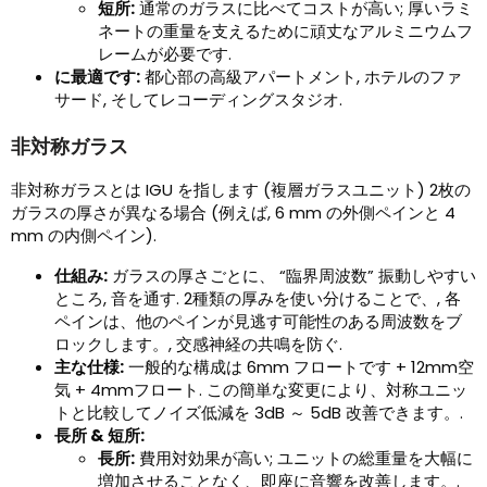
短所:
通常のガラスに比べてコストが高い; 厚いラミ
ネートの重量を支えるために頑丈なアルミニウムフ
レームが必要です.
に最適です:
都心部の高級アパートメント, ホテルのファ
サード, そしてレコーディングスタジオ.
非対称ガラス
非対称ガラスとは IGU を指します (複層ガラスユニット) 2枚の
ガラスの厚さが異なる場合 (例えば, 6 mm の外側ペインと 4
mm の内側ペイン).
仕組み:
ガラスの厚さごとに、 “臨界周波数” 振動しやすい
ところ, 音を通す. 2種類の厚みを使い分けることで、, 各
ペインは、他のペインが見逃す可能性のある周波数をブ
ロックします。, 交感神経の共鳴を防ぐ.
主な仕様:
一般的な構成は 6mm フロートです + 12mm空
気 + 4mmフロート. この簡単な変更により、対称ユニッ
トと比較してノイズ低減を 3dB ～ 5dB 改善できます。.
長所 & 短所:
長所:
費用対効果が高い; ユニットの総重量を大幅に
増加させることなく、即座に音響を改善します。.