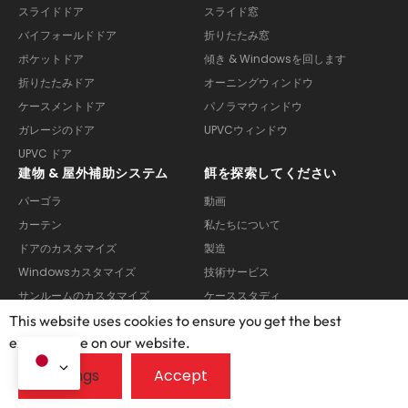
スライドドア
スライド窓
バイフォールドドア
折りたたみ窓
ポケットドア
傾き & Windowsを回します
折りたたみドア
オーニングウィンドウ
ケースメントドア
パノラマウィンドウ
ガレージのドア
UPVCウィンドウ
UPVC ドア
建物 & 屋外補助システム
餌を探索してください
パーゴラ
動画
カーテン
私たちについて
ドアのカスタマイズ
製造
Windowsカスタマイズ
技術サービス
サンルームのカスタマイズ
ケーススタディ
よくある質問
This website uses cookies to ensure you get the best
exprerience on our website.
ブログ