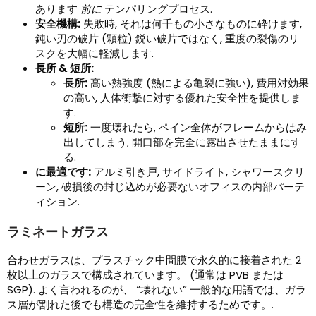
あります
前に
テンパリングプロセス.
安全機構:
失敗時, それは何千もの小さなものに砕けます,
鈍い刃の破片 (顆粒) 鋭い破片ではなく, 重度の裂傷のリ
スクを大幅に軽減します.
長所 & 短所:
長所:
高い熱強度 (熱による亀裂に強い), 費用対効果
の高い, 人体衝撃に対する優れた安全性を提供しま
す.
短所:
一度壊れたら, ペイン全体がフレームからはみ
出してしまう, 開口部を完全に露出させたままにす
る.
に最適です:
アルミ引き戸, サイドライト, シャワースクリ
ーン, 破損後の封じ込めが必要ないオフィスの内部パーテ
ィション.
ラミネートガラス
合わせガラスは、プラスチック中間膜で永久的に接着された 2
枚以上のガラスで構成されています。 (通常は PVB または
SGP). よく言われるのが、 “壊れない” 一般的な用語では、ガラ
ス層が割れた後でも構造の完全性を維持するためです。.