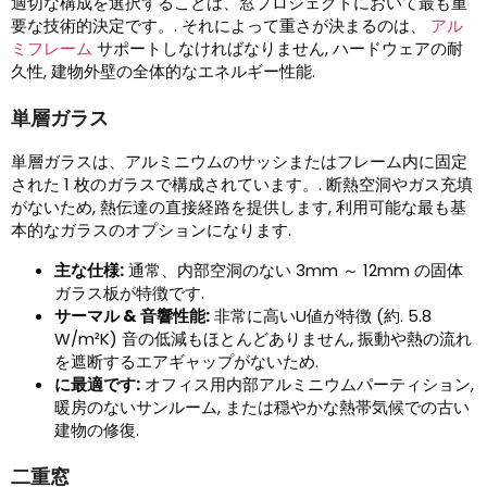
適切な構成を選択することは、窓プロジェクトにおいて最も重
要な技術的決定です。. それによって重さが決まるのは、
アル
ミフレーム
サポートしなければなりません, ハードウェアの耐
久性, 建物外壁の全体的なエネルギー性能.
単層ガラス
単層ガラスは、アルミニウムのサッシまたはフレーム内に固定
された 1 枚のガラスで構成されています。. 断熱空洞やガス充填
がないため, 熱伝達の直接経路を提供します, 利用可能な最も基
本的なガラスのオプションになります.
主な仕様:
通常、内部空洞のない 3mm ～ 12mm の固体
ガラス板が特徴です.
サーマル & 音響性能:
非常に高いU値が特徴 (約. 5.8
W/m²K) 音の低減もほとんどありません, 振動や熱の流れ
を遮断するエアギャップがないため.
に最適です:
オフィス用内部アルミニウムパーティション,
暖房のないサンルーム, または穏やかな熱帯気候での古い
建物の修復.
二重窓