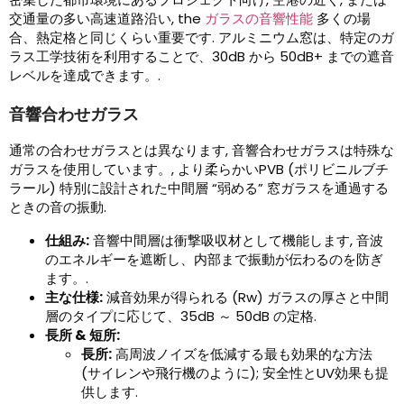
交通量の多い高速道路沿い,
the
ガラスの音響性能
多くの場
合、熱定格と同じくらい重要です. アルミニウム窓は、特定のガ
ラス工学技術を利用することで、30dB から 50dB+ までの遮音
レベルを達成できます。.
音響合わせガラス
通常の合わせガラスとは異なります, 音響合わせガラスは特殊な
ガラスを使用しています。, より柔らかいPVB (ポリビニルブチ
ラール) 特別に設計された中間層 “弱める” 窓ガラスを通過する
ときの音の振動.
仕組み:
音響中間層は衝撃吸収材として機能します, 音波
のエネルギーを遮断し、内部まで振動が伝わるのを防ぎ
ます。.
主な仕様:
減音効果が得られる (Rw) ガラスの厚さと中間
層のタイプに応じて、35dB ～ 50dB の定格.
長所 & 短所:
長所:
高周波ノイズを低減する最も効果的な方法
(サイレンや飛行機のように); 安全性とUV効果も提
供します.