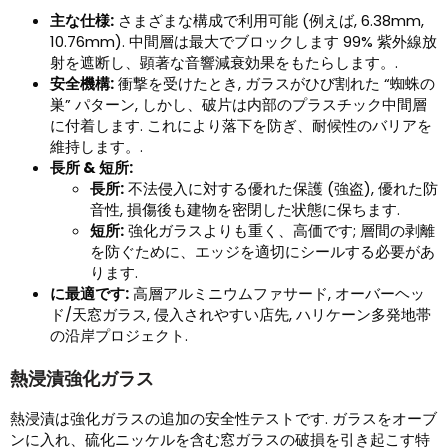
主な仕様:
さまざまな構成で利用可能 (例えば, 6.38mm,
10.76mm). 中間層は最大でブロックします 99% 紫外線放
射を遮断し、顕著な音響減衰効果をもたらします。.
安全機構:
衝撃を受けたとき, ガラスがひび割れた “蜘蛛の
巣” パターン, しかし、破片は内部のプラスチック中間層
に付着します. これにより落下を防ぎ、耐候性のバリアを
維持します。.
長所 & 短所:
長所:
不法侵入に対する優れた保護 (強盗), 優れた防
音性, 損傷後も建物を密閉した状態に保ちます.
短所:
強化ガラスよりも重く、高価です; 層間の剥離
を防ぐために、エッジを適切にシールする必要があ
ります.
に最適です:
高層アルミニウムファサード, オーバーヘッ
ド/天窓ガラス, 侵入されやすい店先, ハリケーン多発地帯
の沿岸プロジェクト.
熱浸漬強化ガラス
熱浸漬は強化ガラスの追加の安全性テストです. ガラスをオーブ
ンに入れ、硫化ニッケルを含む窓ガラスの破損を引き起こす特