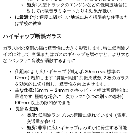
短所:
大型トラックのエンジンなどの低周波騒音に
対しては吸音ラミネートよりも効果が低い.
に最適です:
適度に騒がしい地域にある標準的な住宅また
は学校の教室.
ハイギャップ断熱ガラス
ガラス間の空洞の幅は遮音性に大きく影響します, 特に低周波ノ
イズに対して. 空気またはガスのギャップを増やすと、より大き
な “バッファ” 音波が消散するように.
仕組み:
より広いギャップ (例えば, 20mm vs. 標準の
12mm) 増加します “質量-気団” 共振周波数, 2 枚のガラス
を効果的に切り離し、遮音性を向上させます。.
主な仕様:
16mm ～ 24mm のキャビティ幅は音響性能に
最適です. 極端な場合, “二次ガラス” (2つの別々の窓枠)
100mm以上の隙間ができる.
長所 & 短所:
長所:
低周波ランブルの遮断に優れています (電車,
交通量が多い).
短所:
非常に広いギャップはわずかに発生する可能