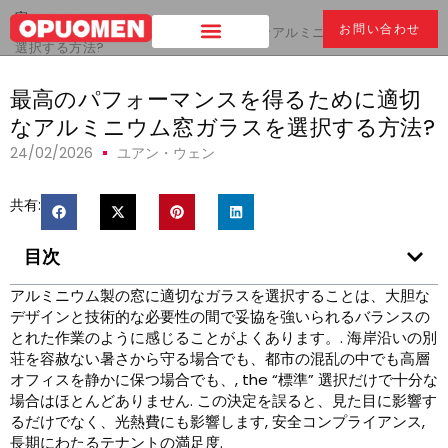
家
>
お問い合わせ
最高のパフォーマンスを得るために適切なアルミニウム窓ガラスを
選択する方法?
最高のパフォーマンスを得るために適切
なアルミニウム窓ガラスを選択する方法?
24/02/2026
ユアン・ウェン
共有:
目次
アルミニウム製の窓に適切なガラスを選択することは、大胆な
デザインと技術的な必要性の間で妥協を強いられるバランスの
とれた作業のように感じることがよくあります。. 海岸沿いの別
荘を容赦ない暑さから守る場合でも、都市の混乱の中でも高層
オフィスを静かに保つ場合でも、,
the
“標準” 選択だけで十分な
場合はほとんどありません. この決定を誤ると、見た目に影響す
るだけでなく、光熱費にも影響します, 安全コンプライアンス,
長期にわたるテナントの満足度.