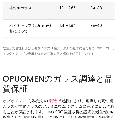
非対称ガラス
1.3 – 2.6*
34-38
ハイギャップ (20mm+)
1.4 – 1.8*
35-40
私にとって
*注記: 安全性および音響タイプの U 値は、最新の基準に合わせて Low-E コーテ
ィングとアルゴン充填を備えた二重ガラス構成を想定しています。.
OPUOMENのガラス調達と品
質保証
オプオメンにて, 私たちの
製造
卓越性により、選択した高性能
ガラスが世界クラスのアルミニウム システムに完全に統合され
ることが保証されます。. ISO 9001認証取得の設備と最先端のR
を導入して運営&D, 厳しいCEをクリアした高精度加工を得意と