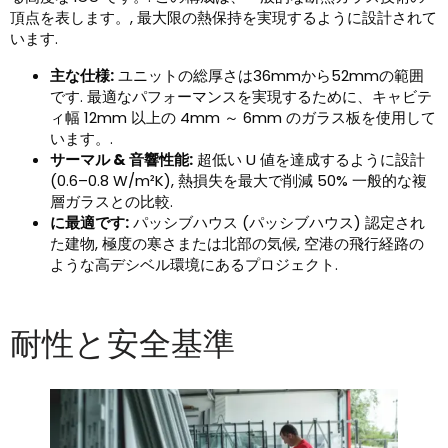
頂点を表します。, 最大限の熱保持を実現するように設計されて
います.
主な仕様:
ユニットの総厚さは36mmから52mmの範囲
です. 最適なパフォーマンスを実現するために、キャビテ
ィ幅 12mm 以上の 4mm ～ 6mm のガラス板を使用して
います。.
サーマル & 音響性能:
超低い U 値を達成するように設計
(0.6–0.8 W/m²K), 熱損失を最大で削減 50% 一般的な複
層ガラスとの比較.
に最適です:
パッシブハウス (パッシブハウス) 認定され
た建物, 極度の寒さまたは北部の気候, 空港の飛行経路の
ような高デシベル環境にあるプロジェクト.
耐性と安全基準