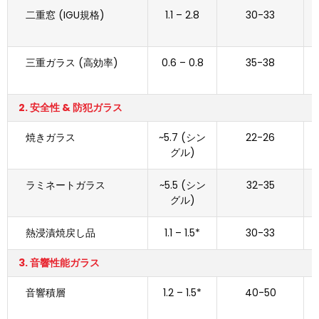
二重窓 (IGU規格)
1.1 – 2.8
30-33
三重ガラス (高効率)
0.6 – 0.8
35-38
2. 安全性 & 防犯ガラス
焼きガラス
~5.7 (シン
22-26
グル)
ラミネートガラス
~5.5 (シン
32-35
グル)
熱浸漬焼戻し品
1.1 – 1.5*
30-33
0
3. 音響性能ガラス
音響積層
1.2 – 1.5*
40-50
0