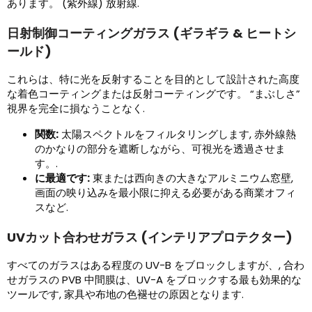
あります。 (紫外線) 放射線.
日射制御コーティングガラス (ギラギラ & ヒートシ
ールド)
これらは、特に光を反射することを目的として設計された高度
な着色コーティングまたは反射コーティングです。 “まぶしさ”
視界を完全に損なうことなく.
関数:
太陽スペクトルをフィルタリングします, 赤外線熱
のかなりの部分を遮断しながら、可視光を透過させま
す。.
に最適です:
東または西向きの大きなアルミニウム窓壁,
画面の映り込みを最小限に抑える必要がある商業オフィ
スなど.
UVカット合わせガラス (インテリアプロテクター)
すべてのガラスはある程度の UV-B をブロックしますが、, 合わ
せガラスの PVB 中間膜は、UV-A をブロックする最も効果的な
ツールです, 家具や布地の色褪せの原因となります.