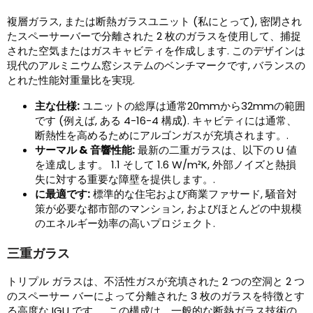
複層ガラス, または断熱ガラスユニット (私にとって), 密閉され
たスペーサーバーで分離された 2 枚のガラスを使用して、捕捉
された空気またはガスキャビティを作成します. このデザインは
現代のアルミニウム窓システムのベンチマークです, バランスの
とれた性能対重量比を実現.
主な仕様:
ユニットの総厚は通常20mmから32mmの範囲
です (例えば, ある 4-16-4 構成). キャビティには通常、
断熱性を高めるためにアルゴンガスが充填されます。.
サーマル & 音響性能:
最新の二重ガラスは、以下の U 値
を達成します。 1.1 そして 1.6 W/m²K, 外部ノイズと熱損
失に対する重要な障壁を提供します。.
に最適です:
標準的な住宅および商業ファサード, 騒音対
策が必要な都市部のマンション, およびほとんどの中規模
のエネルギー効率の高いプロジェクト.
三重ガラス
トリプル ガラスは、不活性ガスが充填された 2 つの空洞と 2 つ
のスペーサー バーによって分離された 3 枚のガラスを特徴とす
る高度な IGU です。. この構成は、一般的な断熱ガラス技術の