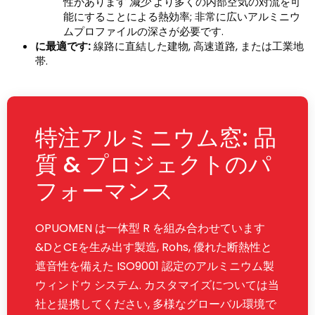
性があります
減少
より多くの内部空気の対流を可
能にすることによる熱効率; 非常に広いアルミニウ
ムプロファイルの深さが必要です.
に最適です:
線路に直結した建物, 高速道路, または工業地
帯.
特注アルミニウム窓: 品
質 & プロジェクトのパ
フォーマンス
OPUOMEN は一体型 R を組み合わせています
&DとCEを生み出す製造, Rohs, 優れた断熱性と
遮音性を備えた ISO9001 認定のアルミニウム製
ウィンドウ システム. カスタマイズについては当
社と提携してください, 多様なグローバル環境で