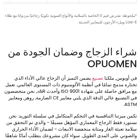
*ملحوظة: تفترض قيم U الخاصة بالسلامة والأنواع الصوتية تكوينًا زجاجيًا مزدوجًا مع طلاء
 وملء الأرجون للمعايير الحديثة.
راء الزجاج وضمان الجودة من
OPUOME
ي أوبومن, ملكنا
تصنيع
يضمن التميز أن الزجاج عالي الأداء الذي
ختاره مدمج تمامًا في أنظمة الألومنيوم ذات المستوى العالمي. تعمل
مع مرافق حاصلة على شهادة ISO 9001 وأحدث R&د, نحن متخصصون
في التصنيع عالي الدقة الذي يلبي معايير CE الصارمة, روهز, ومعايير
ASTM
كمن ميزتنا التنافسية في التحكم المتكامل في سلسلة التوريد: نحن
ستورد فقط الزجاج المعماري المؤهل مسبقًا - والذي تم التحقق من
لامة تعبئة الغاز ومتانة منخفضة الانبعاث - لضمان الأداء الحراري
الصوتي على المدى الطويل. سواء كان مشروعك يتطلب أمانًا شاهقًا