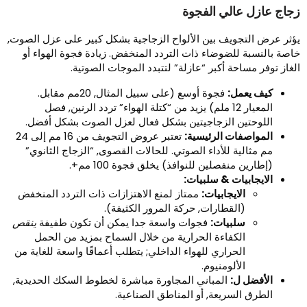
جاج عازل عالي الفجوة
ؤثر عرض التجويف بين الألواح الزجاجية بشكل كبير على عزل الصوت,
اصة بالنسبة للضوضاء ذات التردد المنخفض. زيادة فجوة الهواء أو
لغاز توفر مساحة أكبر “عازلة” لتتبدد الموجات الصوتية.
كيف يعمل:
فجوة أوسع (على سبيل المثال, 20مم مقابل.
المعيار 12 ملم) يزيد من “كتلة الهواء” تردد الرنين, فصل
اللوحتين الزجاجيتين بشكل فعال لعزل الصوت بشكل أفضل.
المواصفات الرئيسية:
تعتبر عروض التجويف من 16 مم إلى 24
مم مثالية للأداء الصوتي. للحالات القصوى, “الزجاج الثانوي”
(إطارين منفصلين للنوافذ) يخلق فجوة 100 مم+.
الايجابيات & سلبيات:
الايجابيات:
ممتاز لمنع الاهتزازات ذات التردد المنخفض
(القطارات, حركة المرور الكثيفة).
سلبيات:
فجوات واسعة جدا يمكن أن تكون طفيفة
ينقص
الكفاءة الحرارية من خلال السماح بمزيد من الحمل
الحراري للهواء الداخلي; يتطلب أعماقًا واسعة للغاية من
الألومنيوم.
الأفضل ل:
المباني المجاورة مباشرة لخطوط السكك الحديدية,
الطرق السريعة, أو المناطق الصناعية.