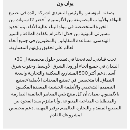
يوان ون
بصفته المؤسس والرئيس التنفيذي لشركة رائدة في تصنيع
النوافذ والأبواب المصنوعة من الألومنيوم, أحضر 12 سنوات من
الخبرة المتخصصة في مواد البناء عالية الأداء. يتم تحديد
مسيرتي المهنية من خلال الالتزام بكفاءة الطاقة والتميز
الهندسي, مساعدة المقاولين والمطورين في جميع أنحاء
العالم على تحقيق رؤيتهم المعمارية.
تحت قيادتي, لقد نجحنا في تصدير حلول مخصصة ل 30+
البلدان في جميع أنحاء أوروبا, الشرق الأوسط, وجنوب شرق
آسيا, دعم أكثر 500 المشاريع السكنية والتجارية واسعة
النطاق. أنا متخصص في تصنيع المعدات الأصلية/تصنيع
التصميم الشخصي والأنظمة الخشبية المعقدة المكسوة
بالألمنيوم, ضمان أن كل منتج يلبي المعايير العالمية الصارمة
والمتطلبات المناخية المتنوعة. وأنا ملتزم بسد الفجوة بين
التصنيع المتقدم والتجارة العالمية, توفير المهنية, دعم مخصص
لمشروعك القادم.