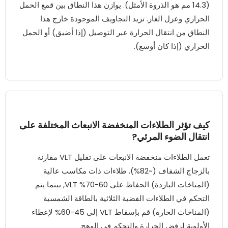
(14.3 مم هو الذروة الأمثل). يوازن هذا النطاق بين قمع الحمل
الحراري وعزل الغاز. تزيد التجاويف الموجودة خارج هذا
النطاق من انتقال الحرارة عبر التوصيل (إذا أضيق) أو الحمل
الحراري (إذا كان أوسع).
كيف تؤثر الطلاءات المنخفضة الانبعاث المختلفة على
انتقال الضوء المرئي?
تعمل الطلاءات منخفضة الانبعاث على تقليل VLT مقارنة
بالزجاج الشفاف (~82%). طلاءات ذات مكاسب عالية
(المناخات الباردة) الحفاظ على 60-70% VLT, بينما يتم
التحكم في الطلاءات الفضية الثلاثية بالطاقة الشمسية
(المناخات الحارة) قم بإسقاط VLT إلى 45-60% لإعطاء
الأولوية لرفض الحرارة والتحكم في الوهج.