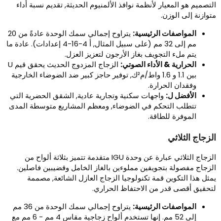
لتصميم هو المعيار لأنظمة نوافذ الألمنيوم الحديثة, تقديم نسبة أداء
توازنة إلى الوزن.
المواصفات الرئيسية:
يتراوح إجمالي سمك الوحدة عادةً من 20
مم إلى 32 مم (على سبيل المثال, أ 4-16-4 إعدادات). عادة ما
يتم ملء التجويف بغاز الأرجون لتعزيز العزل.
الحرارية & الأداء الصوتي:
الزجاج المزدوج الحديث يحقق قيم U
بين 1.1 و 1.6 واط/م²ك, توفير حاجز كبير ضد الضوضاء الخارجية
وفقدان الحرارة.
الأفضل ل:
واجهات سكنية وتجارية عادية, الشقق الحضرية التي
تتطلب التحكم في الضوضاء, ومعظم المشاريع متوسطة المدى
الموفرة للطاقة.
لزجاج الثلاثي
الزجاج الثلاثي عبارة عن وحدة IGU متقدمة تتميز بثلاثة ألواح من
لزجاج مفصولة بتجويفين مملوءين بالغاز الخامل وقضيبين فاصلين.
مثل هذا التكوين قمة تكنولوجيا الزجاج العازل الشائعة, مصممة
تحقيق أقصى قدر من الاحتفاظ الحراري.
المواصفات الرئيسية:
يتراوح إجمالي سمك الوحدة من 36 مم
إلى 52 مم. إنها تستخدم ألواح زجاجية مقاس 4 مم - 6 مم مع