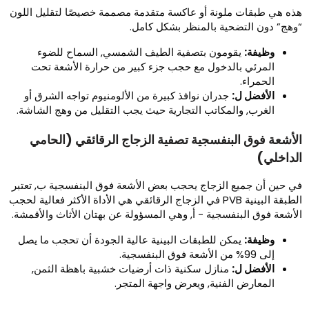
ذه هي طبقات ملونة أو عاكسة متقدمة مصممة خصيصًا لتقليل اللون
وهج” دون التضحية بالمنظر بشكل كامل.
وظيفة:
يقومون بتصفية الطيف الشمسي, السماح للضوء
المرئي بالدخول مع حجب جزء كبير من حرارة الأشعة تحت
الحمراء.
الأفضل ل:
جدران نوافذ كبيرة من الألومنيوم تواجه الشرق أو
الغرب, والمكاتب التجارية حيث يجب التقليل من وهج الشاشة.
لأشعة فوق البنفسجية تصفية الزجاج الرقائقي (الحامي
لداخلي)
ي حين أن جميع الزجاج يحجب بعض الأشعة فوق البنفسجية ب, تعتبر
الطبقة البينية PVB في الزجاج الرقائقي هي الأداة الأكثر فعالية لحجب
لأشعة فوق البنفسجية - أ, وهي المسؤولة عن بهتان الأثاث والأقمشة.
وظيفة:
يمكن للطبقات البينية عالية الجودة أن تحجب ما يصل
إلى 99% من الأشعة فوق البنفسجية.
الأفضل ل:
منازل سكنية ذات أرضيات خشبية باهظة الثمن,
المعارض الفنية, ويعرض واجهة المتجر.