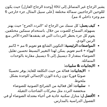
يشير الزجاج غير المتماثل إلى IGU (وحدة الزجاج العازل) حيث يكون
لللوحين الزجاجيين سماكة مختلفة (على سبيل المثال, جزء خارجي 6
 وجزء داخلي 4 مم).
كيف يعمل:
كل سمك من الزجاج له “التردد الحرج” حيث يهتز
بسهولة, السماح للصوت من خلال. باستخدام سمكين مختلفين,
يقوم كل جزء بحظر الترددات التي قد يفتقدها الجزء الآخر, منع
الرنين الودي.
المواصفات الرئيسية:
التكوين الشائع هو تعويم 6 مم + 12مم
الهواء + 4مم تعويم. يمكن لهذا التغيير البسيط تحسين تقليل
الضوضاء بمقدار 3 ديسيبل إلى 5 ديسيبل مقارنة بالوحدات
المتماثلة.
الايجابيات & سلبيات:
الايجابيات:
فعالة من حيث التكلفة للغاية; يوفر تحسينًا
صوتيًا فوريًا دون زيادة الوزن الإجمالي للوحدة بشكل
ملحوظ.
سلبيات:
أقل فعالية من الشرائح الصوتية للضوضاء
منخفضة التردد مثل محركات الشاحنات الثقيلة.
الأفضل ل:
منازل سكنية عادية في أحياء معتدلة الضوضاء أو في
الفصول الدراسية بالمدارس.