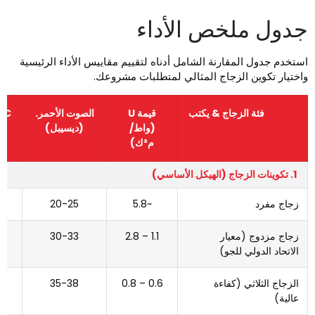
دول ملخص الأداء
ستخدم جدول المقارنة الشامل أدناه لتقييم مقاييس الأداء الرئيسية
اختيار تكوين الزجاج المثالي لمتطلبات مشروعك.
فئة الزجاج & يكتب
قيمة U
الصوت الأحمر.
HGC
(واط/
(ديسيبل)
م²ك)
1. تكوينات الزجاج (الهيكل الأساسي)
زجاج مفرد
~5.8
20-25
0.85
زجاج مزدوج (معيار
1.1 – 2.8
30-33
0.4-
الاتحاد الدولي للجو)
0.7
الزجاج الثلاثي (كفاءة
0.6 – 0.8
35-38
0.2-
عالية)
0.4