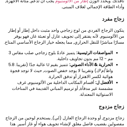
افذتك. ويحدد الوزن
إطار من الألومنيوم
يجب أن تدعم, متانة الأجهزة,
أداء الطاقة الإجمالي لغلاف المبنى.
جاج مفرد
تكون الزجاج الفردي من لوح زجاجي واحد مثبت داخل إطار أو إطار
ن الألومنيوم. لأنه يفتقر إلى تجويف عازل أو تعبئة غاز, فهو يوفر
سارًا مباشرًا للنقل الحراري, مما يجعله خيار الزجاج الأساسي المتاح.
المواصفات الرئيسية:
يتميز عادةً بلوح زجاجي صلب مقاس 3
مم - 12 مم بدون تجاويف داخلية.
الحرارية & الأداء الصوتي:
تتميز بقيم U عالية جدًا (تقريبا. 5.8
واط/م²ك) وتقريبا لا يوجد خفض الصوت, حيث لا توجد فجوة
هوائية لكسر الاهتزاز أو تدفق الحرارة.
الأفضل ل:
أقسام المكاتب الداخلية من الألومنيوم, غرف
مشمسة غير مدفأة, أو ترميم المباني القديمة في المناخات
الاستوائية المعتدلة.
جاج مزدوج
جاج مزدوج, أو وحدة الزجاج العازل (لي), يستخدم لوحين من الزجاج
فصولين بقضيب فاصل مغلق لإنشاء تجويف هواء أو غاز أسير. هذا