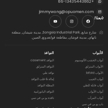
+86-13435443862
jimmywong@opuomen.com
تابعنا!
شارع شايغ, Songxia Industrial Park, مدينة شيشان, منطقة
نانهاي, مدينة فوشان, مقاطعة قوانغدونغ, الصين.
الأبواب
النوافذ
أبواب الخشب الألومنيوم
النوافذ casement
الأبواب المنزلق
النوافذ المنزلق
الأبواب bifold
نوافذ طي
أبواب الجيب
إمالة & قلب النوافذ
أبواب قابلة للطي
المظلة النوافذ
أبواب الأبواب
النوافذ البانورامية
أبواب المرآب
نافذة يو بي في سي
باب يو بي في سي