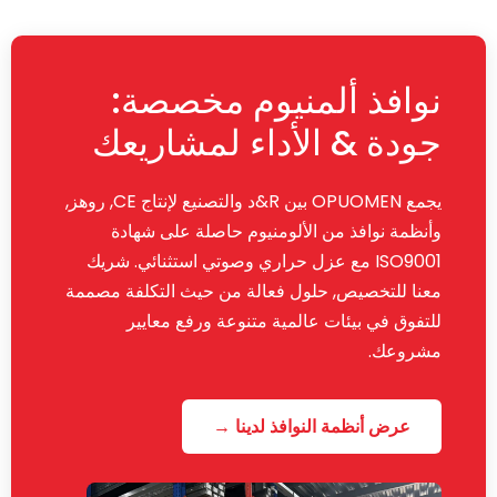
نوافذ ألمنيوم مخصصة:
جودة & الأداء لمشاريعك
يجمع OPUOMEN بين R&د والتصنيع لإنتاج CE, روهز,
وأنظمة نوافذ من الألومنيوم حاصلة على شهادة
ISO9001 مع عزل حراري وصوتي استثنائي. شريك
معنا للتخصيص, حلول فعالة من حيث التكلفة مصممة
للتفوق في بيئات عالمية متنوعة ورفع معايير
مشروعك.
عرض أنظمة النوافذ لدينا →