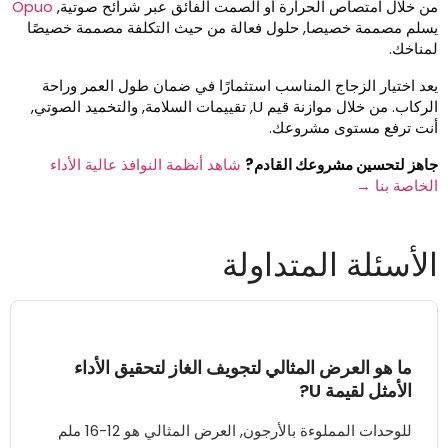
ن خلال امتصاص الحرارة أو الصمت الفائق عبر شرائح صوتية,
Opuo
سلم مصممة خصيصا, حلول فعالة من حيث التكلفة مصممة خصيصًا
مناخك.
عد اختيار الزجاج المناسب استثمارًا في ضمان طول العمر وراحة
الركاب. من خلال موازنة قيم U, تقييمات السلامة, والتخميد الصوتي,
نت ترفع مستوى مشروعك.
اهز لتحسين مشروعك القادم?
شاهد أنظمة النوافذ عالية الأداء
لخاصة بنا →
لأسئلة المتداولة
ما هو العرض المثالي لتجويف الغاز لتحقيق الأداء
الأمثل لقيمة U?
للوحدات المملوءة بالأرجون, العرض المثالي هو 12-16 ملم