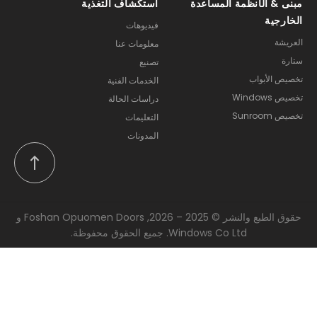
مبنى & الأنظمة المساعدة
استكشاف التغذية
الخارجية
فيديوهات
العريشة
معلومات عنا
ستارة
تصنيع
تخصيص الأبواب
الخدمات الفنية
تخصيص Windows
دراسات الحالة
تخصيص Sunroom
التعليمات
المدونات
حقوق الطبع والنشر © 2025 – 2026, Foshan Opuomen Doors و
Windows Co Ltd. جميع الحقوق محفوظة.