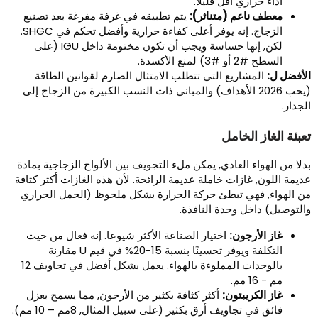
أداء حراري أقل قليلاً.
معطف ناعم (متناثر):
يتم تطبيقه في غرفة مفرغة بعد تصنيع
الزجاج. إنه يوفر أعلى كفاءة حرارية وأفضل تحكم في SHGC.
لكن, إنها حساسة ويجب أن تكون مختومة داخل IGU (على
السطح #2 أو #3) لمنع الأكسدة.
لأفضل ل:
المشاريع التي تتطلب الامتثال الصارم لقوانين الطاقة
(يحب 2026 الأهداف) والمباني ذات النسب الكبيرة من الزجاج إلى
لجدار.
عبئة الغاز الخامل
دلا من الهواء العادي, يمكن ملء التجويف بين الألواح الزجاجية بمادة
ديمة اللون, غازات خاملة عديمة الرائحة. لأن هذه الغازات أكثر كثافة
ن الهواء, فهي تبطئ حركة الحرارة بشكل ملحوظ (الحمل الحراري
التوصيل) داخل وحدة النافذة.
غاز الأرجون:
اختيار الصناعة الأكثر شيوعا. إنه فعال من حيث
التكلفة ويوفر تحسينًا بنسبة 15-20% في قيم U مقارنة
بالوحدات المملوءة بالهواء. يعمل بشكل أفضل في تجاويف 12
مم - 16 مم.
غاز الكريبتون:
أكثر كثافة بكثير من الأرجون, مما يسمح بعزل
فائق في تجاويف أرق بكثير (على سبيل المثال, 8مم – 10 مم).