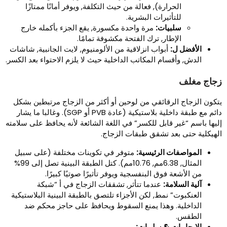
الحرارة), فعالة من حيث التكلفة, ويوفر أمانًا ممتازًا
للتأثيرات البشرية.
سلبيات:
مرة واحدة مكسورة, يقع الجزء بأكمله خارج
الإطار, ترك الفتحة مكشوفة تمامًا.
الأفضل ل:
أبواب انزلاقية من الألومنيوم, لايت الجانبية, شاشات
الدش, وأقسام المكاتب الداخلية حيث لا يلزم الاحتواء بعد الكسر.
جاج مغلف
تكون الزجاج الرقائقي من لوحين أو أكثر من الزجاج مرتبطين بشكل
دائم مع طبقة داخلية بلاستيكية (عادة PVB أو SGP). وغالبا ما يشار
ليها باسم “غير قابل للكسر” في اللغة الشائعة لأنه يحافظ على سلامته
لهيكلية حتى بعد تشقق طبقات الزجاج.
المواصفات الرئيسية:
متوفر في تكوينات مختلفة (على سبيل
المثال, 6.38مم, 10.76مم). كتل الطبقة البينية تصل إلى 99%
من الأشعة فوق البنفسجية ويوفر تأثيرًا صوتيًا كبيرًا.
آلية السلامة:
عندما تتأثر, تشققات الزجاج في أ “شبكة
العنكبوت” نمط, لكن الأجزاء تلتصق بالطبقة البينية البلاستيكية
الداخلية. وهذا يمنع السقوط ويحافظ على حاجز محكم ضد
الطقس.
الايجابيات & سلبيات: