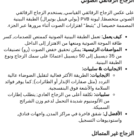
لزجاج الرقائقي الصوتي
لى عكس الزجاج الرقائقي القياسي, يستخدم الزجاج الرقائقي
الصوتي متخصصًا, ليونة PVB (بولي فينيل بوتيرال) الطبقة البينية
لمصممة خصيصا ل “يثبط” اهتزازات الصوت أثناء مرورها عبر الجزء.
كيف يعمل:
تعمل الطبقة البينية الصوتية كممتص للصدمات, كسر
طاقة الموجة الصوتية ومنعها من الاهتزاز إلى الداخل.
المواصفات الرئيسية:
يمكن تحقيق خفض الصوت (رو) تصنيفات
من 35 ديسيبل إلى 50 ديسيبل اعتمادًا على سمك الزجاج ونوع
الطبقة البينية.
الايجابيات & سلبيات:
الايجابيات:
الطريقة الأكثر فعالية لتقليل الضوضاء عالية
التردد (مثل صفارات الإنذار أو الطائرات); كما يوفر فوائد
السلامة والأشعة فوق البنفسجية.
سلبيات:
تكلفة أعلى من الزجاج العادي; يتطلب إطارات
من الألومنيوم شديدة التحمل لدعم وزن الشرائح
السميكة.
الأفضل ل:
شقق فاخرة في مراكز المدن, واجهات فنادق,
واستوديوهات التسجيل.
لزجاج غير المتماثل