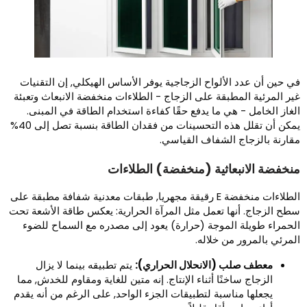
ي حين أن عدد الألواح الزجاجية يوفر الأساس الهيكلي, إن التقنيات
ير المرئية المطبقة على الزجاج - الطلاءات منخفضة الانبعاث وتعبئة
لغاز الخامل - هي ما يدفع حقًا كفاءة استخدام الطاقة في المبنى.
يمكن أن تقلل هذه التحسينات من فقدان الطاقة بنسبة تصل إلى 40%
قارنة بالزجاج الشفاف القياسي.
نخفضة الانبعاثية (منخفضة) الطلاءات
الطلاءات منخفضة E رقيقة مجهريا, طبقات معدنية شفافة مطبقة على
طح الزجاج. أنها تعمل مثل المرآة الحرارية: يعكس طاقة الأشعة تحت
لحمراء طويلة الموجة (حرارة) يعود إلى مصدره مع السماح للضوء
لمرئي بالمرور من خلاله.
معطف صلب (الانحلال الحراري):
يتم تطبيقه بينما لا يزال
الزجاج ساخنًا أثناء الإنتاج. إنه متين للغاية ومقاوم للخدش, مما
يجعلها مناسبة لتطبيقات الجزء الواحد, على الرغم من أنه يقدم