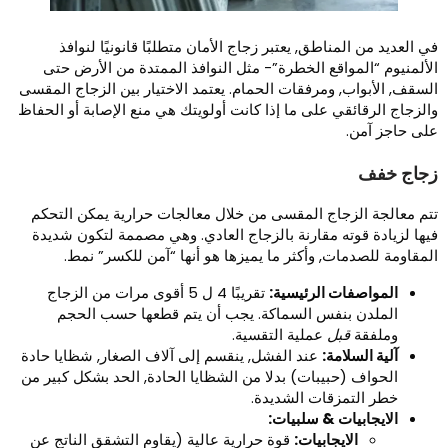
ي العديد من المناطق, يعتبر زجاج الأمان متطلبًا قانونيًا لنوافذ
لألمنيوم “المواقع الخطرة”- مثل النوافذ الممتدة من الأرض حتى
لسقف, الأبواب, ومرفقات الحمام. يعتمد الاختيار بين الزجاج المقسى
الزجاج الرقائقي على ما إذا كانت أولويتك هي منع الإصابة أو الحفاظ
لى حاجز آمن.
جاج خفف
تم معالجة الزجاج المقسى من خلال معالجات حرارية يمكن التحكم
يها لزيادة قوته مقارنة بالزجاج العادي. وهي مصممة لتكون شديدة
لمقاومة للصدمات, وأكثر ما يميزها هو أنها “آمن للكسر” نمط.
المواصفات الرئيسية:
تقريبًا 4 ل 5 أقوى مرات من الزجاج
الملدن بنفس السماكة. يجب أن يتم قطعها حسب الحجم
وملفقة
قبل
عملية التقسية.
آلية السلامة:
عند الفشل, ينقسم إلى آلاف الصغار, شظايا حادة
الحواف (حبيبات) بدلا من الشظايا الحادة, الحد بشكل كبير من
خطر التمزقات الشديدة.
الايجابيات & سلبيات:
الايجابيات:
قوة حرارية عالية (يقاوم التشقق الناتج عن