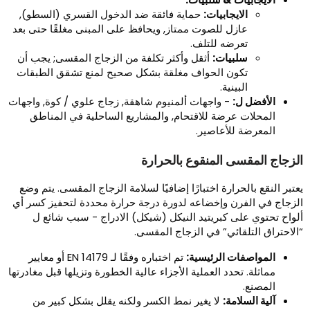
الايجابيات:
حماية فائقة ضد الدخول القسري (السطو),
عازل للصوت ممتاز, ويحافظ على المبنى مغلقًا حتى بعد
تعرضه للتلف.
سلبيات:
أثقل وأكثر تكلفة من الزجاج المقسى; يجب أن
تكون الحواف مغلقة بشكل صحيح لمنع تشقق الطبقات
البينية.
الأفضل ل:
- واجهات ألمنيوم شاهقة, زجاج علوي / كوة, واجهات
المحلات عرضة للاقتحام, والمشاريع الساحلية في المناطق
المعرضة للأعاصير.
لزجاج المقسى المنقوع بالحرارة
عتبر النقع بالحرارة اختبارًا إضافيًا لسلامة الزجاج المقسى. يتم وضع
لزجاج في الفرن وإخضاعه لدورة درجة حرارة محددة لتحفيز كسر أي
لواح تحتوي على كبريتيد النيكل (شيكل) الادراج - سبب شائع ل
الاحتراق التلقائي” في الزجاج المقسى.
المواصفات الرئيسية:
تم اختباره وفقًا لـ EN 14179 أو معايير
مماثلة. تحدد العملية الأجزاء عالية الخطورة وتزيلها قبل مغادرتها
المصنع.
آلية السلامة:
لا يغير نمط الكسر ولكنه يقلل بشكل كبير من