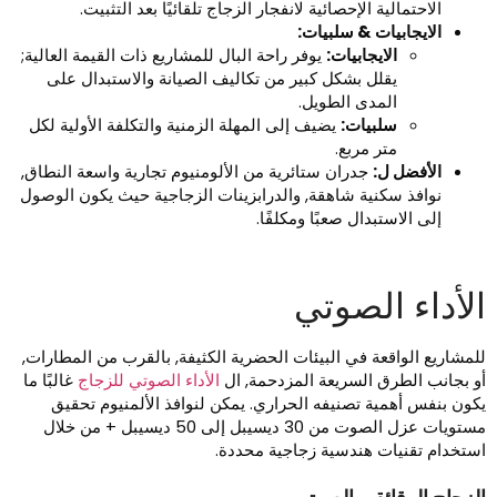
الاحتمالية الإحصائية لانفجار الزجاج تلقائيًا بعد التثبيت.
الايجابيات & سلبيات:
الايجابيات:
يوفر راحة البال للمشاريع ذات القيمة العالية;
يقلل بشكل كبير من تكاليف الصيانة والاستبدال على
المدى الطويل.
سلبيات:
يضيف إلى المهلة الزمنية والتكلفة الأولية لكل
متر مربع.
الأفضل ل:
جدران ستائرية من الألومنيوم تجارية واسعة النطاق,
نوافذ سكنية شاهقة, والدرابزينات الزجاجية حيث يكون الوصول
إلى الاستبدال صعبًا ومكلفًا.
لأداء الصوتي
لمشاريع الواقعة في البيئات الحضرية الكثيفة, بالقرب من المطارات,
و بجانب الطرق السريعة المزدحمة, ال
الأداء الصوتي للزجاج
غالبًا ما
كون بنفس أهمية تصنيفه الحراري. يمكن لنوافذ الألمنيوم تحقيق
مستويات عزل الصوت من 30 ديسيبل إلى 50 ديسيبل + من خلال
ستخدام تقنيات هندسية زجاجية محددة.