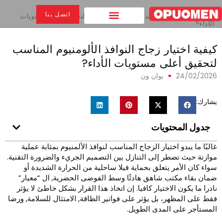
بيت
>
اتصل بنا
كيفية اختيار زجاج النوافذ الألومنيوم المناسب لتحقيق أعلى مستويات
الأداء?
يفية اختيار زجاج النوافذ الألومنيوم المناسب
تحقيق أعلى مستويات الأداء?
24/02/202
يوان ون
شارك:
جدول المحتويات
البًا ما يبدو اختيار الزجاج المناسب لنوافذ الألمنيوم بمثابة عملية
وازنة حيث تضطر إلى التنازل بين التصميم الجريء والضرورة التقنية.
واء كان الأمر يتعلق بحماية فيلا ساحلية من الحرارة الشديدة أو
مان بقاء مكتب شاهق هادئًا وسط الفوضى الحضرية, ال “معيار”
ادرا ما يكون الاختيار كافيا. إن اتخاذ هذا القرار بشكل خاطئ لا يؤثر
قط على المظهر، بل يؤثر على فواتير الطاقة, الامتثال للسلامة, ورضا
لمستأجر على المدى الطويل.