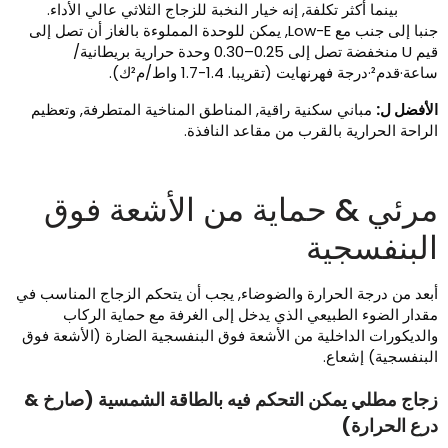
بينما أكثر تكلفة, إنه خيار النخبة للزجاج الثلاثي عالي الأداء.
جنبا إلى جنب مع Low-E, يمكن للوحدة المملوءة بالغاز أن تصل إلى
قيم U منخفضة تصل إلى 0.25–0.30 وحدة حرارية بريطانية/
قدم²·درجة فهرنهايت (تقريبا. 1.4-1.7 واط/م²ك).
لأفضل ل:
مباني سكنية راقية, المناطق المناخية المتطرفة, وتعظيم
لراحة الحرارية بالقرب من مقاعد النافذة.
رئي & حماية من الأشعة فوق
لبنفسجية
بعد من درجة الحرارة والضوضاء, يجب أن يتحكم الزجاج المناسب في
قدار الضوء الطبيعي الذي يدخل إلى الغرفة مع حماية الركاب
الديكورات الداخلية من الأشعة فوق البنفسجية الضارة (الأشعة فوق
لبنفسجية) إشعاع.
جاج مطلي يمكن التحكم فيه بالطاقة الشمسية (صارخ &
رع الحرارة)