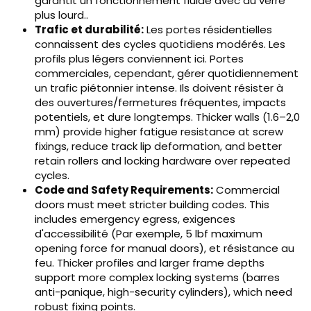
garantit un fonctionnement fluide avec du verre
plus lourd..
Trafic et durabilité:
Les portes résidentielles
connaissent des cycles quotidiens modérés. Les
profils plus légers conviennent ici. Portes
commerciales, cependant, gérer quotidiennement
un trafic piétonnier intense. Ils doivent résister à
des ouvertures/fermetures fréquentes, impacts
potentiels, et dure longtemps.
Thicker walls
(1.6–2,0
mm)
provide higher fatigue resistance at screw
fixings
,
reduce track lip deformation
,
and better
retain rollers and locking hardware over repeated
cycles
.
Code and Safety Requirements
:
Commercial
doors must meet stricter building codes
.
This
includes emergency egress
, exigences
d'accessibilité (Par exemple, 5
lbf maximum
opening force for manual doors
), et résistance au
feu.
Thicker profiles and larger frame depths
support more complex locking systems
(barres
anti-panique,
high-security cylinders
),
which need
robust fixing points
.