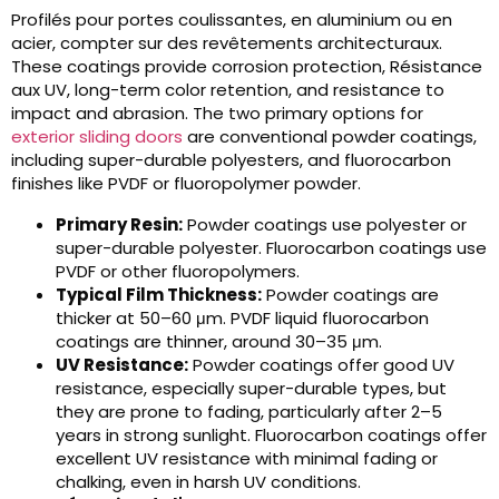
Profilés pour portes coulissantes, en aluminium ou en
acier, compter sur des revêtements architecturaux.
These coatings provide corrosion protection
, Résistance
aux UV,
long-term color retention
,
and resistance to
impact and abrasion
.
The two primary options for
exterior sliding doors
are conventional powder coatings
,
including super-durable polyesters
,
and fluorocarbon
finishes like PVDF or fluoropolymer powder
.
Primary Resin
:
Powder coatings use polyester or
super-durable polyester
.
Fluorocarbon coatings use
PVDF or other fluoropolymers
.
Typical Film Thickness
:
Powder coatings are
thicker at 50–60 μm
.
PVDF liquid fluorocarbon
coatings are thinner
,
around 30–35 μm
.
UV Resistance
:
Powder coatings offer good UV
resistance
,
especially super-durable types
,
but
they are prone to fading
,
particularly after 2–5
years in strong sunlight
.
Fluorocarbon coatings offer
excellent UV resistance with minimal fading or
chalking
,
even in harsh UV conditions
.