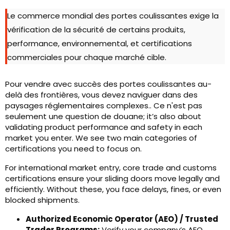
Le commerce mondial des portes coulissantes exige la
vérification de la sécurité de certains produits,
performance, environnemental, et certifications
commerciales pour chaque marché cible.
Pour vendre avec succès des portes coulissantes au-
delà des frontières, vous devez naviguer dans des
paysages réglementaires complexes.. Ce n'est pas
seulement une question de douane;
it’s also about
validating product performance and safety in each
market you enter
.
We see two main categories of
certifications you need to focus on
.
For international market entry
,
core trade and customs
certifications ensure your sliding doors move legally and
efficiently
.
Without these
,
you face delays
,
fines
,
or even
blocked shipments
.
Authorized Economic Operator
(
AEO
) /
Trusted
Trader Programs
:
Verify your company’s AEO