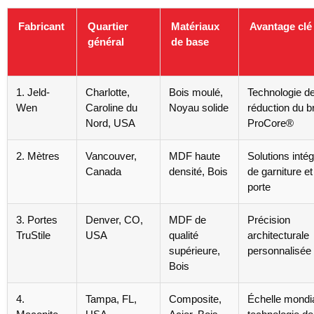
Fabricant
Quartier
Matériaux
Avantage clé
général
de base
1. Jeld-
Charlotte,
Bois moulé,
Technologie d
Wen
Caroline du
Noyau solide
réduction du br
Nord, USA
ProCore®
2. Mètres
Vancouver,
MDF haute
Solutions inté
Canada
densité, Bois
de garniture et
porte
3. Portes
Denver, CO,
MDF de
Précision
TruStile
USA
qualité
architecturale
supérieure,
personnalisée
Bois
4.
Tampa, FL,
Composite,
Échelle mondi