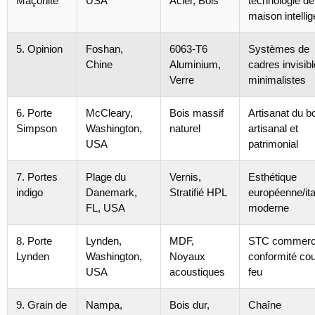
Maçonite
USA
Acier, Bois
technologie de
maison intellig
5. Opinion
Foshan,
6063-T6
Systèmes de
Chine
Aluminium,
cadres invisib
Verre
minimalistes
6. Porte
McCleary,
Bois massif
Artisanat du b
Simpson
Washington,
naturel
artisanal et
USA
patrimonial
7. Portes
Plage du
Vernis,
Esthétique
indigo
Danemark,
Stratifié HPL
européenne/ita
FL, USA
moderne
8. Porte
Lynden,
MDF,
STC commerci
Lynden
Washington,
Noyaux
conformité co
USA
acoustiques
feu
9. Grain de
Nampa,
Bois dur,
Chaîne