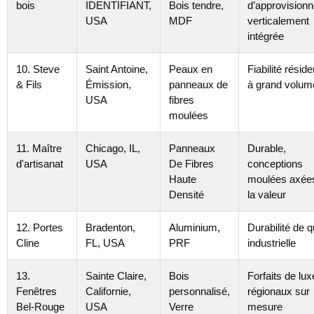
bois
IDENTIFIANT,
Bois tendre,
d’approvision
USA
MDF
verticalement
intégrée
10. Steve
Saint Antoine,
Peaux en
Fiabilité réside
& Fils
Émission,
panneaux de
à grand volum
USA
fibres
moulées
11. Maître
Chicago, IL,
Panneaux
Durable,
d'artisanat
USA
De Fibres
conceptions
Haute
moulées axée
Densité
la valeur
12. Portes
Bradenton,
Aluminium,
Durabilité de q
Cline
FL, USA
PRF
industrielle
13.
Sainte Claire,
Bois
Forfaits de lux
Fenêtres
Californie,
personnalisé,
régionaux sur
Bel-Rouge
USA
Verre
mesure