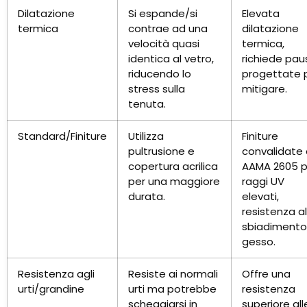
Dilatazione
Si espande/si
Elevata
termica
contrae ad una
dilatazione
velocità quasi
termica,
identica al vetro,
richiede pau
riducendo lo
progettate 
stress sulla
mitigare.
tenuta.
Standard/Finiture
Utilizza
Finiture
pultrusione e
convalidate
copertura acrilica
AAMA 2605 p
per una maggiore
raggi UV
durata.
elevati,
resistenza al
sbiadimento
gesso.
Resistenza agli
Resiste ai normali
Offre una
urti/grandine
urti ma potrebbe
resistenza
scheggiarsi in
superiore all