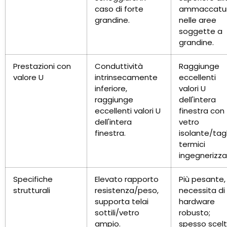
caso di forte
ammaccatu
grandine.
nelle aree
soggette a
grandine.
Prestazioni con
Conduttività
Raggiunge
valore U
intrinsecamente
eccellenti
inferiore,
valori U
raggiunge
dell'intera
eccellenti valori U
finestra con
dell'intera
vetro
finestra.
isolante/tagl
termici
ingegnerizzat
Specifiche
Elevato rapporto
Più pesante,
strutturali
resistenza/peso,
necessita di
supporta telai
hardware
sottili/vetro
robusto;
ampio.
spesso scel