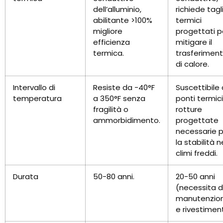
dell’alluminio,
richiede tagl
abilitante >100%
termici
migliore
progettati p
efficienza
mitigare il
termica.
trasferimen
di calore.
Intervallo di
Resiste da -40°F
Suscettibile 
temperatura
a 350°F senza
ponti termici
fragilità o
rotture
ammorbidimento.
progettate
necessarie 
la stabilità n
climi freddi.
Durata
50-80 anni.
20-50 anni
(necessita d
manutenzio
e rivestiment