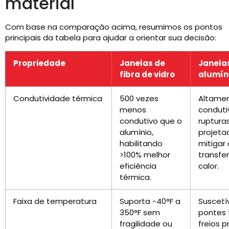
material
Com base na comparação acima, resumimos os pontos
principais da tabela para ajudar a orientar sua decisão:
Propriedade
Janelas de
Janela
fibra de vidro
alumín
Condutividade térmica
500 vezes
Altame
menos
conduti
condutivo que o
ruptura
alumínio,
projeta
habilitando
mitigar 
>100% melhor
transfe
eficiência
calor.
térmica.
Faixa de temperatura
Suporta -40°F a
Suscetí
350°F sem
pontes 
fragilidade ou
freios 