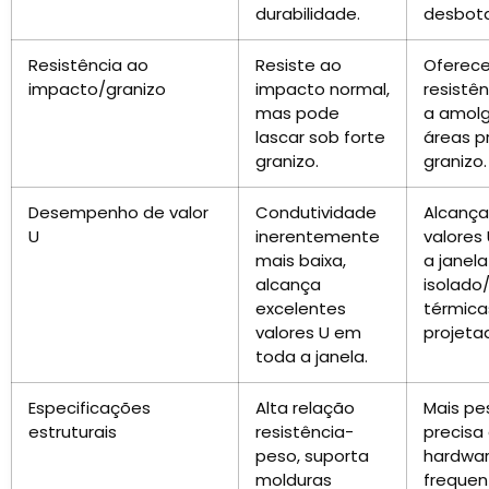
durabilidade.
desbot
Resistência ao
Resiste ao
Oferec
impacto/granizo
impacto normal,
resistên
mas pode
a amol
lascar sob forte
áreas p
granizo.
granizo.
Desempenho de valor
Condutividade
Alcança
U
inerentemente
valores
mais baixa,
a janel
alcança
isolado
excelentes
térmica
valores U em
projeta
toda a janela.
Especificações
Alta relação
Mais pe
estruturais
resistência-
precisa
peso, suporta
hardwar
molduras
freque