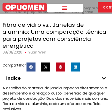
Lar
>
CON
Fibra de vidro vs.. Janelas de alumínio: Uma comparação
técnica para projetos com consciência energética
Fibra de vidro vs.. Janelas de
alumínio: Uma comparação técnica
para projetos com consciência
energética
08/01/2026
Yuan Wen
Compartilhar:
Índice
A escolha do material da janela impacta diretamente o
desempenho e a relação custo-benefício de qualquer
projeto de construção. Dois dos materiais mais comuns,
fibra de vidro e alumínio, cada um oferece benefícios
exclusivos.