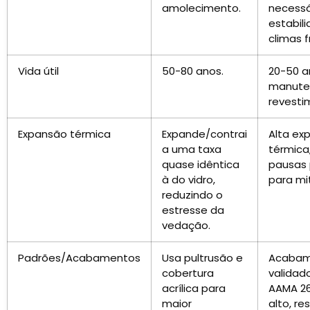
amolecimento.
necessá
estabil
climas f
Vida útil
50-80 anos.
20-50 a
manute
revesti
Expansão térmica
Expande/contrai
Alta ex
a uma taxa
térmica
quase idêntica
pausas 
à do vidro,
para mit
reduzindo o
estresse da
vedação.
Padrões/Acabamentos
Usa pultrusão e
Acabam
cobertura
validad
acrílica para
AAMA 26
maior
alto, re