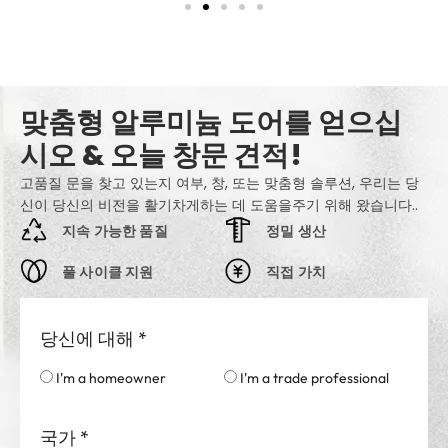
맞춤형 알루미늄 도어를 얻으십
시오 & 오늘 창문 견적!
고품질 문을 찾고 있는지 여부, 창, 또는 맞춤형 솔루션, 우리는 당
신이 당신의 비전을 활기차게하는 데 도움을주기 위해 왔습니다..
지속 가능한 품질
정밀 생산
풀 사이클 지원
직접 가치
당신에 대해
*
I'm a homeowner
I'm a trade professional
국가
*