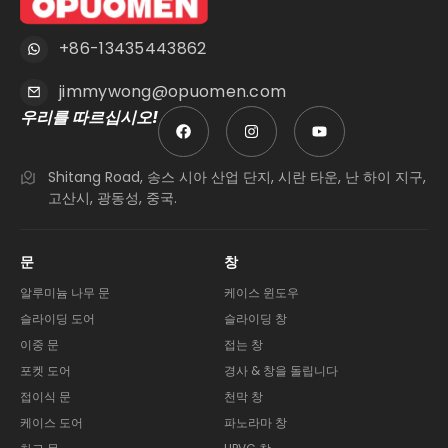
+86-13435443862
jimmywong@opuomen.com
우리를 따르십시오!
Shitang Road, 송스 시아 산업 단지, 시란 타운, 난 하이 지구,
고산시, 광동성, 중국.
문
창
알루미늄 나무 문
케이스 윈도우
슬라이딩 도어
슬라이딩 창
이중 문
접는 창
포켓 도어
경사 & 창을 돌립니다
접이식 문
천막 창
케이스 도어
파노라마 창