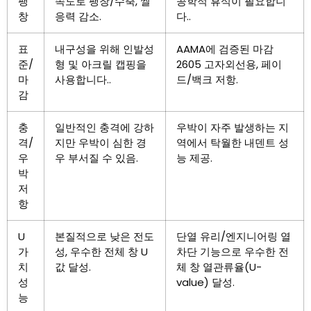
팽
속도로 팽창/수축, 씰
공학적 휴식이 필요합니
창
응력 감소.
다..
표
내구성을 위해 인발성
AAMA에 검증된 마감
준/
형 및 아크릴 캡핑을
2605 고자외선용, 페이
마
사용합니다..
드/백크 저항.
감
충
일반적인 충격에 강하
우박이 자주 발생하는 지
격/
지만 우박이 심한 경
역에서 탁월한 내덴트 성
우
우 부서질 수 있음.
능 제공.
박 ​​
저
항
U
본질적으로 낮은 전도
단열 유리/엔지니어링 열
가
성, 우수한 전체 창 U
차단 기능으로 우수한 전
치
값 달성.
체 창 열관류율(U-
성
value) 달성.
능