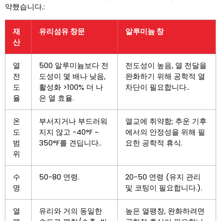
약했습니다.:
재
유리섬유 창문
알루미늄 창
산
열
500 알루미늄보다 전
전도성이 높음, 열 전달을
전
도성이 몇 배나 낮음,
완화하기 위해 공학적 열
도
활성화 >100% 더 나
차단이 필요합니다..
율
은 열 효율.
온
부서지거나 부드러워
열교에 취약함; 추운 기후
도
지지 않고 -40°F ~
에서의 안정성을 위해 필
범
350°F를 견딥니다..
요한 공학적 휴식.
위
수
50-80 연령.
20-50 연령 (유지 관리
명
및 코팅이 필요합니다.).
열
유리와 거의 동일한
높은 열팽창, 완화하려면