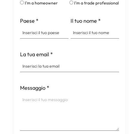
I'm a homeowner
I'm a trade professional
Paese
*
Il tuo nome
*
La tua email
*
Messaggio
*