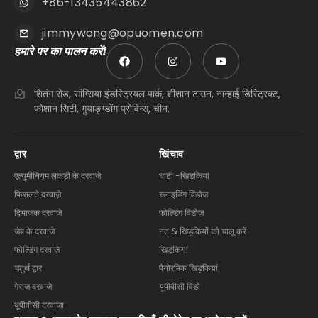
+86-13435443862
jimmywong@opuomen.com
हमारे पर का पालन करें!
शितंग रोड, सांग्सिया इंडस्ट्रियल पार्क, शीशान टाउन, नान्हाई डिस्ट्रिक्ट,
फोशान सिटी, गुयाङ्ग्डोंग प्रोविन्स, चीन.
द्वार
खिंचाव
एल्यूमीनियम लकड़ी के दरवाजे
घाटी -खिड़कियां
फिसलते दरवाज़े
स्लाइडिंग विंडोज
द्विभाजक दरवाजे
फोल्डिंग विंडोज़
जेब के दरवाजे
नत & खिड़कियों को चालू करें
फोल्डिंग दरवाज़े
खिड़कियां
चतुर्थ द्वार
पैनोरमिक खिड़कियां
गेराज दरवाजे
यूपीवीसी विंडो
यूपीवीसी दरवाजा