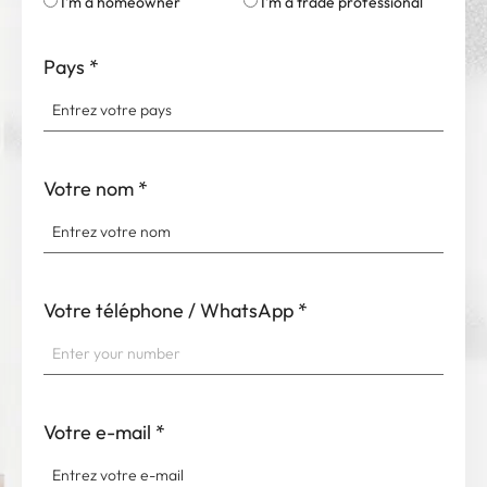
I'm a homeowner
I'm a trade professional
Pays
*
Votre nom
*
Votre téléphone / WhatsApp
*
Votre e-mail
*