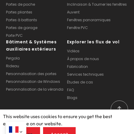
Portes de poche
Inclinaison & Tourner les fenêtres
Portes pliantes
Auvent
Portes à battants
Fenêtres panoramiques
Portes de garage
Fenêtre PVC
Porte PVC
Bâtiment & Systèmes
Explorer les flux de vol
auxiliaires extérieurs
Vidéos
Pergola
À propos de nous
Rideau
Fabrication
Personnalisation des portes
Services techniques
Personnalisation de Windows
Études de cas
Personnalisation de la véranda
FAQ
Blogs
This website uses cookies to ensure you get the best
exprerience on our website.
Copyright © 2025 – 2026, Foshan Opuomen Doors and