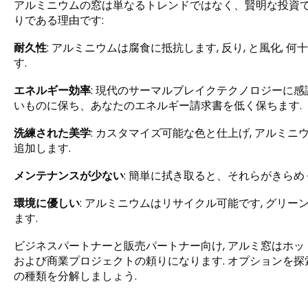
アルミニウムの窓は単なるトレンドではなく、賢明な投資で
りである理由です:
耐久性
: アルミニウムは腐食に抵抗します, 反り, と風化
す.
エネルギー効率
: 現代のサーマルブレイクテクノロジーに感
いものに保ち、あなたのエネルギー請求書を低く保ちます.
洗練された美学
: カスタマイズ可能な色と仕上げ, アルミ
追加します.
メンテナンスが少ない
: 簡単に拭き取ると、それらがきら
環境に優しい
: アルミニウムはリサイクル可能です, グリ
ます.
ビジネスパートナーと販売パートナー向け, アルミ窓はホッ
および商業プロジェクトの頼りになります. オプションを探
の種類を分解しましょう.