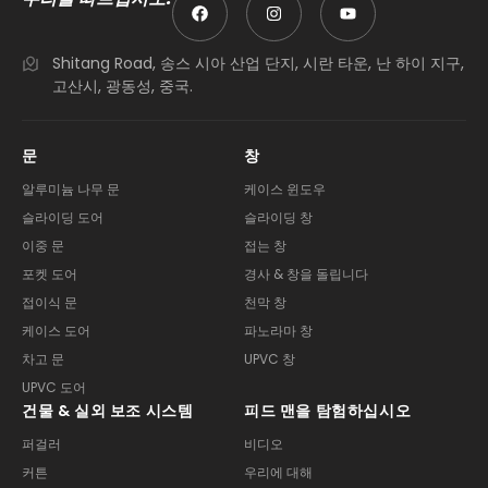
Shitang Road, 송스 시아 산업 단지, 시란 타운, 난 하이 지구,
고산시, 광동성, 중국.
문
창
알루미늄 나무 문
케이스 윈도우
슬라이딩 도어
슬라이딩 창
이중 문
접는 창
포켓 도어
경사 & 창을 돌립니다
접이식 문
천막 창
케이스 도어
파노라마 창
차고 문
UPVC 창
UPVC 도어
건물 & 실외 보조 시스템
피드 맨을 탐험하십시오
퍼걸러
비디오
커튼
우리에 대해