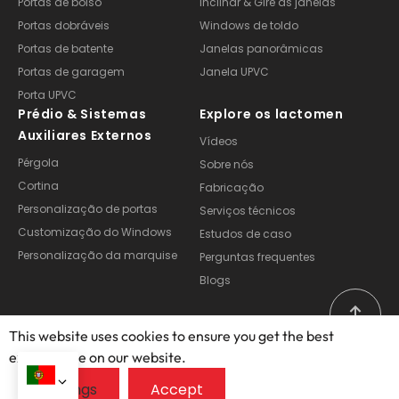
Portas de bolso
Inclinar & Gire as janelas
Portas dobráveis
Windows de toldo
Portas de batente
Janelas panorâmicas
Portas de garagem
Janela UPVC
Porta UPVC
Prédio & Sistemas
Explore os lactomen
Auxiliares Externos
Vídeos
Pérgola
Sobre nós
Cortina
Fabricação
Personalização de portas
Serviços técnicos
Customização do Windows
Estudos de caso
Personalização da marquise
Perguntas frequentes
Blogs
This website uses cookies to ensure you get the best
exprerience on our website.
Copyright © 2025 – 2026, Foshan Opuomen Doors and