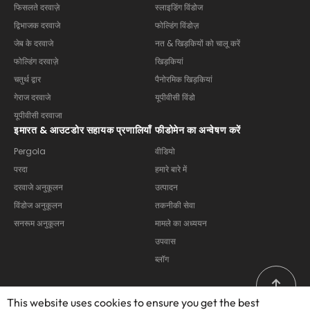
फिसलते दरवाज़े
स्लाइडिंग विंडोज
द्विभाजक दरवाजे
फोल्डिंग विंडोज़
जेब के दरवाजे
नत & खिड़कियों को चालू करें
फोल्डिंग दरवाज़े
खिड़कियां
चतुर्थ द्वार
पैनोरमिक खिड़कियां
गेराज दरवाजे
यूपीवीसी विंडो
यूपीवीसी दरवाजा
इमारत & आउटडोर सहायक प्रणालियाँ
फीडोमेन का अन्वेषण करें
Pergola
वीडियो
परदा
हमारे बारे में
दरवाजे अनुकूलन
उत्पादन
विंडोज अनुकूलन
तकनीकी सेवा
सनरूम अनुकूलन
मामले का अध्ययन
उपवास
ब्लॉग
This website uses cookies to ensure you get the best