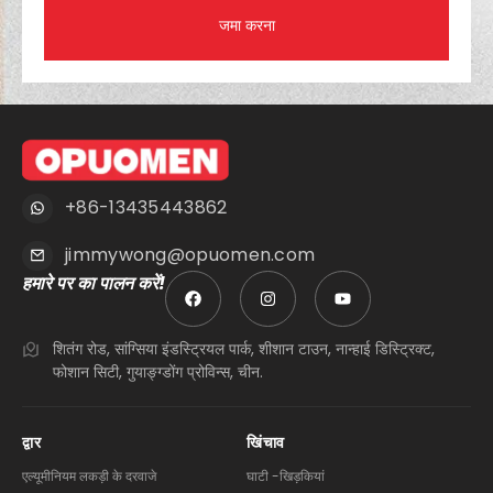
जमा करना
+86-13435443862
jimmywong@opuomen.com
हमारे पर का पालन करें!
शितंग रोड, सांग्सिया इंडस्ट्रियल पार्क, शीशान टाउन, नान्हाई डिस्ट्रिक्ट,
फोशान सिटी, गुयाङ्ग्डोंग प्रोविन्स, चीन.
द्वार
खिंचाव
एल्यूमीनियम लकड़ी के दरवाजे
घाटी -खिड़कियां