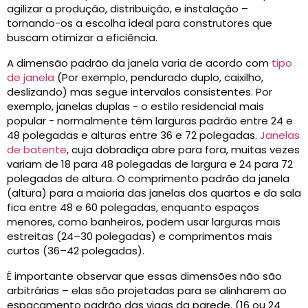
agilizar a produção, distribuição, e instalação –
tornando-os a escolha ideal para construtores que
buscam otimizar a eficiência.
A dimensão padrão da janela varia de acordo com
tipo
de janela
(Por exemplo, pendurado duplo, caixilho,
deslizando) mas segue intervalos consistentes. Por
exemplo, janelas duplas - o estilo residencial mais
popular - normalmente têm larguras padrão entre 24 e
48 polegadas e alturas entre 36 e 72 polegadas.
Janelas
de batente
, cuja dobradiça abre para fora, muitas vezes
variam de 18 para 48 polegadas de largura e 24 para 72
polegadas de altura. O comprimento padrão da janela
(altura) para a maioria das janelas dos quartos e da sala
fica entre 48 e 60 polegadas, enquanto espaços
menores, como banheiros, podem usar larguras mais
estreitas (24–30 polegadas) e comprimentos mais
curtos (36–42 polegadas).
É importante observar que essas dimensões não são
arbitrárias – elas são projetadas para se alinharem ao
espaçamento padrão das vigas da parede. (16 ou 24