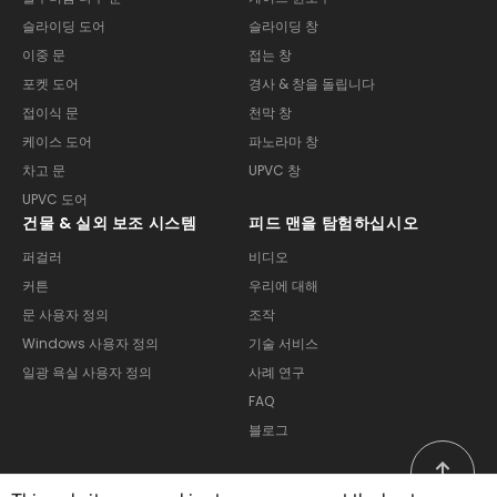
슬라이딩 도어
슬라이딩 창
이중 문
접는 창
포켓 도어
경사 & 창을 돌립니다
접이식 문
천막 창
케이스 도어
파노라마 창
차고 문
UPVC 창
UPVC 도어
건물 & 실외 보조 시스템
피드 맨을 탐험하십시오
퍼걸러
비디오
커튼
우리에 대해
문 사용자 정의
조작
Windows 사용자 정의
기술 서비스
일광 욕실 사용자 정의
사례 연구
FAQ
블로그