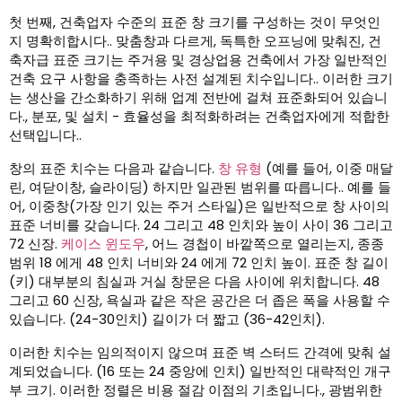
첫 번째, 건축업자 수준의 표준 창 크기를 구성하는 것이 무엇인
지 명확히합시다.. 맞춤창과 다르게, 독특한 오프닝에 맞춰진, 건
축자급 표준 크기는 주거용 및 경상업용 건축에서 가장 일반적인
건축 요구 사항을 충족하는 사전 설계된 치수입니다.. 이러한 크기
는 생산을 간소화하기 위해 업계 전반에 걸쳐 표준화되어 있습니
다., 분포, 및 설치 - 효율성을 최적화하려는 건축업자에게 적합한
선택입니다..
창의 표준 치수는 다음과 같습니다.
창 유형
(예를 들어, 이중 매달
린, 여닫이창, 슬라이딩) 하지만 일관된 범위를 따릅니다.. 예를 들
어, 이중창(가장 인기 있는 주거 스타일)은 일반적으로 창 사이의
표준 너비를 갖습니다. 24 그리고 48 인치와 높이 사이 36 그리고
72 신장.
케이스 윈도우
, 어느 경첩이 바깥쪽으로 열리는지, 종종
범위 18 에게 48 인치 너비와 24 에게 72 인치 높이. 표준 창 길이
(키) 대부분의 침실과 거실 창문은 다음 사이에 위치합니다. 48
그리고 60 신장, 욕실과 같은 작은 공간은 더 좁은 폭을 사용할 수
있습니다. (24-30인치) 길이가 더 짧고 (36-42인치).
이러한 치수는 임의적이지 않으며 표준 벽 스터드 간격에 맞춰 설
계되었습니다. (16 또는 24 중앙에 인치) 일반적인 대략적인 개구
부 크기. 이러한 정렬은 비용 절감 이점의 기초입니다., 광범위한