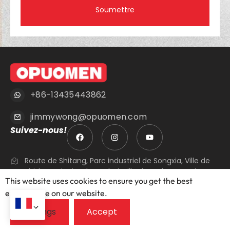
Soumettre
+86-13435443862
jimmywong@opuomen.com
Suivez-nous!
Route de Shitang, Parc industriel de Songxia, Ville de
Shishan, District de Nanhai, Ville de Foshan, Province
This website uses cookies to ensure you get the best
du Guangdong, Chine.
exprerience on our website.
Portes
Fenêtre