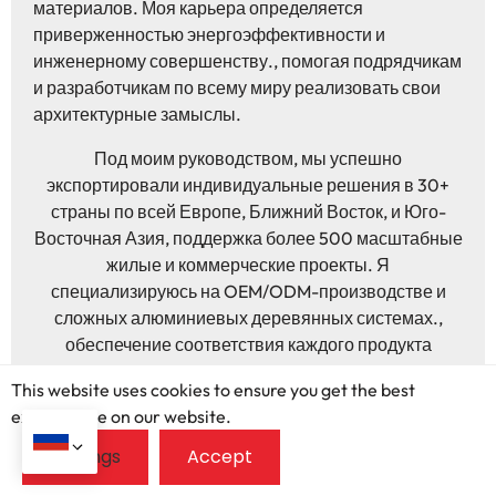
материалов. Моя карьера определяется
приверженностью энергоэффективности и
инженерному совершенству., помогая подрядчикам
и разработчикам по всему миру реализовать свои
архитектурные замыслы.
Под моим руководством, мы успешно
экспортировали индивидуальные решения в 30+
страны по всей Европе, Ближний Восток, и Юго-
Восточная Азия, поддержка более 500 масштабные
жилые и коммерческие проекты. Я
специализируюсь на OEM/ODM-производстве и
сложных алюминиевых деревянных системах.,
обеспечение соответствия каждого продукта
строгим мировым стандартам и разнообразным
This website uses cookies to ensure you get the best
климатическим требованиям.. Я стремлюсь
exprerience on our website.
преодолеть разрыв между передовым
производством и глобальной торговлей.,
предоставление профессиональных,