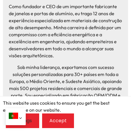
Como fundador e CEO de um importante fabricante
de janelas e portas de alumínio, eu trago 12 anos de
experiência especializada em materiais de construção
de alto desempenho. Minha carreira é definida por um
compromisso com a eficiência energética e a
excelência em engenharia, ajudando empreiteiros e
desenvolvedores em todo o mundo a alcançar suas
visões arquitetônicas.
Sob minha liderança, exportamos com sucesso
soluções personalizadas para 30+ países em toda a
Europa, o Médio Oriente, e Sudeste Asiático, apoiando
mais 500 projetos residenciais e comerciais de grande
porte. Sou especializado em fabricação OEM/ODM e
sistemas complexos de madeira revestida de alumínio,
This website uses cookies to ensure you get the best
garantindo que cada produto atenda a rigorosos
exprerience on our website.
padrões globais e diversos requisitos climáticos.
Dedico-me a colmatar a lacuna entre a produção
avançada e o comércio global, fornecendo