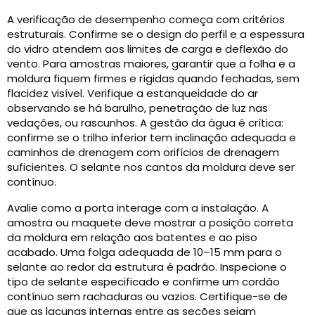
A verificação de desempenho começa com critérios
estruturais. Confirme se o design do perfil e a espessura
do vidro atendem aos limites de carga e deflexão do
vento. Para amostras maiores, garantir que a folha e a
moldura fiquem firmes e rígidas quando fechadas, sem
flacidez visível. Verifique a estanqueidade do ar
observando se há barulho, penetração de luz nas
vedações, ou rascunhos. A gestão da água é crítica:
confirme se o trilho inferior tem inclinação adequada e
caminhos de drenagem com orifícios de drenagem
suficientes. O selante nos cantos da moldura deve ser
contínuo.
Avalie como a porta interage com a instalação. A
amostra ou maquete deve mostrar a posição correta
da moldura em relação aos batentes e ao piso
acabado. Uma folga adequada de 10–15 mm para o
selante ao redor da estrutura é padrão. Inspecione o
tipo de selante especificado e confirme um cordão
contínuo sem rachaduras ou vazios. Certifique-se de
que as lacunas internas entre as seções sejam