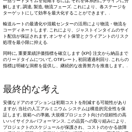
一括リードタイムを短縮するには, それを体系的にデザインに分
解します, 調達, 製造, 物流フェーズ. これにより、各ステージを
ターゲットにして効率を最大化することができます。.
輸送ルートの最適化や混載センターの活用により物流・物流を
コーディネートします. これにより、ジャストインタイムのサイ
ト配信が保証されます, オンサイト保管とクライアントのリスク
処理を最小限に抑える.
同時に, 重要業績評価指標を確立します (KPI) 注文から納品まで
のリードタイムについて, OTIFレート, 初回通過利回り. これらの
指標は明確な洞察を提供し、継続的な改善努力を推進します。.
最終的な考え
安価なドアのオプションは初期コストを削減する可能性があり
ますが, 当社の人工アルミニウム システムは構造的完全性を保
証します, 規範への準拠, 大規模プロジェクト向けの信頼性の高
いハイサイクルパフォーマンス. この品質への取り組みにより、
プロジェクトのスケジュールが保護され、コストのかかる故障