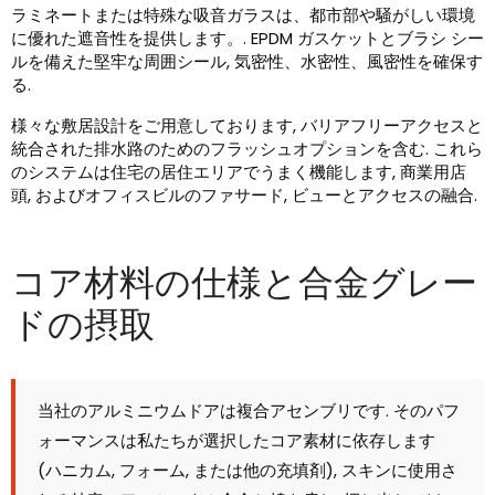
ラミネートまたは特殊な吸音ガラスは、都市部や騒がしい環境
に優れた遮音性を提供します。. EPDM ガスケットとブラシ シー
ルを備えた堅牢な周囲シール, 気密性、水密性、風密性を確保す
る.
様々な敷居設計をご用意しております, バリアフリーアクセスと
統合された排水路のためのフラッシュオプションを含む. これら
のシステムは住宅の居住エリアでうまく機能します, 商業用店
頭, およびオフィスビルのファサード, ビューとアクセスの融合.
コア材料の仕様と合金グレー
ドの摂取
当社のアルミニウムドアは複合アセンブリです. そのパフ
ォーマンスは私たちが選択したコア素材に依存します
(ハニカム, フォーム, または他の充填剤), スキンに使用さ