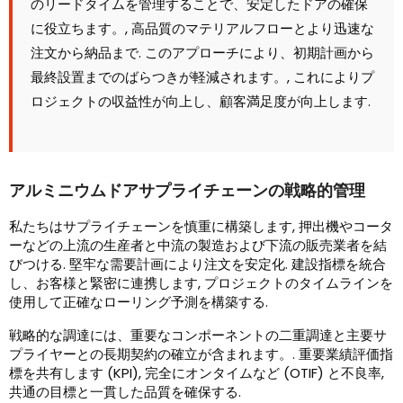
のリードタイムを管理することで、安定したドアの確保
に役立ちます。, 高品質のマテリアルフローとより迅速な
注文から納品まで. このアプローチにより、初期計画から
最終設置までのばらつきが軽減されます。, これによりプ
ロジェクトの収益性が向上し、顧客満足度が向上します.
アルミニウムドアサプライチェーンの戦略的管理
私たちはサプライチェーンを慎重に構築します, 押出機やコータ
ーなどの上流の生産者と中流の製造および下流の販売業者を結
びつける. 堅牢な需要計画により注文を安定化. 建設指標を統合
し、お客様と緊密に連携します, プロジェクトのタイムラインを
使用して正確なローリング予測を構築する.
戦略的な調達には、重要なコンポーネントの二重調達と主要サ
プライヤーとの長期契約の確立が含まれます。. 重要業績評価指
標を共有します (KPI), 完全にオンタイムなど (OTIF) と不良率,
共通の目標と一貫した品質を確保する.