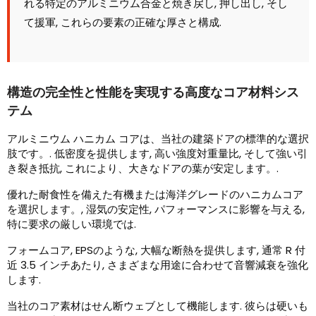
れる特定のアルミニウム合金と焼き戻し, 押し出し, そし
て援軍, これらの要素の正確な厚さと構成.
構造の完全性と性能を実現する高度なコア材料シス
テム
アルミニウム ハニカム コアは、当社の建築ドアの標準的な選択
肢です。. 低密度を提供します, 高い強度対重量比, そして強い引
き裂き抵抗, これにより、大きなドアの葉が安定します。.
優れた耐食性を備えた有機または海洋グレードのハニカムコア
を選択します。, 湿気の安定性, パフォーマンスに影響を与える,
特に要求の厳しい環境では.
フォームコア, EPSのような, 大幅な断熱を提供します, 通常 R 付
近 3.5 インチあたり, さまざまな用途に合わせて音響減衰を強化
します.
当社のコア素材はせん断ウェブとして機能します. 彼らは硬いも