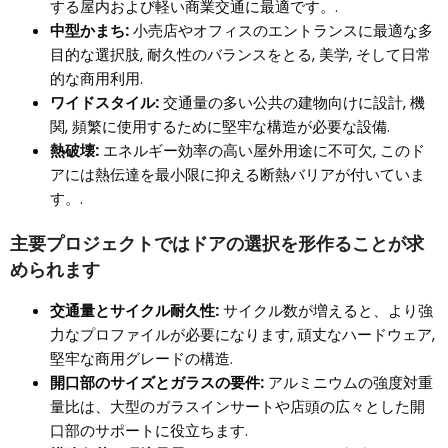
する屋内および軽い商業交通に最適です。.
中型かまち:
小売店やオフィスのエントランスに最適な多
目的な選択肢, 耐久性のバランスをとる, 美学, そして日常
的な商用利用.
ワイドスタイル:
交通量の多い公共の建物向けに設計, 機
関, 頻繁に使用するために堅牢な構造が必要な設備.
熱破壊:
エネルギー効率の高い屋外用途に不可欠, このド
アには熱伝達を最小限に抑える断熱バリアが付いていま
す。.
主要プロジェクトではドアの選択を形作ることが求
められます
交通量とサイクル耐久性:
サイクル数が増えると、より強
力なプロファイルが必要になります, 頑丈なハードウェア,
堅牢な商用グレードの構造.
開口部のサイズとガラスの要件:
アルミニウムの強度対重
量比は、大型のガラスインサートや店頭の広々とした開
口部のサポートに役立ちます.