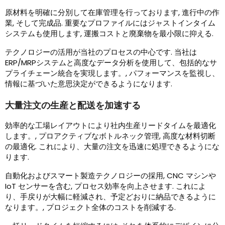
原材料を明確に分別して在庫管理を行っております, 進行中の作
業, そして完成品. 重要なプロファイルにはジャストインタイム
システムも使用します, 運搬コストと廃棄物を最小限に抑える.
テクノロジーの活用が当社のプロセスの中心です. 当社は
ERP/MRPシステムと高度なデータ分析を使用して、包括的なサ
プライチェーン統合を実現します。, パフォーマンスを監視し、
情報に基づいた意思決定ができ​​るようになります.
大量注文の生産と配送を加速する
効率的な工場レイアウトにより社内生産リードタイムを最適化
します。, プロアクティブなボトルネック管理, 高度な材料切断
の最適化. これにより、大量の注文を迅速に処理できるようにな
ります.
自動化およびスマート製造テクノロジーの採用, CNC マシンや
IoT センサーを含む, プロセス効率を向上させます. これによ
り、手戻りが大幅に軽減され、予定どおりに納品できるように
なります。, プロジェクト全体のコストを削減する.