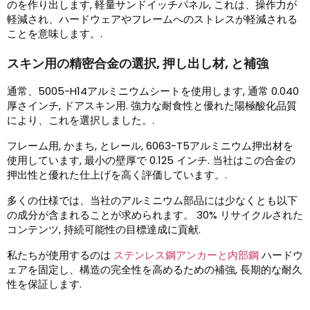
のを作り出します, 軽量サンドイッチパネル, これは、操作力が
軽減され、ハードウェアやフレームへのストレスが軽減される
ことを意味します。.
スキン用の精密合金の選択, 押し出し材, と補強
通常、5005-H14アルミニウムシートを使用します, 通常 0.040
厚さインチ, ドアスキン用. 強力な耐食性と優れた陽極酸化品質
により、これを選択しました。.
フレーム用, かまち, とレール, 6063-T5アルミニウム押出材を
使用しています, 最小の壁厚で 0.125 インチ. 当社はこの合金の
押出性と優れた仕上げを高く評価しています。.
多くの仕様では、当社のアルミニウム部品には少なくとも以下
の成分が含まれることが求められます。 30% リサイクルされた
コンテンツ, 持続可能性の目標達成に貢献.
私たちが使用するのは
ステンレス鋼アンカーと内部鋼
ハードウ
ェアを固定し、構造の完全性を高めるための補強, 長期的な耐久
性を保証します.