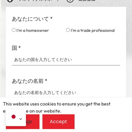
あなたについて
*
I'm a homeowner
I'm a trade professional
国
*
あなたの名前
*
This website uses cookies to ensure you get the best
exprerience on our website.
お使いの携帯電話/whatsapp
*