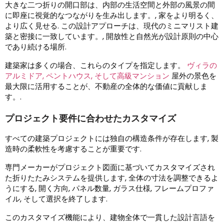
大きな二つ折りの開口部は、内部の生活空間と外部の風景の間
に即座に視覚的なつながりを生み出します。, 家をより明るく、
より広く見せる. この設計アプローチは、現代のミニマリスト建
築と密接に一致しています。, 開放性と自然光が設計原則の中心
であり続ける場所.
建築家は多くの場合、これらのタイプを指定します。
ヴィラの
アルミドア, ペントハウス, そして高級マンション
屋外の景色を
最大限に活用することが、不動産の全体的な価値に貢献しま
す。.
プロジェクト要件に合わせたカスタマイズ
すべての建築プロジェクトには独自の構造条件が存在します, 製
造時の柔軟性を考慮することが重要です.
専門メーカーがプロジェクト図面に基づいてカスタマイズされ
た折りたたみシステムを提供します, 全体の寸法を調整できるよ
うにする, 開く方向, パネル数量, ガラス仕様, フレームプロファ
イル, そして選択を終了します.
このカスタマイズ機能により、建物全体で一貫した設計言語を