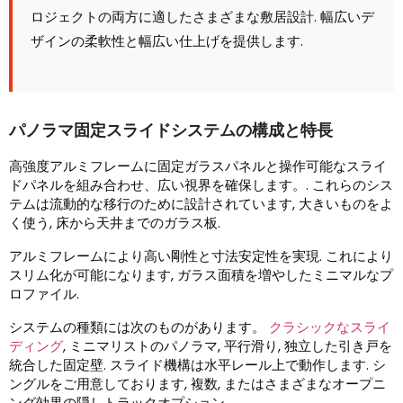
ロジェクトの両方に適したさまざまな敷居設計. 幅広いデ
ザインの柔軟性と幅広い仕上げを提供します.
パノラマ固定スライドシステムの構成と特長
高強度アルミフレームに固定ガラスパネルと操作可能なスライ
ドパネルを組み合わせ、広い視界を確保します。. これらのシス
テムは流動的な移行のために設計されています, 大きいものをよ
く使う, 床から天井までのガラス板.
アルミフレームにより高い剛性と寸法安定性を実現. これにより
スリム化が可能になります, ガラス面積を増やしたミニマルなプ
ロファイル.
システムの種類には次のものがあります。
クラシックなスライ
ディング
, ミニマリストのパノラマ, 平行滑り, 独立した引き戸を
統合した固定壁. スライド機構は水平レール上で動作します. シ
ングルをご用意しております, 複数, またはさまざまなオープニ
ング効果の隠しトラックオプション.