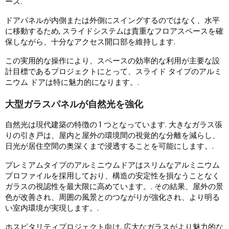
ース.
ドアパネルが内側または外側にスイングするのではなく、水平
に移動するため, スライドシステムは貴重なフロアスペースを確
保しながら、十分なアクセス開口部を維持します.
この実用的な操作により、スペースの効率的な利用が主要な設
計目標であるプロジェクトにとって、スライド タイプのアルミ
ニウム ドアは特に魅力的になります。.
大型ガラスパネルが自然光を強化
自然光は現代建築の特徴の 1 つとなっています. 大きなガラス張
りの引き戸は、屋内と屋外の環境間の視覚的な分離を減らし、
日光が居住空間の奥深くまで浸透することを可能にします。.
プレミアムタイプのアルミニウムドアはスリムなアルミニウム
プロファイルを採用しており、構造の安定性を損なうことなく
ガラスの視認性を最大限に高めています。. その結果、屋外の景
色が改善され、周囲の風景とのつながりが強化され、より明る
い室内環境が実現します。.
ホスピタリティプロジェクト向け, 広大なガラスがより魅力的な