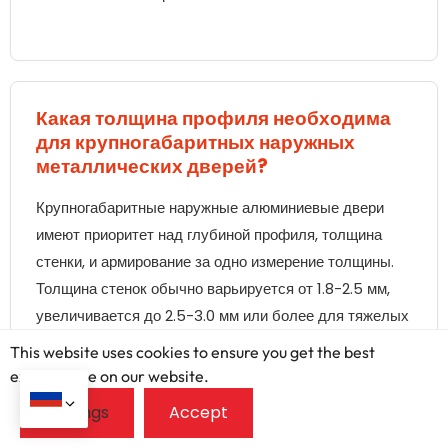
Какая толщина профиля необходима
для крупногабаритных наружных
металлических дверей?
Крупногабаритные наружные алюминиевые двери
имеют приоритет над глубиной профиля, толщина
стенки, и армирование за одно измерение толщины.
Толщина стенок обычно варьируется от 1.8-2.5 мм,
увеличивается до 2.5-3.0 мм или более для тяжелых
условий эксплуатации. Производители используют
This website uses cookies to ensure you get the best
более глубокие профили и стальные вставки для
exprerience on our website.
жесткости.. Структурная адекватность проверяется
посредством испытаний системы на ветровую