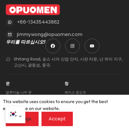
+86-13435443862
jimmywong@opuomen.com
우리를 따르십시오!
Shitang Road, 송스 시아 산업 단지, 시란 타운, 난 하이 지구,
고산시, 광동성, 중국.
문
창
알루미늄 나무 문
케이스 윈도우
슬라이딩 도어
슬라이딩 창
This website uses cookies to ensure you get the best
이중 문
접는 창
exprerience on our website.
포켓 도어
경사 & 창을 돌립니다
접이식 문
천막 창