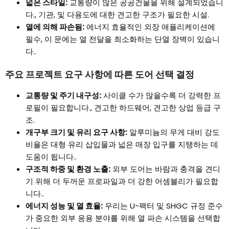
넓은 스타일:
교통량이 많은 공공건물을 위해 설계되었습니
다., 기관, 및 다용도에 대한 견고한 구조가 필요한 시설.
열에 의해 파손됨:
에너지 효율적인 외장 애플리케이션에
필수, 이 문에는 열 전달을 최소화하는 단열 장벽이 있습니
다..
주요 프로젝트 요구 사항에 따른 도어 선택 결정
교통량 및 주기 내구성:
사이클 수가 많을수록 더 강력한 프
로필이 필요합니다., 견고한 하드웨어, 견고한 상업 등급 구
조.
개구부 크기 및 유리 요구 사항:
알루미늄의 무게 대비 강도
비율은 대형 유리 삽입물과 넓은 매장 입구를 지탱하는 데
도움이 됩니다..
구조적 하중 및 환경 노출:
외부 도어는 바람과 충격을 견디
기 위해 더 두꺼운 프로파일과 더 강한 어셈블리가 필요합
니다..
에너지 성능 및 열 효율:
우리는 U-팩터 및 SHGC 규정 준수
가 중요한 외부 응용 분야를 위해 열 파손 시스템을 선택합