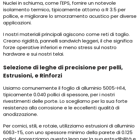
Nuclei in schiuma, come l'EPS, fornire un notevole
isolamento termico, tipicamente attorno a R 3.5 per
pollice, e migliorare lo smorzamento acustico per diverse
applicazioni.
I nostri materiali principali agiscono come reti di taglio.
Creano rigidità, pannelli sandwich leggeri, il che significa
forze operative inferiori e meno stress sul nostro
hardware e sui nostri telai.
Selezione di leghe di precisione per pelli,
Estrusioni, e Rinforzi
Usiamo comunemente il foglio di alluminio 5005-H14,
tipicamente 0.040 pollici di spessore, per i nostri
rivestimenti delle porte. Lo scegliamo per la sua forte
resistenza alla corrosione e le eccellenti qualità di
anodizzazione.
Per cornici, stili, e rotaie, utilizziamo estrusioni di alluminio
6063-T5, con uno spessore minimo della parete di 0.125
pollici. Apprezziamo questa lega per la sua estrudibilità e