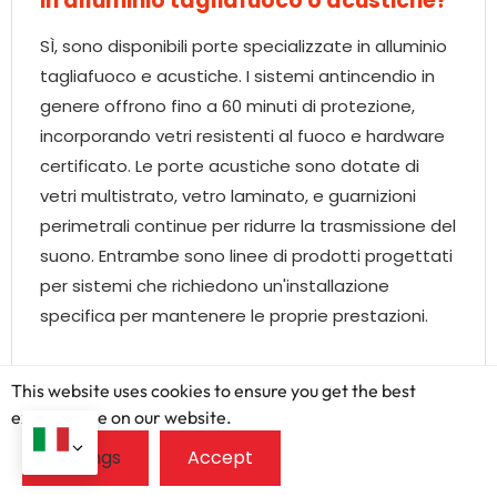
in alluminio tagliafuoco o acustiche?
SÌ, sono disponibili porte specializzate in alluminio
tagliafuoco e acustiche. I sistemi antincendio in
genere offrono fino a 60 minuti di protezione,
incorporando vetri resistenti al fuoco e hardware
certificato. Le porte acustiche sono dotate di
vetri multistrato, vetro laminato, e guarnizioni
perimetrali continue per ridurre la trasmissione del
suono. Entrambe sono linee di prodotti progettati
per sistemi che richiedono un'installazione
specifica per mantenere le proprie prestazioni.
This website uses cookies to ensure you get the best
exprerience on our website.
Qual è il tempo di consegna tipico per
un grande ordine di fabbrica di porte