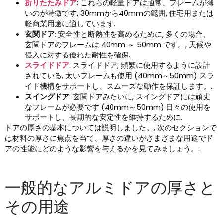
折りたたみドア
: これらの軽量ドアは通常、フレームが薄
いのが特徴です, 30mmから40mmの範囲, 住宅用または
軽商業用途に適しています.
玄関ドア
: 安全性と断熱性を高めるために, 多くの場合、
玄関ドアのフレームは 40mm ～ 50mm です。, 天候や
侵入に対する優れた耐性を確保.
スライドドア
:
スライドドア, 頻繁に使用するように設計
されている, 太いフレームも使用 (40mm～50mm) スラ
イド機構をサポートし、スムーズな動作を保証します。.
スイングドア
: 玄関ドアみたいに, スイングドアには頑丈
なフレームが必要です (40mm～50mm) 日々の使用を
サポートし、長期的な安定性を維持するために.
ドアの厚さの基本については説明しました。, 次のセクションで
は材料の厚さに焦点を当て、厚さの違いがさまざまな用途でド
アの性能にどのような影響を与えるかを見てみましょう。.
一般的なアルミドアの厚さと
その用途