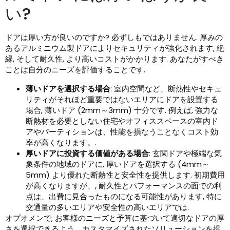
い?
ドアは厚い方が良いのですか? 必ずしもではありません. 厚みの
あるアルミニウム製ドアによりセキュリティが強化されます, 絶
縁, そして耐久性, より高いコストがかかります. あなたがすべき
ことは自分のニーズを評価することです.
薄いドアを選択する場合
: 室内空間など、断熱性やセキュ
リティがそれほど重要ではないエリアにドアを設置する
場合, 薄いドア (2mm～3mm) 十分です. 例えば, 強力な
断熱材を必要としない住宅やオフィススペースの室内ド
アやパーティションは、性能を損なうことなくコスト効
率が高くなります。.
厚いドアに投資する価値がある場合
: 玄関ドアや極端な気
象条件の地域のドアに, 厚いドアを選択する (4mm～
5mm) より優れた断熱性と安全性を提供します. 初期費用
が高くなりますが、, 耐久性とパフォーマンスの面での利
点は、出費に見合ったものになる可能性があります, 特に
交通量の多いエリアや安全性の高いエリアでは.
オプオメンで, お客様のニーズと予算に基づいて適切なドアの厚
さを選択できるよう、カスタマイズされたソリューションを提