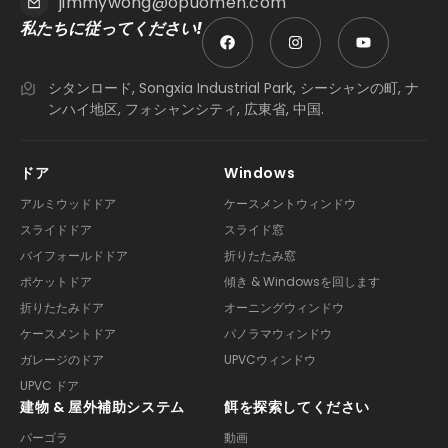
jimmywong@opuomen.com
私たちに従ってください!
シタンロード, Songxia Industrial Park, シーシャンの町, ナ
ンハイ地区, フォシャンシティ, 広東省, 中国.
ドア
Windows
アルミウッドドア
ケースメントウィンドウ
スライドドア
スライド窓
バイフォールドドア
折りたたみ窓
ポケットドア
傾き & Windowsを回します
折りたたみドア
オーニングウィンドウ
ケースメントドア
パノラマウィンドウ
ガレージのドア
UPVCウィンドウ
UPVC ドア
建物 & 屋外補助システム
餌を探索してください
パーゴラ
動画