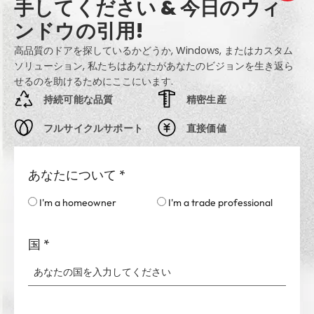
手してください & 今日のウィ
ンドウの引用!
高品質のドアを探しているかどうか, Windows, またはカスタム
ソリューション, 私たちはあなたがあなたのビジョンを生き返ら
せるのを助けるためにここにいます.
持続可能な品質
精密生産
フルサイクルサポート
直接価値
あなたについて
*
I'm a homeowner
I'm a trade professional
国
*