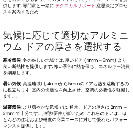
供します, 専門家と一緒に
テクニカルサポート
意思決定プロセ
スを案内するため.
気候に応じて適切なアルミニ
ウム ドアの厚さを選択する
寒冷気候
: 冬の厳しい地域では, 厚いドア (4mm～5mm) より
良い断熱性を提供します, 寒い季節に熱を保ち、エネルギー消費
を削減します。.
暑い気候
: 高温地域用, 4mmから5mmのドアも熱を遮断するの
に役立ちます, 室内の快適性を向上させ、空調の必要性を軽減し
ます。.
温帯気候
: より穏やかな気候では, 通常、ドアの厚さは 2mm ～
3mm で十分です。, 断熱要件が低いため. これらのドアは、ほ
とんどの住宅および軽度の商業ニーズに対して優れたパフォー
マンスを提供します。.