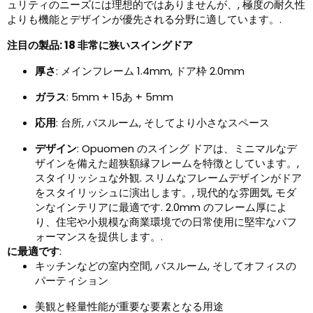
ュリティのニーズには理想的ではありませんが、, 極度の耐久性
よりも機能とデザインが優先される分野に適しています。.
注目の製品: 18 非常に狭いスイングドア
厚さ
: メインフレーム 1.4mm, ドア枠 2.0mm
ガラス
: 5mm + 15あ + 5mm
応用
: 台所, バスルーム, そしてより小さなスペース
デザイン
: Opuomen のスイング ドアは、ミニマルなデ
ザインを備えた超狭額縁フレームを特徴としています。,
スタイリッシュな外観. スリムなフレームデザインがドア
をスタイリッシュに演出します。, 現代的な雰囲気, モダ
ンなインテリアに最適です. 2.0mm のフレーム厚によ
り、住宅や小規模な商業環境での日常使用に堅牢なパフ
ォーマンスを提供します。.
に最適です
:
キッチンなどの室内空間, バスルーム, そしてオフィスの
パーティション
美観と軽量性能が重要な要素となる用途