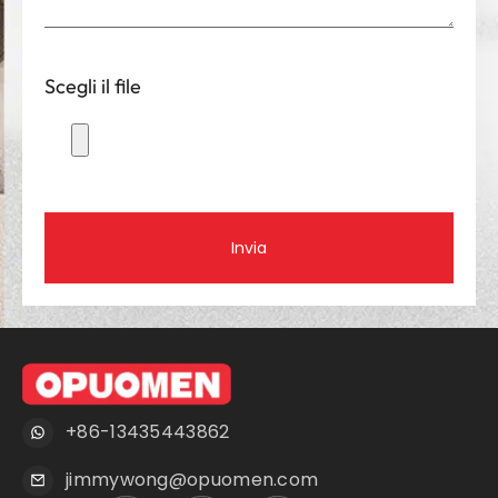
Scegli il file
Invia
+86-13435443862
jimmywong@opuomen.com