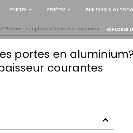
PORTES
FENÊTRE
BUILDING & OUTDOO
m? Explorer les options d'épaisseur courantes
EXPLORER L
 des portes en aluminium
épaisseur courantes