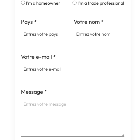
I'm a homeowner
I'm a trade professional
Pays
*
Votre nom
*
Votre e-mail
*
Message
*