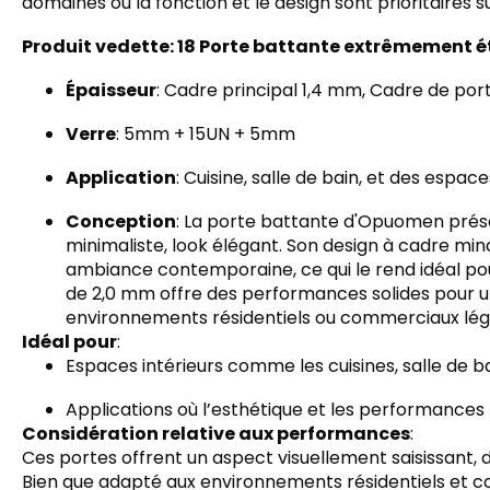
domaines où la fonction et le design sont prioritaires s
Produit vedette: 18 Porte battante extrêmement é
Épaisseur
: Cadre principal 1,4 mm, Cadre de po
Verre
: 5mm + 15UN + 5mm
Application
: Cuisine, salle de bain, et des espace
Conception
: La porte battante d'Opuomen prése
minimaliste, look élégant. Son design à cadre mi
ambiance contemporaine, ce qui le rend idéal pou
de 2,0 mm offre des performances solides pour un
environnements résidentiels ou commerciaux lég
Idéal pour
:
Espaces intérieurs comme les cuisines, salle de ba
Applications où l’esthétique et les performances 
Considération relative aux performances
:
Ces portes offrent un aspect visuellement saisissant,
Bien que adapté aux environnements résidentiels et c