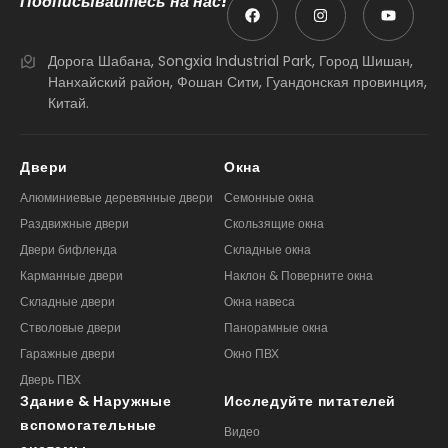
Подписывайтесь на нас!
Дорога Шабана, Songxia Industrial Park, Город Шишан,
Нанхайский район, Фошан Сити, Гуандонская провинция,
Китай.
Двери
Окна
Алюминиевые деревянные двери
Семонные окна
Раздвижные двери
Скользящие окна
Двери бифленда
Складные окна
Карманные двери
Наклон & Поверните окна
Складные двери
Окна навеса
Стволовые двери
Панорамные окна
Гаражные двери
Окно ПВХ
Дверь ПВХ
Здание & Наружные
Исследуйте питателей
вспомогательные
Видео