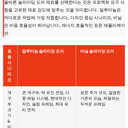
올바른 슬라이딩 도어 재료를 선택한다는 것은 프로젝트 요구 사
항을 고유한 재료 강도에 맞추는 것을 의미합니다.. 알루미늄은
까다로운 작업에 가장 적합합니다., 디자인 중심 시나리오, 비닐
은 비용 효율성이 뛰어납니다., 에너지 효율적인 표준 애플리케이
션.
응
알루미늄 슬라이딩 도어
비닐 슬라이딩 도어
용
시
나
리
오
개
큰 개구부, 탁 트인 전망, 다
표준 주거 규모, 깔끔한
구
중 레일 시스템, 현대적인 디
기존의 모습, 허용되는
부
자인, 슬림 프레임, 최대 유
두꺼운 프레임.
크
리 면적.
기
&
미