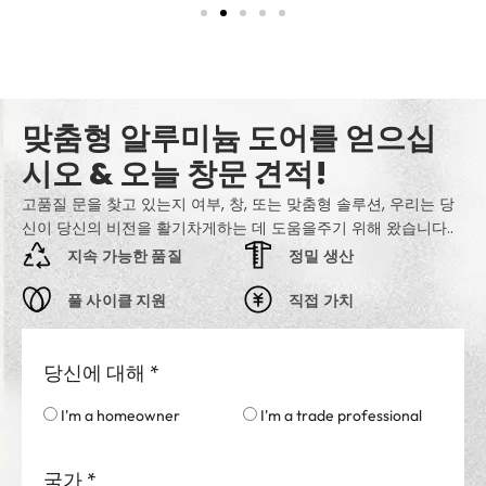
맞춤형 알루미늄 도어를 얻으십
시오 & 오늘 창문 견적!
고품질 문을 찾고 있는지 여부, 창, 또는 맞춤형 솔루션, 우리는 당
신이 당신의 비전을 활기차게하는 데 도움을주기 위해 왔습니다..
지속 가능한 품질
정밀 생산
풀 사이클 지원
직접 가치
당신에 대해
*
I'm a homeowner
I'm a trade professional
국가
*