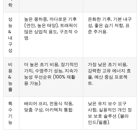
학
성
높은 풍하중, 까다로운 기후
온화한 기후, 기본 내구
능
(연안, 높은 태양), 트래픽이
성, 좋은 습기 저항, 표
&
많은 상업적 용도, 구조적 수
준 주거용.
내
명.
구
성
비
더 높은 초기 비용, 장기적인
가장 낮은 초기 비용,
용
가치, 수명주기 성능, 지속가
강력한 고유 에너지 효
&
능성 우선순위 (100% 재활
율, 예산 중심 프로젝
능
용 가능).
트.
률
특
배리어 프리, 전동식 작동,
낮은 유지 보수 요구
수
맞춤 구성, 아키텍처 통합.
사항, 실용적인 개인 정
기
보 보호 솔루션 (블라
능
인드/필름).